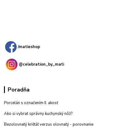
Kamenná
predajňa: Priemyselná 2, 949 01 Nitra
/matieshop
@celebration_by_mati
Poradňa
Porcelán s označením II. akosť
Ako si vybrať správny kuchynský nôž?
Bezolovnatý krištáľ verzus olovnatý -
porovnanie