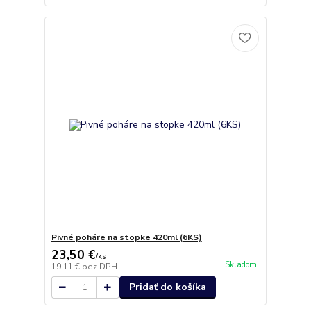
Pivné poháre na stopke 420ml (6KS)
23,50 €
/
ks
Skladom
19,11 €
bez DPH
Pridať do košíka