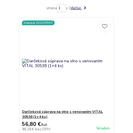
strana
z 2
ďalšie
Doprava ZADARMO
Darčeková súprava na víno s venovaním VITAL
30538 (1+4 ks)
56,80 €
/
bal
Skladom
46,18 €
bez DPH