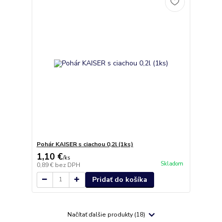
Pohár KAISER s ciachou 0,2l (1ks)
1,10 €
/
ks
Skladom
0,89 €
bez DPH
Pridať do košíka
Načítať ďalšie produkty (18)