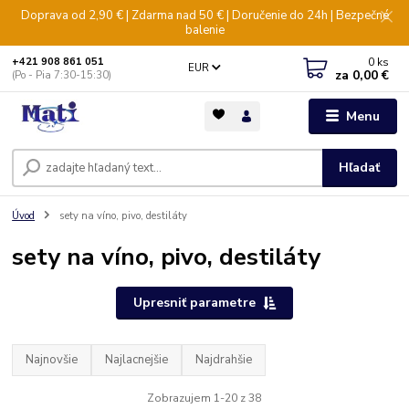
Doprava od 2,90 € | Zdarma nad 50 € | Doručenie do 24h | Bezpečné
balenie
0
ks
+421 908 861 051
EUR
za
0,00 €
(Po - Pia 7:30-15:30)
Menu
Hľadať
Úvod
sety na víno, pivo, destiláty
sety na víno, pivo, destiláty
Upresniť parametre
Najnovšie
Najlacnejšie
Najdrahšie
Zobrazujem 1-20 z 38