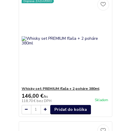
Doprava ZADARMO
Whisky set PREMIUM fľaša + 2 poháre 380ml
146,00 €
/
ks
Skladom
118,70 €
bez DPH
Pridať do košíka