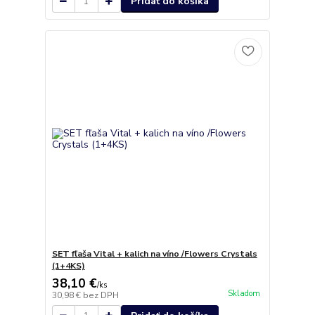
Pridať do košíka
SET fľaša Vital + kalich na víno /Flowers Crystals
(1+4KS)
38,10 €
/
ks
Skladom
30,98 €
bez DPH