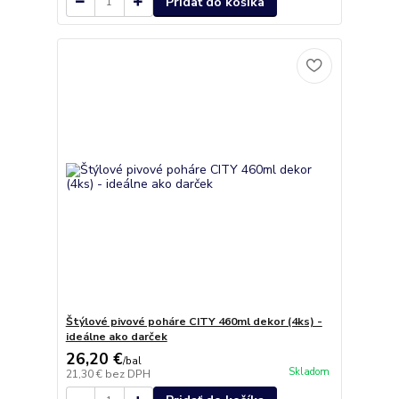
Pridať do košíka
Štýlové pivové poháre CITY 460ml dekor (4ks) -
ideálne ako darček
26,20 €
/
bal
Skladom
21,30 €
bez DPH