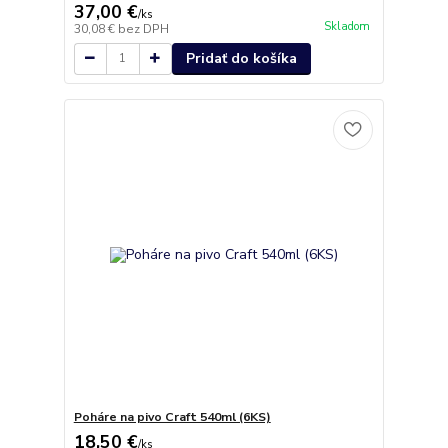
37,00 €
/
ks
Skladom
30,08 €
bez DPH
Pridať do košíka
Poháre na pivo Craft 540ml (6KS)
18,50 €
/
ks