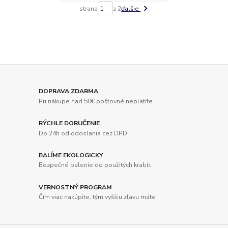
strana
z 2
ďalšie
DOPRAVA ZDARMA
Pri nákupe nad 50€ poštovné neplatíte.
RÝCHLE DORUČENIE
Do 24h od odoslania cez DPD
BALÍME EKOLOGICKY
Bezpečné balenie do použitých krabíc
VERNOSTNÝ PROGRAM
Čím viac nakúpite, tým vyššiu zľavu máte