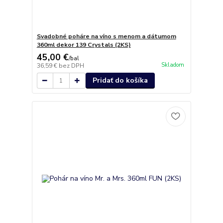
Svadobné poháre na víno s menom a dátumom
360ml dekor 139 Crystals (2KS)
45,00 €
/
bal
Skladom
36,59 €
bez DPH
Pridať do košíka