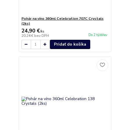
Pohár na víno 360ml Celebration 707C Crystals
(2ks)
24,90 €
/
ks
Do 2 týždňov
20,24 €
bez DPH
Pridať do košíka