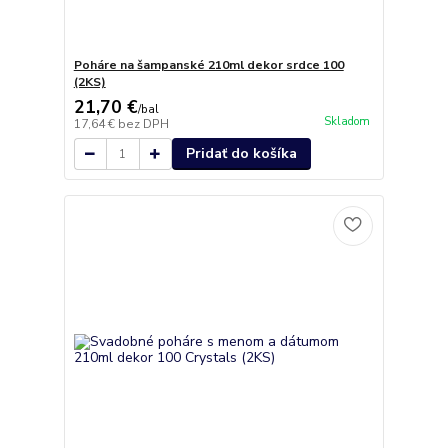
Poháre na šampanské 210ml dekor srdce 100
(2KS)
21,70 €
/
bal
Skladom
17,64 €
bez DPH
Pridať do košíka