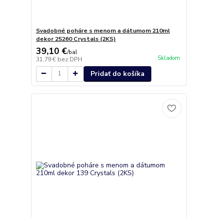
Svadobné poháre s menom a dátumom 210ml
dekor 25260 Crystals (2KS)
39,10 €
/
bal
Skladom
31,79 €
bez DPH
Pridať do košíka