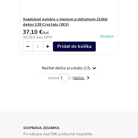
Svadobné poháre s menom a dátumom 210ml
dekor 139 Crystals (2KS)
37,10 €
/
bal
Skladom
30,16 €
bez DPH
Pridať do košíka
Načítať ďalšie produkty (13)
strana
z 2
ďalšie
DOPRAVA ZDARMA
Pri nákupe nad 50€ poštovné neplatíte.