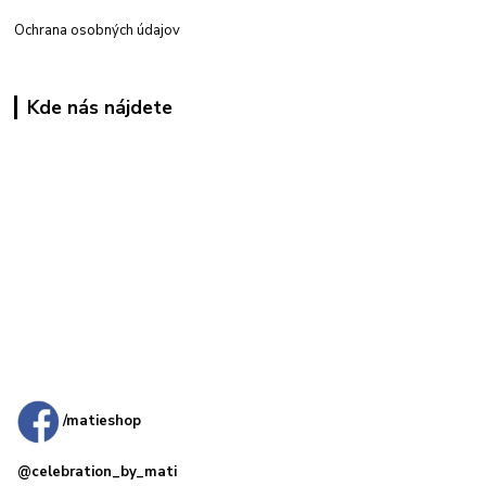
Ochrana osobných údajov
Kde nás nájdete
Kamenná
predajňa: Priemyselná 2, 949 01 Nitra
/matieshop
@celebration_by_mati