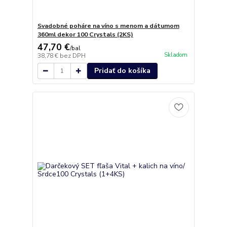
Svadobné poháre na víno s menom a dátumom
360ml dekor 100 Crystals (2KS)
47,70 €
/
bal
Skladom
38,78 €
bez DPH
Pridať do košíka