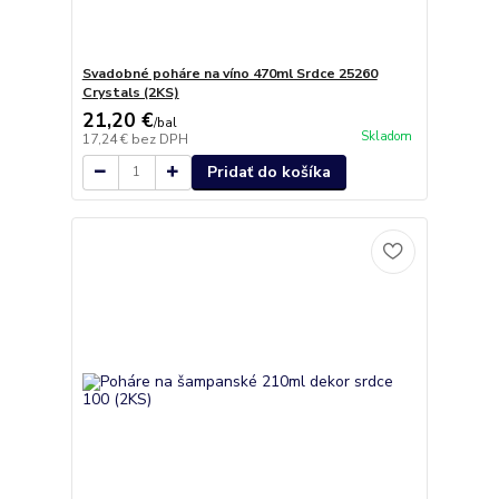
Svadobné poháre na víno 470ml Srdce 25260
Crystals (2KS)
21,20 €
/
bal
Skladom
17,24 €
bez DPH
Pridať do košíka