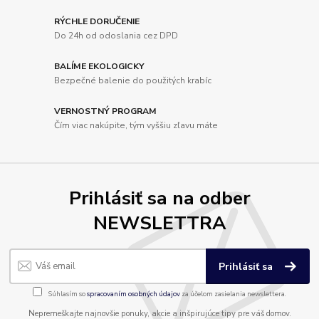
RÝCHLE DORUČENIE
Do 24h od odoslania cez DPD
BALÍME EKOLOGICKY
Bezpečné balenie do použitých krabíc
VERNOSTNÝ PROGRAM
Čím viac nakúpite, tým vyššiu zľavu máte
Prihlásiť sa na odber
NEWSLETTRA
Prihlásiť sa
Súhlasím so
spracovaním osobných údajov
za účelom zasielania newslettera.
Nepremeškajte najnovšie ponuky, akcie a inšpirujúce tipy pre váš domov.