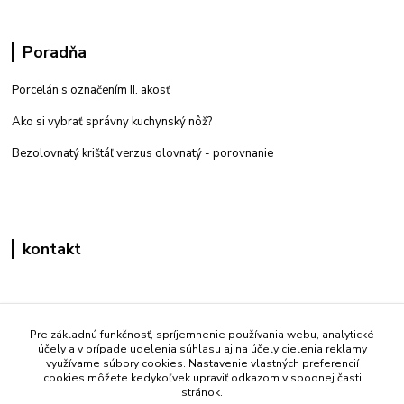
Poradňa
Porcelán s označením II. akosť
Ako si vybrať správny kuchynský nôž?
Bezolovnatý krištáľ verzus olovnatý -
porovnanie
kontakt
Zákaznícka podpora eshop mati
+421 908 861 051
Pre základnú funkčnosť, spríjemnenie používania webu, analytické
účely a v prípade udelenia súhlasu aj na účely cielenia reklamy
(Po - Pia 7:30-15:30)
využívame súbory cookies. Nastavenie vlastných preferencií
cookies môžete kedykoľvek upraviť odkazom v spodnej časti
info@mati.sk
stránok.