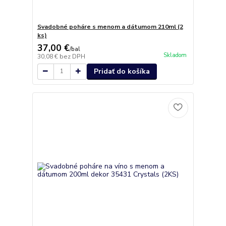
Svadobné poháre s menom a dátumom 210ml (2
ks)
37,00 €
/
bal
Skladom
30,08 €
bez DPH
Pridať do košíka