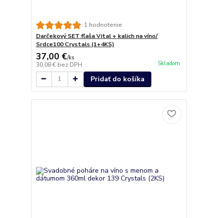
1 hodnotenie
Darčekový SET fľaša Vital + kalich na víno/
Srdce100 Crystals (1+4KS)
37,00 €
/
ks
Skladom
30,08 €
bez DPH
Pridať do košíka