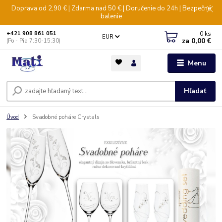
Doprava od 2,90 € | Zdarma nad 50 € | Doručenie do 24h | Bezpečné
balenie
0
ks
+421 908 861 051
EUR
za
0,00 €
(Po - Pia 7:30-15:30)
Menu
Hľadať
Úvod
Svadobné poháre Crystals