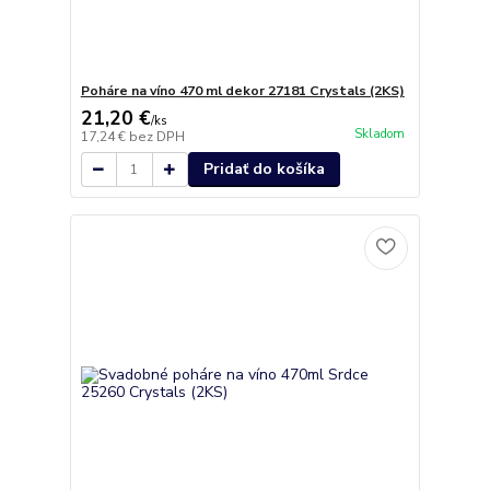
Poháre na víno 470 ml dekor 27181 Crystals (2KS)
21,20 €
/
ks
Skladom
17,24 €
bez DPH
Pridať do košíka