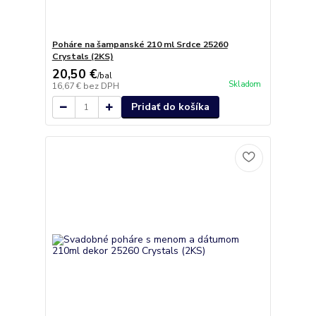
Poháre na šampanské 210 ml Srdce 25260
Crystals (2KS)
20,50 €
/
bal
Skladom
16,67 €
bez DPH
Pridať do košíka