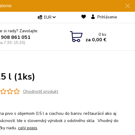
alenie
Prihlásenie
EUR
e si rady? Zavolajte.
0
ks
 908 861 051
za
0,00 €
Pia 7:30-15:30)
 l (1ks)
Ohodnotiť produkt
na pivo s objemom 0,5 l a ciachou do barov, reštaurácií ako aj
ácností. Ide o slovenský výrobok z odolného skla. Vhodný do
ky riadu.
celý popis