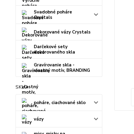
Svadobné poháre
Crystals
Dekorované vázy Crystals
Darčekové sety
dekorovaného skla
Gravírovanie skla -
vlastný motív, BRANDING
SKLO
poháre, ciachované sklo
vázy
misy, misky na