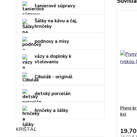
Súvisia
tanierové súpravy
Šálky na kávu a čaj,
hrnčeky
podnosy a misy
vázy a doplnky k
stolovaniu
Cibulák - originál
detský porcelán
Pivný k
hrnčeky a šálky
ks)
KRIŠTÁĽ
19,70
16,02 €