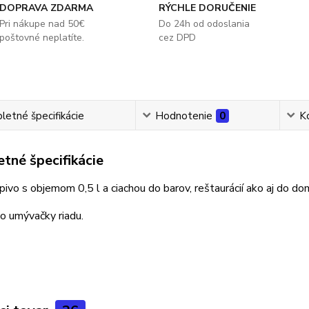
DOPRAVA ZDARMA
RÝCHLE DORUČENIE
Pri nákupe nad 50€
Do 24h od odoslania
poštovné neplatíte.
cez DPD
etné špecifikácie
Hodnotenie
0
K
tné špecifikácie
pivo s objemom 0,5 l a ciachou do barov, reštaurácií ako aj do d
o umývačky riadu.