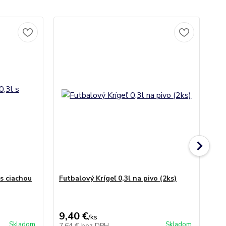
s ciachou
Futbalový Krígeľ 0,3l na pivo (2ks)
Kr
(1k
9,40 €
3,
/
ks
Skladom
Skladom
7,64 €
bez DPH
3,