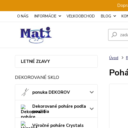
Dopra
O NÁS
INFORMÁCIE
VEĽKOOBCHOD
BLOG
KO
Úvod
LETNÉ ZĽAVY
Pohá
DEKOROVANÉ SKLO
ponuka DEKOROV
Dekorované poháre podľa
použitia
Výročné poháre Crystals