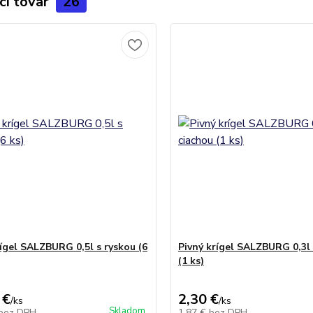
ci tovar
26
rígel SALZBURG 0,5l s ryskou (6
Pivný krígel SALZBURG 0,3l 
(1 ks)
 €
2,30 €
/
ks
/
ks
Skladom
bez DPH
1,87 €
bez DPH