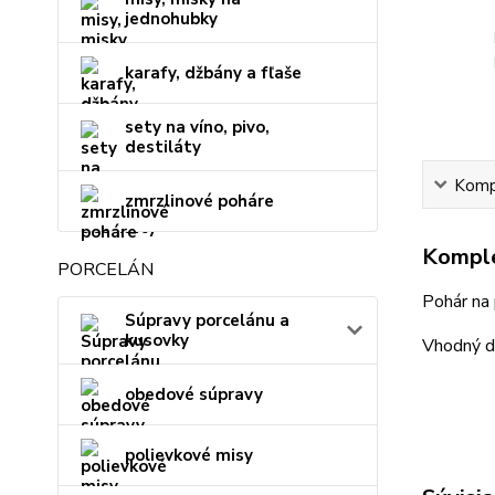
jednohubky
karafy, džbány a fľaše
sety na víno, pivo,
destiláty
Kompl
zmrzlinové poháre
Komple
PORCELÁN
Pohár na 
Súpravy porcelánu a
kusovky
Vhodný d
obedové súpravy
polievkové misy