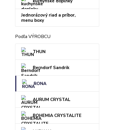
kuchynské doplnky
Jednorázový riad a príbor,
menu boxy
Podľa VÝROBCU
THUN
Berndorf Sandrik
RONA
AURUM CRYSTAL
BOHEMIA CRYSTALITE