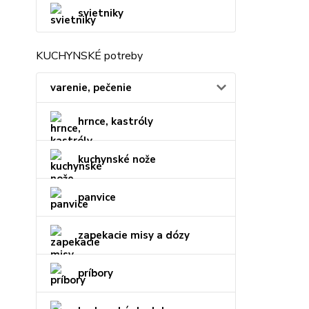
svietniky
KUCHYNSKÉ potreby
varenie, pečenie
hrnce, kastróly
kuchynské nože
panvice
zapekacie misy a dózy
príbory