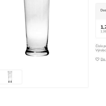
Dos
1,
1,38
Číslo p
Výrobc
Do 