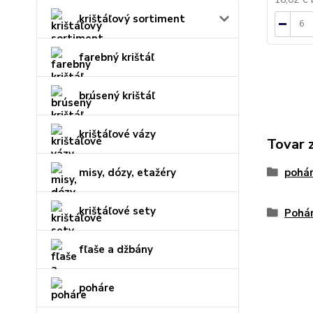
krištáľový sortiment
farebný krištáľ
brúsený krištáľ
krištáľové vázy
Tovar 
pohár
misy, dózy, etažéry
krištáľové sety
Pohár
fľaše a džbány
poháre