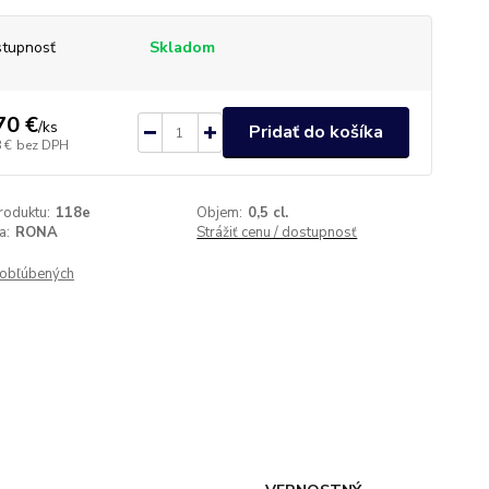
tupnosť
Skladom
70 €
/
ks
Pridať do košíka
 €
bez DPH
roduktu:
118e
Objem:
0,5 cl.
a:
RONA
Strážiť cenu / dostupnosť
obľúbených