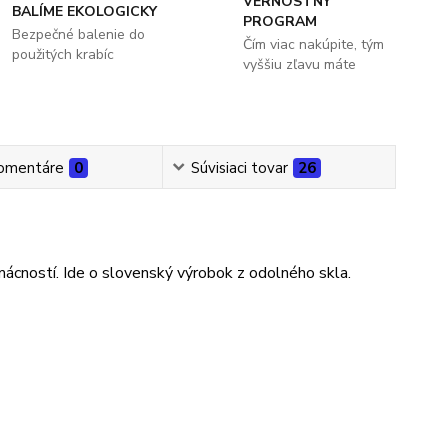
VERNOSTNÝ
BALÍME EKOLOGICKY
PROGRAM
Bezpečné balenie do
Čím viac nakúpite, tým
použitých krabíc
vyššiu zľavu máte
omentáre
0
Súvisiaci tovar
26
omácností. Ide o slovenský výrobok z odolného skla.