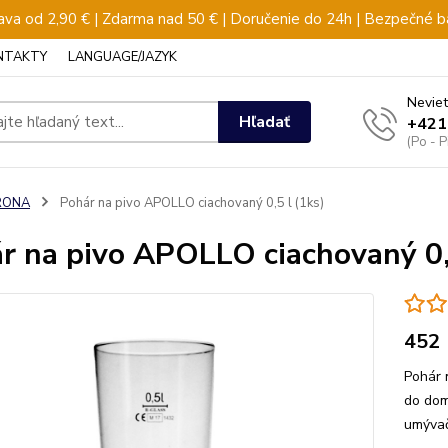
va od 2,90 € | Zdarma nad 50 € | Doručenie do 24h | Bezpečné b
NTAKTY
LANGUAGE/JAZYK
Neviet
Hľadať
+421
(Po - 
RONA
Pohár na pivo APOLLO ciachovaný 0,5 l (1ks)
r na pivo APOLLO ciachovaný 0,5
452
Pohár 
do dom
umývač