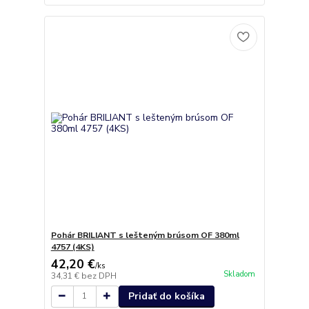
Pohár BRILIANT s lešteným brúsom OF 380ml
4757 (4KS)
42,20 €
/
ks
Skladom
34,31 €
bez DPH
Pridať do košíka