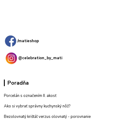
Kamenná
predajňa: Priemyselná 2, 949 01 Nitra
/matieshop
@celebration_by_mati
Poradňa
Porcelán s označením II. akosť
Ako si vybrať správny kuchynský nôž?
Bezolovnatý krištáľ verzus olovnatý -
porovnanie