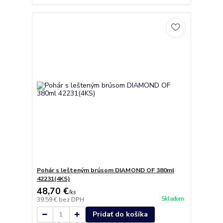
Pohár s lešteným brúsom DIAMOND OF 380ml
42231(4KS)
48,70 €
/
ks
Skladom
39,59 €
bez DPH
Pridať do košíka