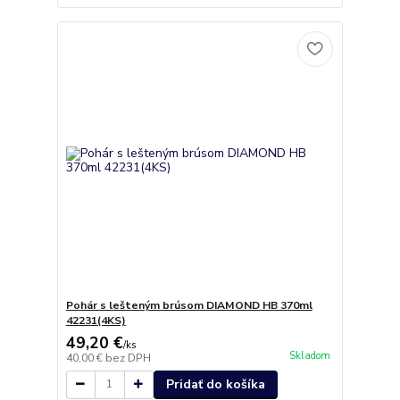
Pohár s lešteným brúsom DIAMOND HB 370ml
42231(4KS)
49,20 €
/
ks
Skladom
40,00 €
bez DPH
Pridať do košíka