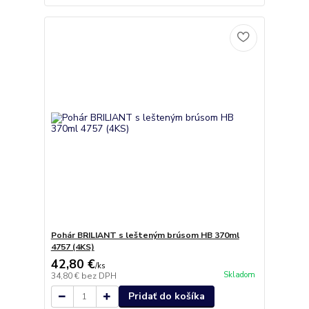
Pohár BRILIANT s lešteným brúsom HB 370ml
4757 (4KS)
42,80 €
/
ks
Skladom
34,80 €
bez DPH
Pridať do košíka