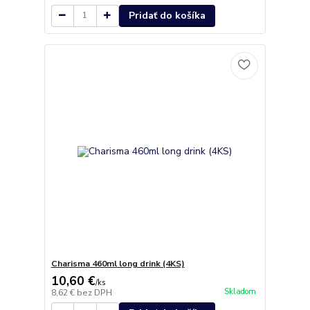
Pridať do košíka
Charisma 460ml long drink (4KS)
10,60 €
/
ks
Skladom
8,62 €
bez DPH