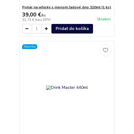
Pohár na whisky s menom ľadové dno 320ml (1 ks)
39,00 €
/
ks
Skladom
31,71 €
bez DPH
Pridať do košíka
Novinka