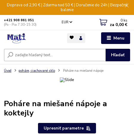
Doprava od 2,90 € | Zdarma nad 50 € | Doručenie do 24h | Bezpečné
balenie
0
ks
+421 908 861 051
EUR
za
0,00 €
(Po - Pia 7:30-15:30)
Menu
Hľadať
Úvod
poháre, ciachované sklo
Poháre na miešané nápoje
Poháre na miešané nápoje a
koktejly
Upresniť parametre