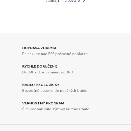
strana
z 5
ďalšie
DOPRAVA ZDARMA
Pri nákupe nad 50€ poštovné neplatíte.
RÝCHLE DORUČENIE
Do 24h od odoslania cez DPD
BALÍME EKOLOGICKY
Bezpečné balenie do použitých krabíc
VERNOSTNÝ PROGRAM
Čím viac nakúpite, tým vyššiu zľavu máte