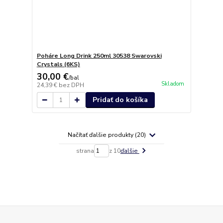
Poháre Long Drink 250ml 30538 Swarovski
Crystals (6KS)
30,00 €
/
bal
Skladom
24,39 €
bez DPH
Pridať do košíka
Načítať ďalšie produkty (20)
strana
z 10
ďalšie