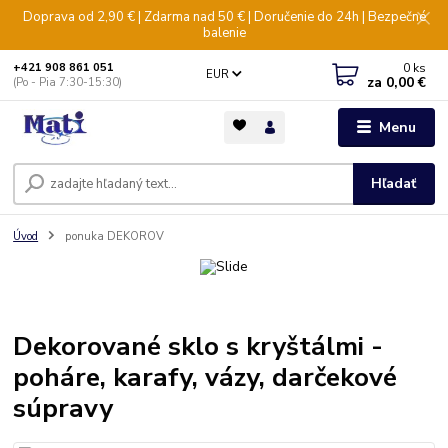
Doprava od 2,90 € | Zdarma nad 50 € | Doručenie do 24h | Bezpečné
balenie
0
ks
+421 908 861 051
EUR
za
0,00 €
(Po - Pia 7:30-15:30)
Menu
Hľadať
Úvod
ponuka DEKOROV
Dekorované sklo s kryštálmi -
poháre, karafy, vázy, darčekové
súpravy