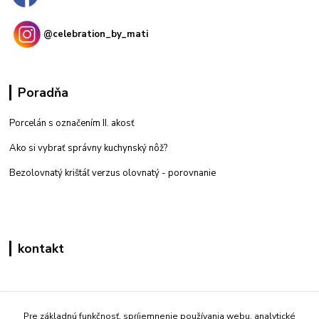
@celebration_by_mati
Poradňa
Porcelán s označením II. akosť
Ako si vybrať správny kuchynský nôž?
Bezolovnatý krištáľ verzus olovnatý -
porovnanie
kontakt
Zákaznícka podpora eshop mati
+421 908 861 051
Pre základnú funkčnosť, spríjemnenie používania webu, analytické