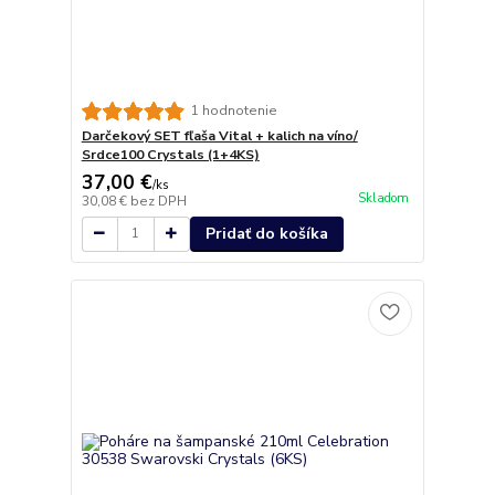
1 hodnotenie
Darčekový SET fľaša Vital + kalich na víno/
Srdce100 Crystals (1+4KS)
37,00 €
/
ks
Skladom
30,08 €
bez DPH
Pridať do košíka