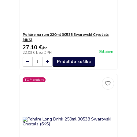
Poháre na rum 220ml 30538 Swarovski Crystals
(4KS)
27,10 €
/
bal
Skladom
22,03 €
bez DPH
Pridať do košíka
TOP produkt