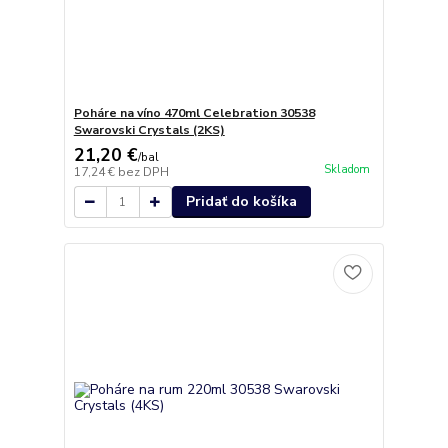
Poháre na víno 470ml Celebration 30538
Swarovski Crystals (2KS)
21,20 €
/
bal
Skladom
17,24 €
bez DPH
Pridať do košíka