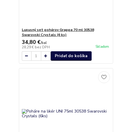
Luxusný set pohárov Grappa 70 ml 30538
Swarovski Crystals (6 ks)
34,80 €
/
bal
Skladom
28,29 €
bez DPH
Pridať do košíka