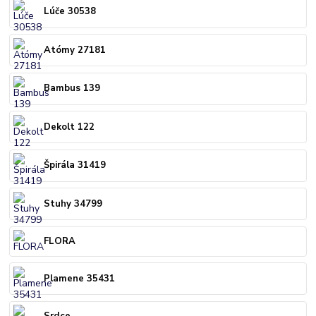
Lúče 30538
Atómy 27181
Bambus 139
Dekolt 122
Špirála 31419
Stuhy 34799
FLORA
Plamene 35431
Srdce