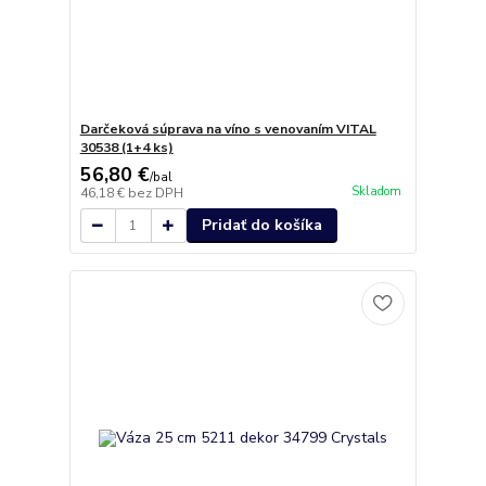
Darčeková súprava na víno s venovaním VITAL
30538 (1+4 ks)
56,80 €
/
bal
Skladom
46,18 €
bez DPH
Pridať do košíka