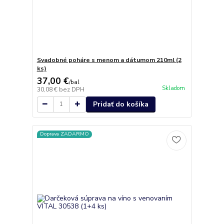
Svadobné poháre s menom a dátumom 210ml (2
ks)
37,00 €
/
bal
Skladom
30,08 €
bez DPH
Pridať do košíka
Doprava ZADARMO