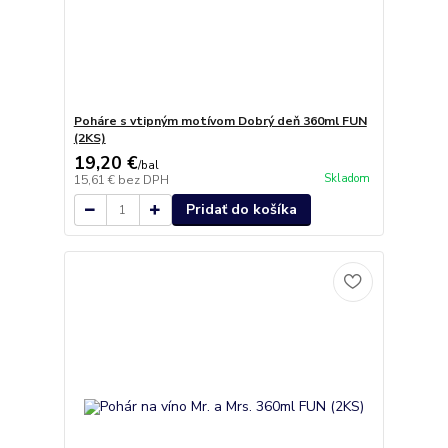
Poháre s vtipným motívom Dobrý deň 360ml FUN
(2KS)
19,20 €
/
bal
Skladom
15,61 €
bez DPH
Pridať do košíka