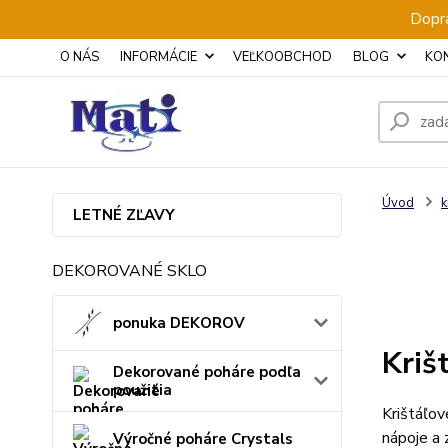
Dopra
O NÁS
INFORMÁCIE
VEĽKOOBCHOD
BLOG
KO
Úvod
k
LETNÉ ZĽAVY
DEKOROVANÉ SKLO
ponuka DEKOROV
Kriš
Dekorované poháre podľa
použitia
Krištáľov
nápoje a 
Výročné poháre Crystals