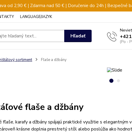
va od 2,90 € | Zdarma nad 50 € | Doručenie do 24h | Bezpečné b
NTAKTY
LANGUAGE/JAZYK
Neviet
Hľadať
+421
(Po - 
rištáľový sortiment
Fľaše a džbány
táľové flaše a džbány
é fľaše, karafy a džbány spájajú praktické využitie s elegantným v
zároveň krásne doplnia prestretý stôl alebo poslúžia ako hodnot