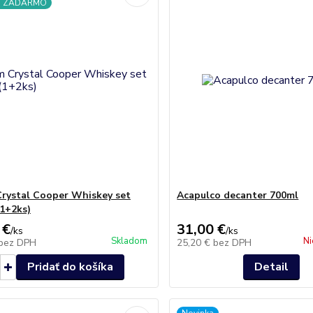
a ZADARMO
rystal Cooper Whiskey set
Acapulco decanter 700ml
1+2ks)
 €
31,00 €
/
ks
/
ks
Skladom
Ni
bez DPH
25,20 €
bez DPH
Pridať do košíka
Detail