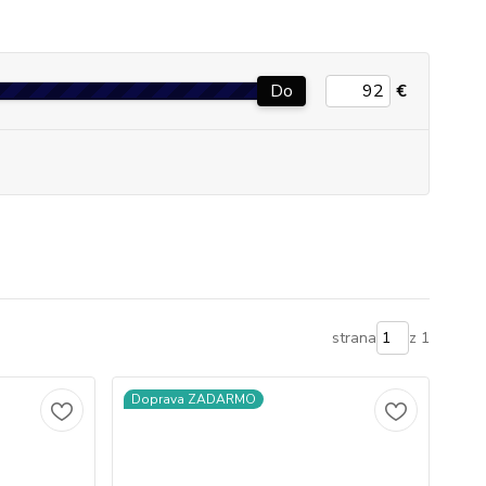
Do
€
strana
z 1
Doprava ZADARMO