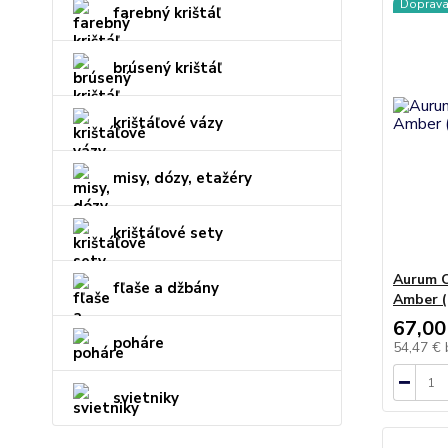
Doprav
farebný krištáľ
brúsený krištáľ
krištáľové vázy
misy, dózy, etažéry
krištáľové sety
Aurum C
fľaše a džbány
Amber (
67,00
poháre
54,47 €
svietniky