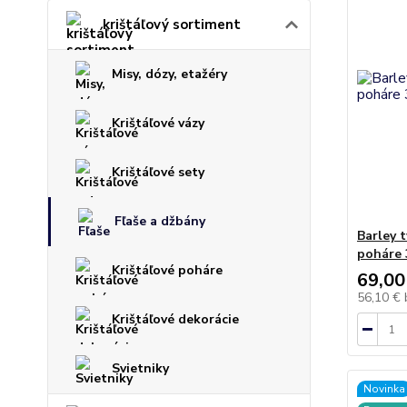
krištáľový sortiment
Misy, dózy, etažéry
Krištáľové vázy
Krištáľové sety
Fľaše a džbány
Barley 
poháre 
Krištáľové poháre
69,00
56,10 €
Krištáľové dekorácie
Svietniky
Novinka