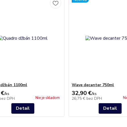
Novinka
 džbán 1100ml
Wave decanter 750ml
 €
32,90 €
/
ks
/
ks
Nie je skladom
Ni
bez DPH
26,75 €
bez DPH
Detail
Detail