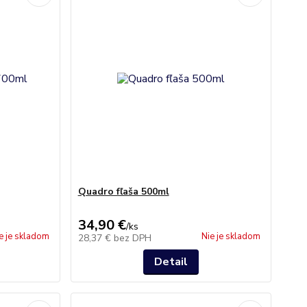
Quadro fľaša 500ml
34,90 €
/
ks
e je skladom
Nie je skladom
28,37 €
bez DPH
Detail