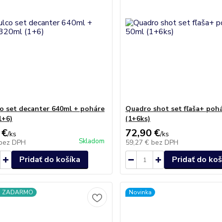
o set decanter 640ml + poháre
Quadro shot set fľaša+ poh
1+6)
(1+6ks)
 €
72,90 €
/
ks
/
ks
Skladom
bez DPH
59,27 €
bez DPH
Pridať do košíka
Pridať do koš
a ZADARMO
Novinka