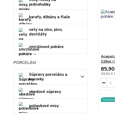
jednohubky
karafy, džbány a fľaše
sety na víno, pivo,
destiláty
zmrzlinové poháre
Acapulc
320ml (
PORCELÁN
85,90
69,84 €
Súpravy porcelánu a
kusovky
obedové súpravy
Doprav
polievkové misy