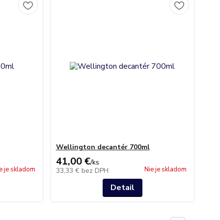
Wellington decantér 700ml
41,00 €
/
ks
e je skladom
Nie je skladom
33,33 €
bez DPH
Detail