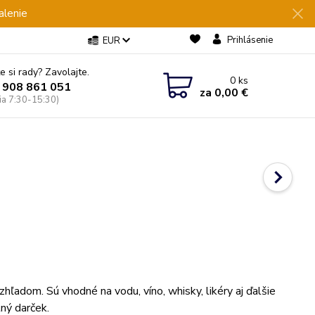
alenie
Prihlásenie
EUR
e si rady? Zavolajte.
0
ks
 908 861 051
za
0,00 €
Pia 7:30-15:30)
zhľadom. Sú vhodné na vodu, víno, whisky, likéry aj ďalšie
ný darček.