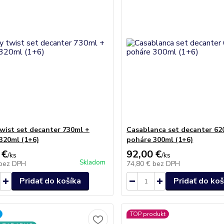
twist set decanter 730ml +
Casablanca set decanter 62
320ml (1+6)
poháre 300ml (1+6)
 €
92,00 €
/
ks
/
ks
Skladom
bez DPH
74,80 €
bez DPH
Pridať do košíka
Pridať do koš
TOP produkt