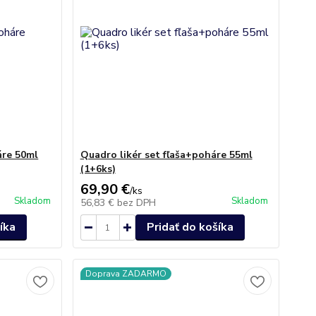
áre 50ml
Quadro likér set fľaša+poháre 55ml
(1+6ks)
69,90 €
/
ks
Skladom
Skladom
56,83 €
bez DPH
íka
Pridať do košíka
Doprava ZADARMO