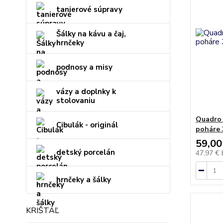
tanierové súpravy
Šálky na kávu a čaj,
hrnčeky
podnosy a misy
vázy a doplnky k
stolovaniu
Quadro 
Cibulák - originál
poháre 
59,00
detský porcelán
47,97 €
hrnčeky a šálky
KRIŠTÁĽ