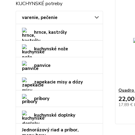
KUCHYNSKÉ potreby
varenie, pečenie
hrnce, kastróly
kuchynské nože
panvice
zapekacie misy a dózy
Quadro
22,00
príbory
17,89 €
kuchynské doplnky
Jednorázový riad a príbor,