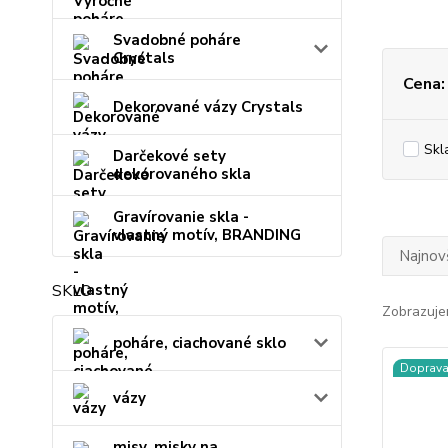
Svadobné poháre
Crystals
Cena:
Dekorované vázy Crystals
Skl
Darčekové sety
dekorovaného skla
Gravírovanie skla -
vlastný motív, BRANDING
Najnov
SKLO
Zobrazuje
poháre, ciachované sklo
Doprav
vázy
misy, misky na