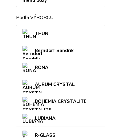
menu boxy
Podľa VÝROBCU
THUN
Berndorf Sandrik
RONA
AURUM CRYSTAL
BOHEMIA CRYSTALITE
LUBIANA
R-GLASS