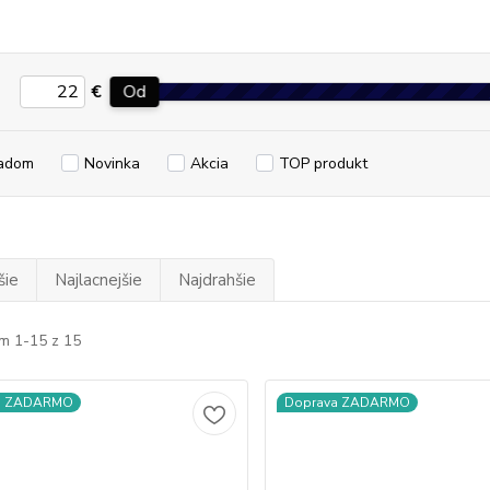
€
Od
adom
Novinka
Akcia
TOP produkt
šie
Najlacnejšie
Najdrahšie
m 1-15 z 15
a ZADARMO
Doprava ZADARMO