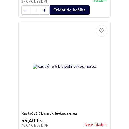
Skladom
27,07 €
bez DPH
Pridať do košíka
Kastról 5,6 L s pokrievkou nerez
55,40 €
/
ks
Nie je skladom
45,04 €
bez DPH