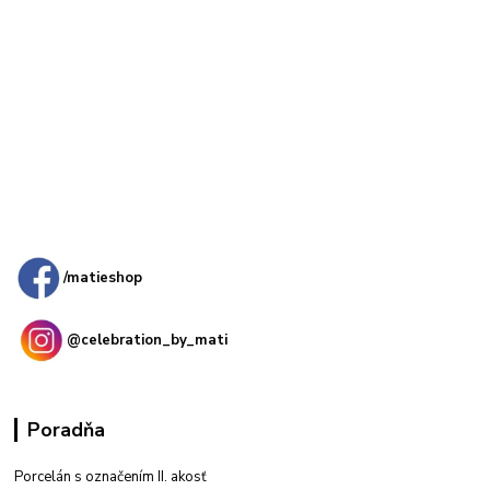
Kamenná
predajňa: Priemyselná 2, 949 01 Nitra
/matieshop
@celebration_by_mati
Poradňa
Porcelán s označením II. akosť