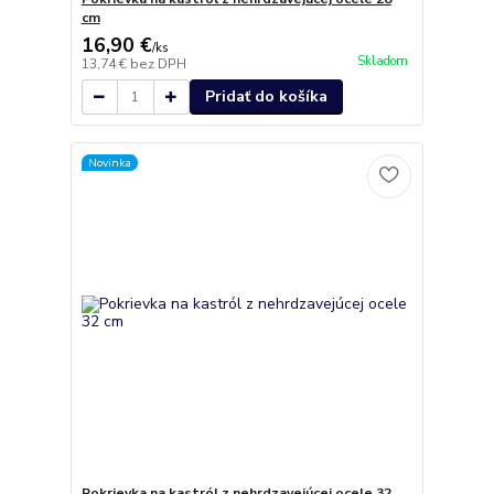
cm
16,90 €
/
ks
Skladom
13,74 €
bez DPH
Pridať do košíka
Novinka
Pokrievka na kastról z nehrdzavejúcej ocele 32