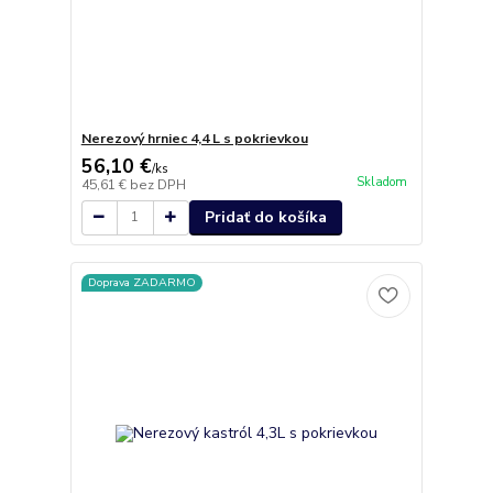
Nerezový hrniec 4,4 L s pokrievkou
56,10 €
/
ks
Skladom
45,61 €
bez DPH
Pridať do košíka
Doprava ZADARMO