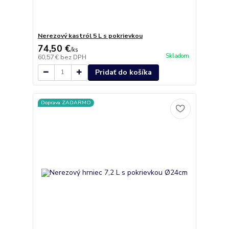
Nerezový kastról 5 L s pokrievkou
74,50 €
/
ks
Skladom
60,57 €
bez DPH
Pridať do košíka
Doprava ZADARMO