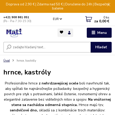
Doprava od 2,90 € | Zdarma nad 50 € | Doručenie do 24h | Bezpečné
balenie
0
ks
+421 908 861 051
EUR
za
0,00 €
(Po - Pia 7:30-15:30)
Menu
Hľadať
Úvod
hrnce, kastróly
hrnce, kastróly
Profesionálne hrnce
z nehrdzavejúcej ocele
boli navrhnuté tak,
aby spĺňali tie najnáročnejšie požiadavky: bezpečný a hygienický
povrch pre styk s potravinami, ľahké čistenie, rovnomerný ohrev a
elegantné zatavenie bez viditeľných nitov a spojov.
Na vnútornej
stene sa nachádza odmerná stupnica.
Hrnce majú tzv,
sendvičové dno,
skladá sa z kombinácie troch materiálov: