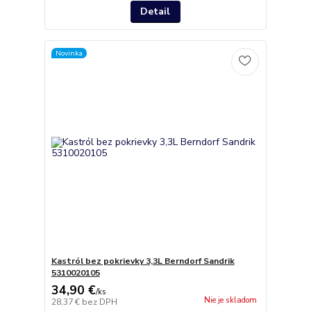
Detail
Novinka
Kastról bez pokrievky 3,3L Berndorf Sandrik
5310020105
34,90 €
/
ks
Nie je skladom
28,37 €
bez DPH