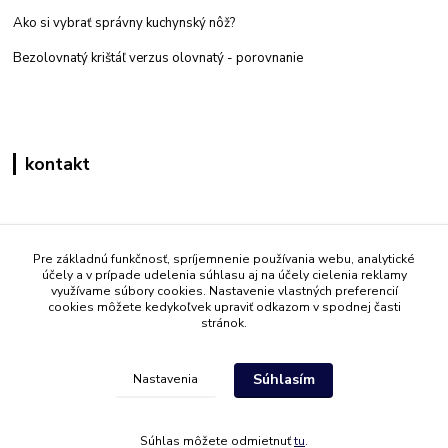
Ako si vybrať správny kuchynský nôž?
Bezolovnatý krištáľ verzus olovnatý -
porovnanie
kontakt
Zákaznícka podpora eshop mati
+421 908 861 051
Pre základnú funkčnosť, spríjemnenie používania webu, analytické
účely a v prípade udelenia súhlasu aj na účely cielenia reklamy
(Po - Pia 7:30-15:30)
využívame súbory cookies. Nastavenie vlastných preferencií
cookies môžete kedykoľvek upraviť odkazom v spodnej časti
info@mati.sk
stránok.
Súhlasím
Nastavenia
Súhlas môžete odmietnuť
tu
.