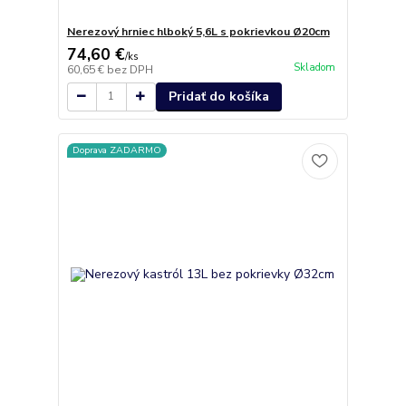
Nerezový hrniec hlboký 5,6L s pokrievkou Ø20cm
74,60 €
/
ks
Skladom
60,65 €
bez DPH
Pridať do košíka
Doprava ZADARMO