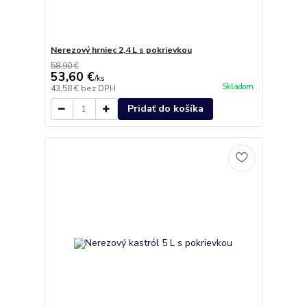
Nerezový hrniec 2,4 L s pokrievkou
58,90 €
53,60 €
/
ks
Skladom
43,58 €
bez DPH
Pridať do košíka