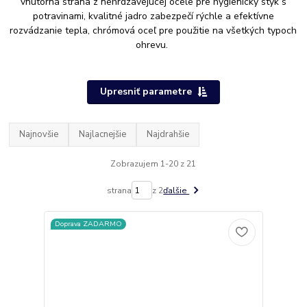
vnútorná strana z nehrdzavejúcej ocele pre hygienický styk s
potravinami, kvalitné jadro zabezpečí rýchle a efektívne
rozvádzanie tepla, chrómová oceľ pre použitie na všetkých typoch
ohrevu.
Upresniť parametre
Najnovšie
Najlacnejšie
Najdrahšie
Zobrazujem 1-20 z 21
strana
z 2
ďalšie
Doprava ZADARMO