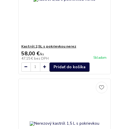
Kastról 2,5L s pokrievkou nerez
58,00 €
/
ks
Skladom
47,15 €
bez DPH
Pridať do košíka