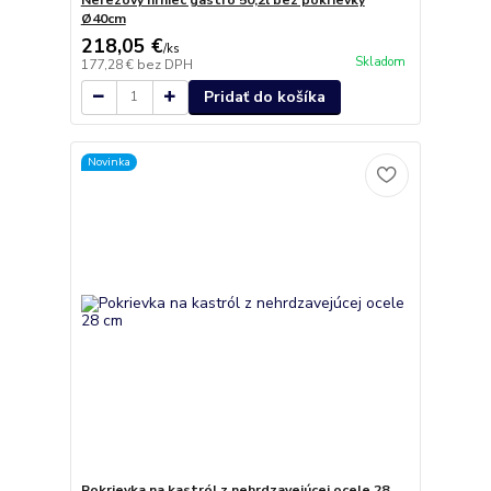
Ø40cm
218,05 €
/
ks
Skladom
177,28 €
bez DPH
Pridať do košíka
Novinka
Pokrievka na kastról z nehrdzavejúcej ocele 28