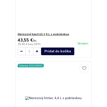
Nerezový kastról 1,5 L s pokrievkou
43,55 €
/
ks
Skladom
35,41 €
bez DPH
Pridať do košíka
Doprava ZADARMO