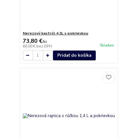
Nerezový kastról 4,3L s pokrievkou
73,80 €
/
ks
Skladom
60,00 €
bez DPH
Pridať do košíka