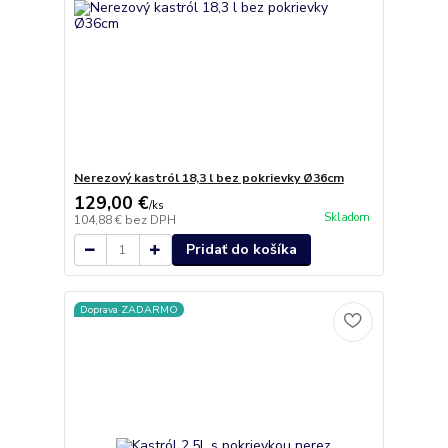
Nerezový kastról 18,3 l bez pokrievky Ø36cm
129,00 €
/
ks
Skladom
104,88 €
bez DPH
Pridať do košíka
Doprava ZADARMO