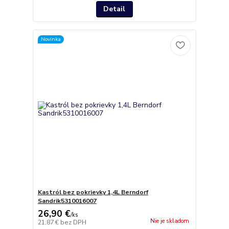
Detail
Novinka
Kastról bez pokrievky 1,4L Berndorf
Sandrik5310016007
26,90 €
/
ks
Nie je skladom
21,87 €
bez DPH