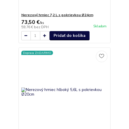
Nerezový hrniec 7,2 L s pokrievkou Ø24cm
73,50 €
/
ks
Skladom
59,76 €
bez DPH
Pridať do košíka
Doprava ZADARMO