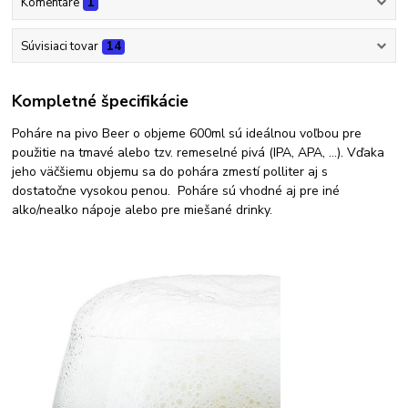
Komentáre
1
Súvisiaci tovar
14
Kompletné špecifikácie
Poháre na pivo Beer o objeme 600ml sú ideálnou voľbou pre
použitie na tmavé alebo tzv. remeselné pivá (IPA, APA, …). Vďaka
jeho väčšiemu objemu sa do pohára zmestí polliter aj s
dostatočne vysokou penou. Poháre sú vhodné aj pre iné
alko/nealko nápoje alebo pre miešané drinky.