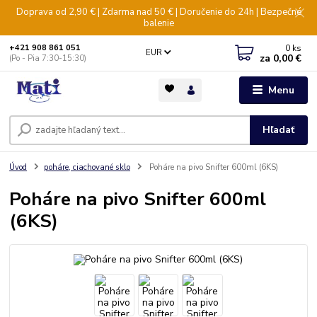
Doprava od 2,90 € | Zdarma nad 50 € | Doručenie do 24h | Bezpečné
balenie
0
ks
+421 908 861 051
EUR
za
0,00 €
(Po - Pia 7:30-15:30)
Menu
Hľadať
Úvod
poháre, ciachované sklo
Poháre na pivo Snifter 600ml (6KS)
Poháre na pivo Snifter 600ml
(6KS)