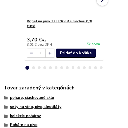
Krígeľ na pivo TUBINGER s ciachou 0,3l
Krígel, tuplá
(1ks)
ks)
3,70 €
3,10 €
/
ks
/
ks
Skladom
3,01 €
bez DPH
2,52 €
bez D
Pridať do košíka
Tovar zaradený v kategóriách
poháre, ciachované sklo
sety na víno, pivo, destiláty
kolekcie pohárov
Poháre na pivo