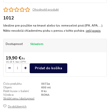
Ohodnotiť produkt
1012
Ideálne pre použitie na tmavé alebo tzv. remeselné pivá (IPA, APA, …).
Nikto neodolá chladenému pivku s penou z tohto pohára.
celý popis
Dostupnosť
Skladom
19,90 €
/
ks
16,18 €
bez DPH
Pridať do košíka
Číslo produktu:
0072a
Objem:
600 ml
Počet kusov v balení:
6 ks
Výrobca:
RONA
Strážiť cenu / dostupnosť
Do obľúbených