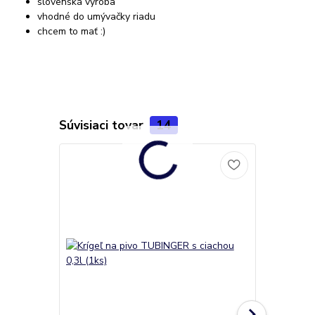
slovenská výroba
vhodné do umývačky riadu
chcem to mať :)
Súvisiaci tovar
14