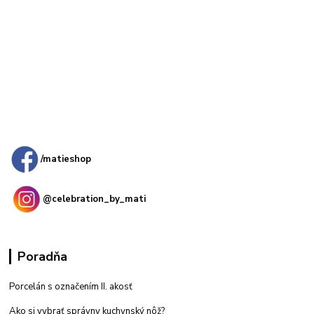
Kamenná
predajňa: Priemyselná 2, 949 01 Nitra
/matieshop
@celebration_by_mati
Poradňa
Porcelán s označením II. akosť
Ako si vybrať správny kuchynský nôž?