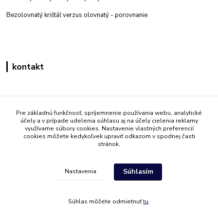
Bezolovnatý krištáľ verzus olovnatý -
porovnanie
kontakt
Zákaznícka podpora eshop mati
+421 908 861 051
Pre základnú funkčnosť, spríjemnenie používania webu, analytické
účely a v prípade udelenia súhlasu aj na účely cielenia reklamy
(Po - Pia 7:30-15:30)
využívame súbory cookies. Nastavenie vlastných preferencií
cookies môžete kedykoľvek upraviť odkazom v spodnej časti
info@mati.sk
stránok.
Súhlasím
Nastavenia
Súhlas môžete odmietnuť
tu
.
Vytvorené na
Eshop-rychlo.sk