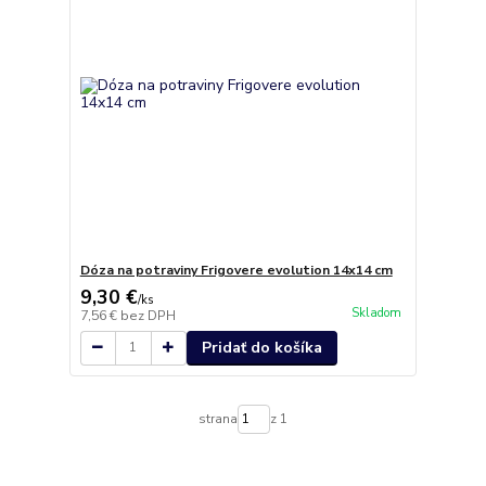
Dóza na potraviny Frigovere evolution 14x14 cm
9,30 €
/
ks
Skladom
7,56 €
bez DPH
Pridať do košíka
strana
z 1