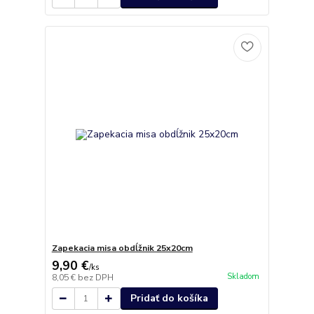
Zapekacia misa obdĺžnik 25x20cm
9,90 €
/
ks
Skladom
8,05 €
bez DPH
Pridať do košíka