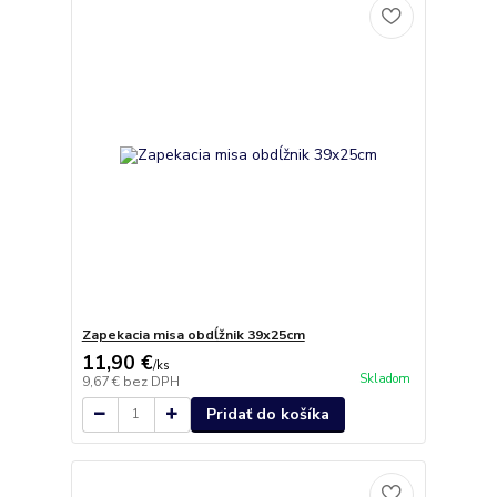
Zapekacia misa obdĺžnik 39x25cm
11,90 €
/
ks
Skladom
9,67 €
bez DPH
Pridať do košíka