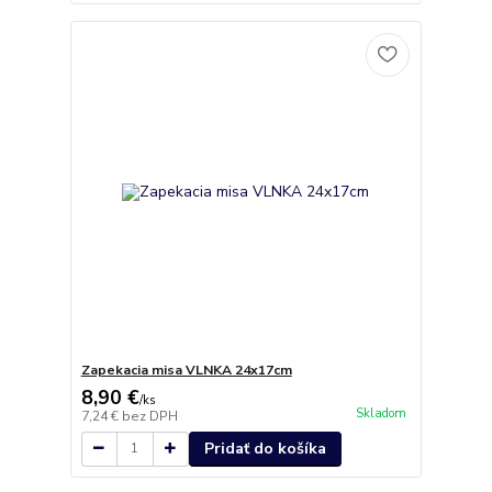
Zapekacia misa VLNKA 24x17cm
8,90 €
/
ks
Skladom
7,24 €
bez DPH
Pridať do košíka