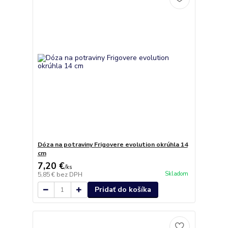
Dóza na potraviny Frigovere evolution okrúhla 14
cm
7,20 €
/
ks
Skladom
5,85 €
bez DPH
Pridať do košíka