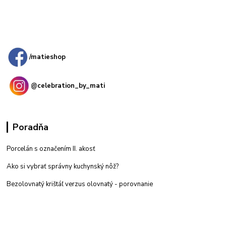
Kamenná
predajňa: Priemyselná 2, 949 01 Nitra
/matieshop
@celebration_by_mati
Poradňa
Porcelán s označením II. akosť
Ako si vybrať správny kuchynský nôž?
Bezolovnatý krištáľ verzus olovnatý -
porovnanie