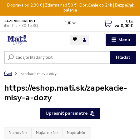
Doprava od 2,90 € | Zdarma nad 50 € | Doručenie do 24h | Bezpečné
balenie
0
ks
+421 908 861 051
EUR
za
0,00 €
(Po - Pia 7:30-15:30)
Menu
Hľadať
Úvod
zapekacie misy a dózy
https://eshop.mati.sk/zapekacie-
misy-a-dozy
Upresniť parametre
Najnovšie
Najlacnejšie
Najdrahšie