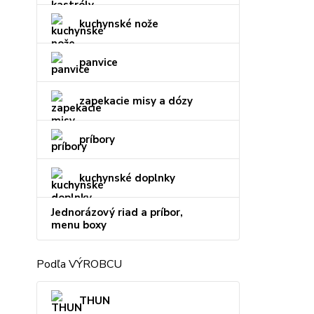
kuchynské nože
panvice
zapekacie misy a dózy
príbory
kuchynské doplnky
Jednorázový riad a príbor,
menu boxy
Podľa VÝROBCU
THUN