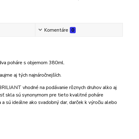
Komentáre
0
 dva poháre s objemom 380ml.
aujme aj tých najnáročnejších.
BRILIANT vhodné na podávanie rôznych druhov alko aj
osť skla sú synonymom pre tieto kvalitné poháre
a sú ideálne ako svadobný dar, darček k výročiu alebo