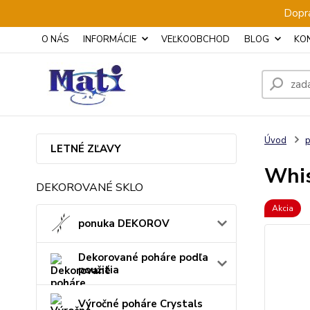
Dopra
O NÁS
INFORMÁCIE
VEĽKOOBCHOD
BLOG
KO
Úvod
p
LETNÉ ZĽAVY
Whis
DEKOROVANÉ SKLO
Akcia
ponuka DEKOROV
Dekorované poháre podľa
použitia
Výročné poháre Crystals