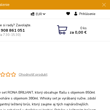
alenie
Prihlásenie
EUR
e si rady? Zavolajte.
0
ks
 908 861 051
za
0,00 €
Pia 7:30-15:30)
Ohodnotiť produkt
 set RONA BRILIANT, ktorý obsahuje fľašu s objemom 850ml
poháre s objemom 380ml. Whisky set je vyrábaný ručne, zdobí
gantný leštený brús, ktorý zaujme aj tých najnáročnejších.