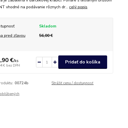
a je zabalená v darčekovej krabici. Poháre s lešteným brúsom
NT vhodné na podávanie rôznych dr...
celý popis
tupnosť
Skladom
a pred zľavou
56,00 €
,90 €
/
ks
Pridať do košíka
94 €
bez DPH
roduktu:
00724b
Strážiť cenu / dostupnosť
obľúbených