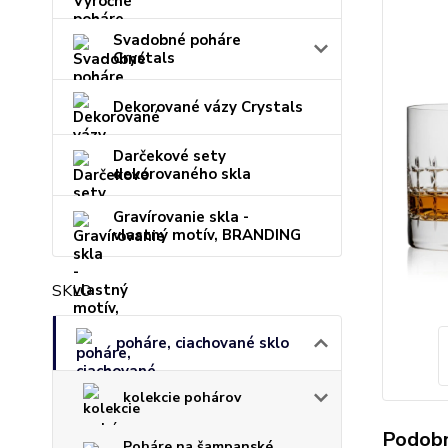
Svadobné poháre
Crystals
Dekorované vázy Crystals
Darčekové sety
dekorovaného skla
Gravírovanie skla -
vlastný motív, BRANDING
SKLO
poháre, ciachované sklo
kolekcie pohárov
Podobn
Poháre na šampanské,