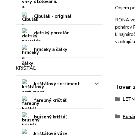
stolovaniu
Objem po
Cibulák - originál
RONA vo s
pohárov
detský porcelán
k najnáro
vznikajú 
hrnčeky a šálky
KRIŠTÁĽ
krištáľový sortiment
Tovar 
LETN
farebný krištáľ
Pohár
brúsený krištáľ
krištáľové vázy