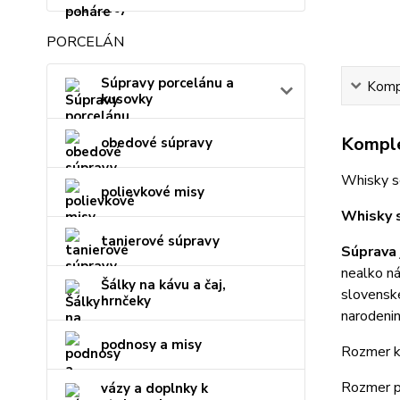
PORCELÁN
Súpravy porcelánu a
Kompl
kusovky
Komple
obedové súpravy
Whisky 
polievkové misy
Whisky s
tanierové súpravy
Súprava 
nealko n
Šálky na kávu a čaj,
slovenske
hrnčeky
narodeni
podnosy a misy
Rozmer ka
Rozmer p
vázy a doplnky k