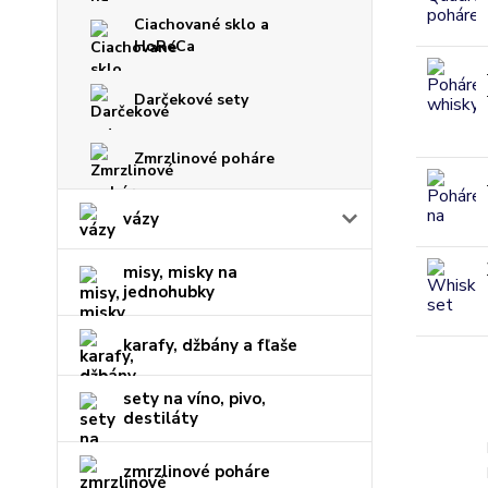
Ciachované sklo a
HoReCa
Darčekové sety
Zmrzlinové poháre
vázy
misy, misky na
jednohubky
karafy, džbány a fľaše
sety na víno, pivo,
destiláty
zmrzlinové poháre