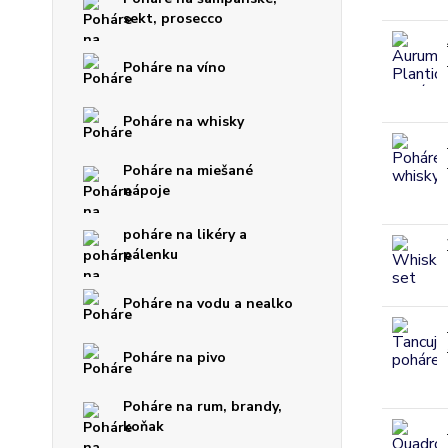
sekt, prosecco
Poháre na víno
Poháre na whisky
Poháre na miešané
nápoje
poháre na likéry a
pálenku
Poháre na vodu a nealko
Poháre na pivo
Poháre na rum, brandy,
koňak