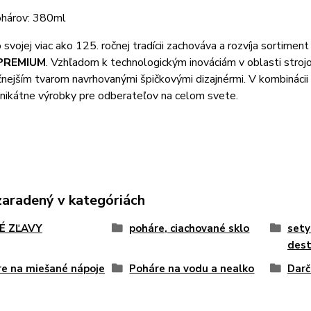
hárov: 380ml
vojej viac ako 125. ročnej tradícii zachováva a rozvíja sortiment
PREMIUM
. Vzhľadom k technologickým inováciám v oblasti stroj
čnejším tvarom navrhovanými špičkovými dizajnérmi. V kombinácii 
unikátne výrobky pre odberateľov na celom svete.
zaradený v kategóriách
É ZĽAVY
poháre, ciachované sklo
sety
dest
e na miešané nápoje
Poháre na vodu a nealko
Darč