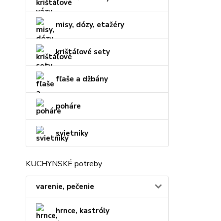
misy, dózy, etažéry
krištáľové sety
fľaše a džbány
poháre
svietniky
KUCHYNSKÉ potreby
varenie, pečenie
hrnce, kastróly