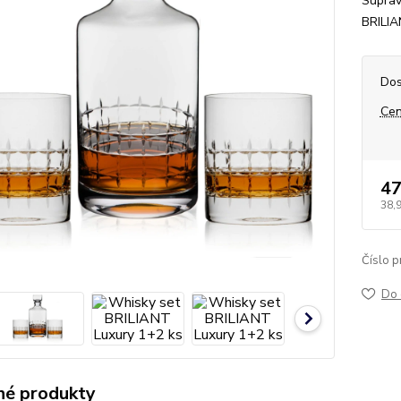
Súprav
BRILIA
Dos
Cen
47
38,
Číslo p
Do 
é produkty