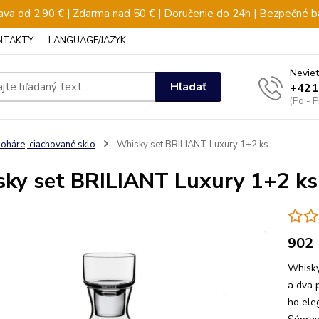
va od 2,90 € | Zdarma nad 50 € | Doručenie do 24h | Bezpečné b
NTAKTY
LANGUAGE/JAZYK
Neviet
Hľadať
+421
(Po - 
oháre, ciachované sklo
Whisky set BRILIANT Luxury 1+2 ks
ky set BRILIANT Luxury 1+2 ks
902
Whisky
a dva 
ho ele