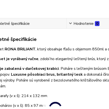
etné špecifikácie
Hodnotenie
0
tné špecifikácie
set
RONA BRILIANT
, ktorý obsahuje fľašu s objemom 850ml a
et je vyrábaný ručne
, zdobí ho elegantný leštený brús, ktorý z
je zabalená v darčekovej krabici
. Poháre s lešteným brúsom 
ápojov.
Luxusne pôsobiaci brus, brilantný lesk
a dokonalá čír
j výroby. Poháre sú vyrobené z bezolovnatého krištáľového skla 
nám.
rafy (v x š): 214 x 132 mm,
ohárov (v x š): 85 x 97 mm