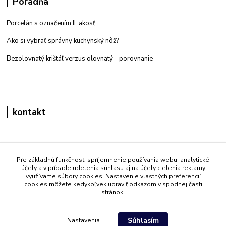
Poradňa
Porcelán s označením II. akosť
Ako si vybrať správny kuchynský nôž?
Bezolovnatý krištáľ verzus olovnatý -
porovnanie
kontakt
Zákaznícka podpora eshop mati
+421 908 861 051
Pre základnú funkčnosť, spríjemnenie používania webu, analytické
účely a v prípade udelenia súhlasu aj na účely cielenia reklamy
(Po - Pia 7:30-15:30)
využívame súbory cookies. Nastavenie vlastných preferencií
cookies môžete kedykoľvek upraviť odkazom v spodnej časti
info@mati.sk
stránok.
Súhlasím
Nastavenia