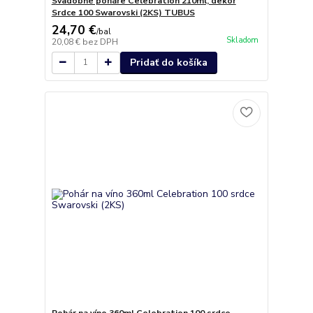
Svadobné poháre Celebration 210ml, dekor
Srdce 100 Swarovski (2KS) TUBUS
24,70 €
/
bal
Skladom
20,08 €
bez DPH
Pridať do košíka