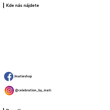
Kde nás nájdete
Kamenná
predajňa: Priemyselná 2, 949 01 Nitra
/matieshop
@celebration_by_mati