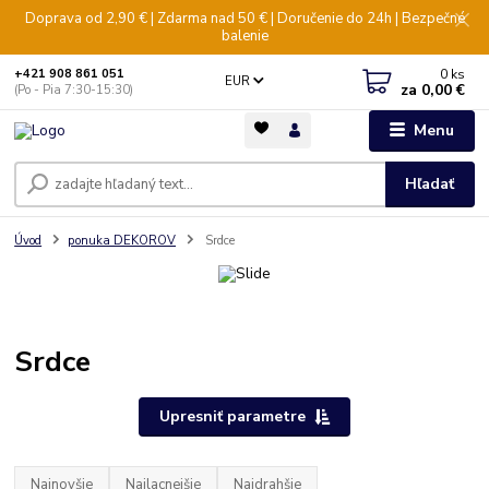
Doprava od 2,90 € | Zdarma nad 50 € | Doručenie do 24h | Bezpečné
balenie
0
ks
+421 908 861 051
EUR
za
0,00 €
(Po - Pia 7:30-15:30)
Menu
Hľadať
Úvod
ponuka DEKOROV
Srdce
Srdce
Upresniť parametre
Najnovšie
Najlacnejšie
Najdrahšie