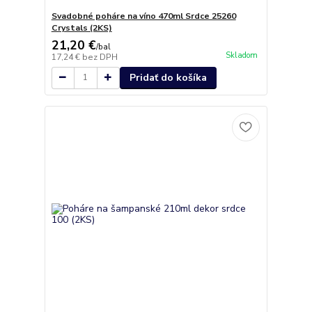
Svadobné poháre na víno 470ml Srdce 25260
Crystals (2KS)
21,20 €
/
bal
Skladom
17,24 €
bez DPH
Pridať do košíka