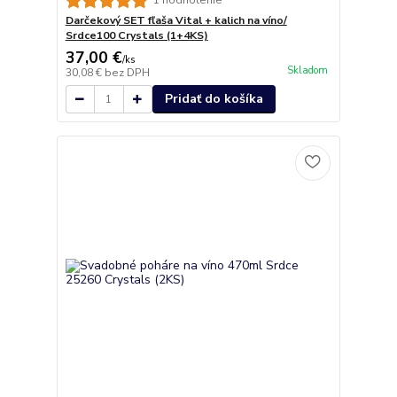
1 hodnotenie
Darčekový SET fľaša Vital + kalich na víno/
Srdce100 Crystals (1+4KS)
37,00 €
/
ks
Skladom
30,08 €
bez DPH
Pridať do košíka