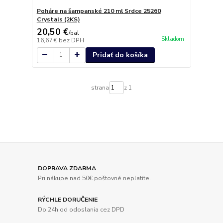
Poháre na šampanské 210 ml Srdce 25260
Crystals (2KS)
20,50 €
/
bal
Skladom
16,67 €
bez DPH
Pridať do košíka
strana
z 1
DOPRAVA ZDARMA
Pri nákupe nad 50€ poštovné neplatíte.
RÝCHLE DORUČENIE
Do 24h od odoslania cez DPD