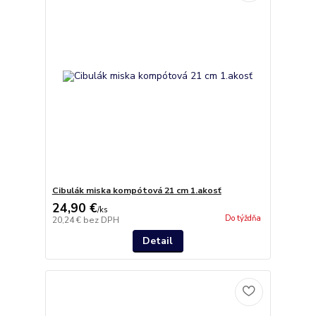
Cibulák miska kompótová 21 cm 1.akosť
24,90 €
/
ks
Do týždňa
20,24 €
bez DPH
Detail