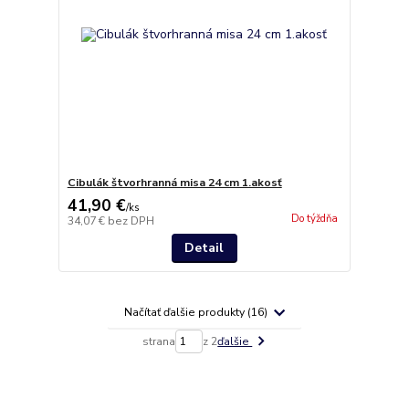
Cibulák štvorhranná misa 24 cm 1.akosť
41,90 €
/
ks
Do týždňa
34,07 €
bez DPH
Detail
Načítať ďalšie produkty (16)
strana
z 2
ďalšie