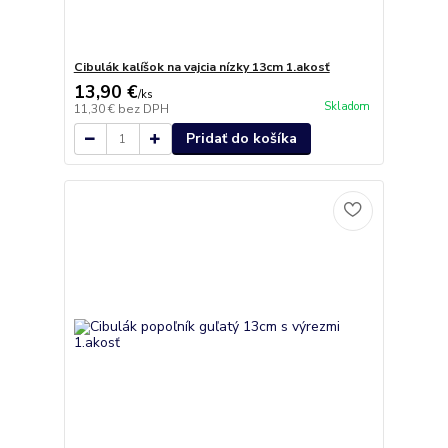
Cibulák kalíšok na vajcia nízky 13cm 1.akosť
13,90 €
/
ks
Skladom
11,30 €
bez DPH
Pridať do košíka