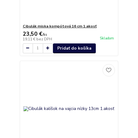
Cibulák miska kompótová 16 cm 1.akosť
23,50 €
/
ks
Skladom
19,11 €
bez DPH
Pridať do košíka