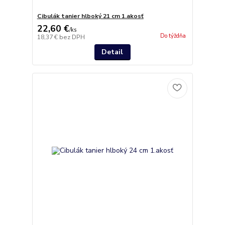
Cibulák tanier hlboký 21 cm 1.akosť
22,60 €
/
ks
Do týždňa
18,37 €
bez DPH
Detail