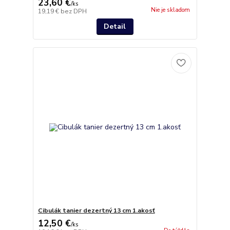
23,60 €
/
ks
Nie je skladom
19,19 €
bez DPH
Detail
Cibulák tanier dezertný 13 cm 1.akosť
12,50 €
/
ks