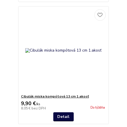
Cibulák miska kompótová 13 cm 1.akosť
9,90 €
/
ks
Do týždňa
8,05 €
bez DPH
Detail