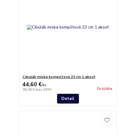
Cibulák miska kompótová 23 cm 1.akosť
44,60 €
/
ks
Do týždňa
36,26 €
bez DPH
Detail