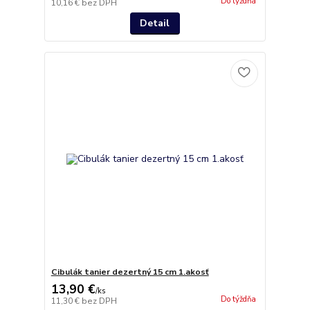
Do týždňa
10,16 €
bez DPH
Detail
Cibulák tanier dezertný 15 cm 1.akosť
13,90 €
/
ks
Do týždňa
11,30 €
bez DPH