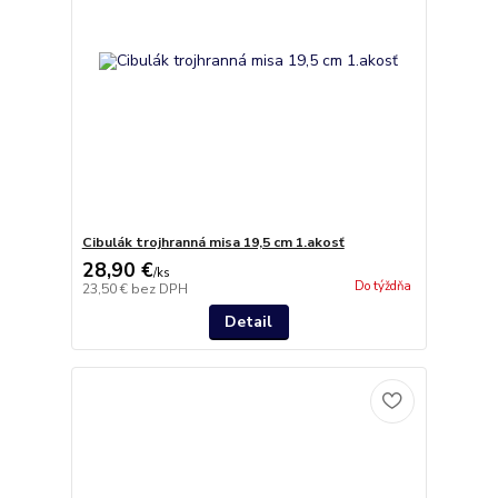
Cibulák trojhranná misa 19,5 cm 1.akosť
28,90 €
/
ks
Do týždňa
23,50 €
bez DPH
Detail