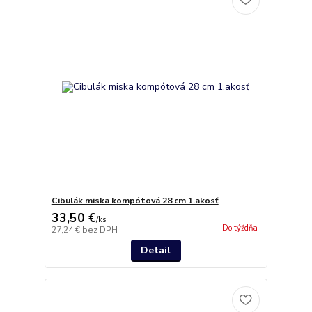
Cibulák miska kompótová 28 cm 1.akosť
33,50 €
/
ks
Do týždňa
27,24 €
bez DPH
Detail