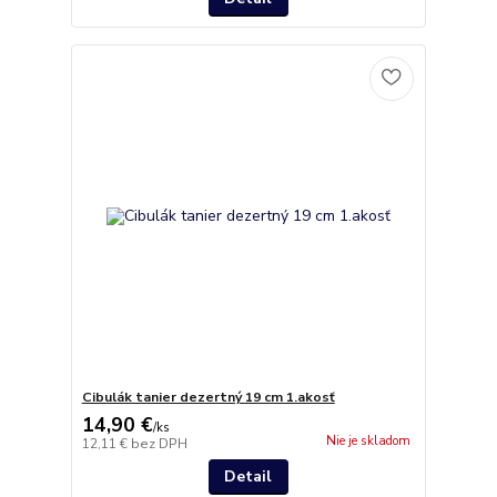
Cibulák tanier dezertný 19 cm 1.akosť
14,90 €
/
ks
Nie je skladom
12,11 €
bez DPH
Detail