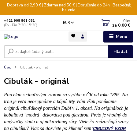
Doprava od 2,90 € | Zdarma nad 50 € | Doručenie do 24h | Bezpečné
balenie
0
ks
+421 908 861 051
EUR
za
0,00 €
(Po - Pia 7:30-15:30)
Menu
Hľadať
Úvod
Cibulák - originál
Cibulák - originál
Porcelán s cibuľovým vzorom sa vyrába v ČR od roku 1885. Na
trhu je veľa neoriginálov a kópií. My Vám však ponúkame
originál cibuľákový porcelán Dubí v 1. akosti. Na origináloch je
kobaltová "modrá" dekorácia pod glazúrou. Preto je vhodný do
umývačky riadu a aj mikrovlnnej rúry.
Viete čo znázorňujú vzory
na cibuláku? Viac sa dozviete po kliknutí sem:
CIBUĽOVÝ VZOR
.