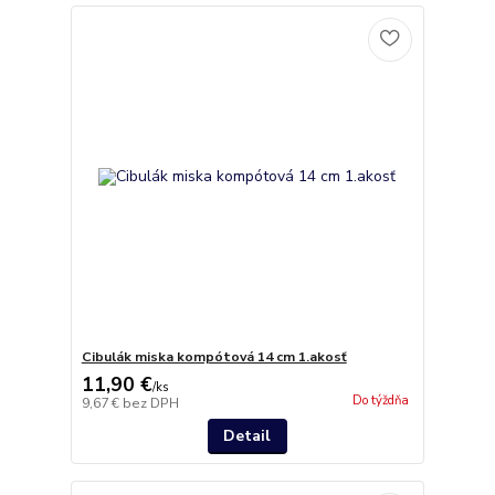
Cibulák miska kompótová 14 cm 1.akosť
11,90 €
/
ks
Do týždňa
9,67 €
bez DPH
Detail