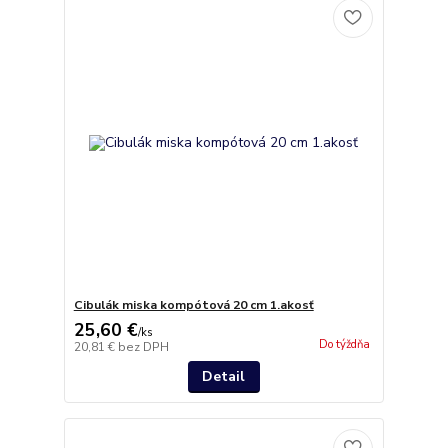
Cibulák miska kompótová 20 cm 1.akosť
25,60 €
/
ks
Do týždňa
20,81 €
bez DPH
Detail