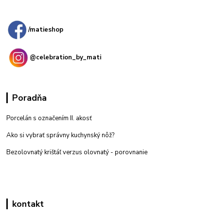
Kamenná
predajňa: Priemyselná 2, 949 01 Nitra
/matieshop
@celebration_by_mati
Poradňa
Porcelán s označením II. akosť
Ako si vybrať správny kuchynský nôž?
Bezolovnatý krištáľ verzus olovnatý -
porovnanie
kontakt