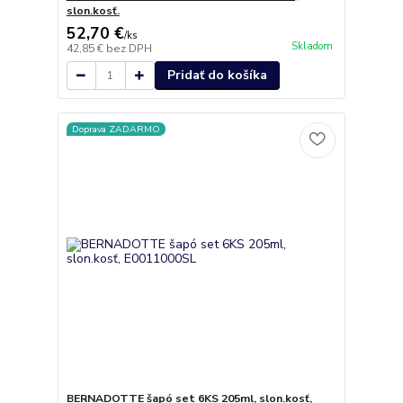
slon.kosť.
52,70 €
/
ks
Skladom
42,85 €
bez DPH
Pridať do košíka
Doprava ZADARMO
BERNADOTTE šapó set 6KS 205ml, slon.kosť,