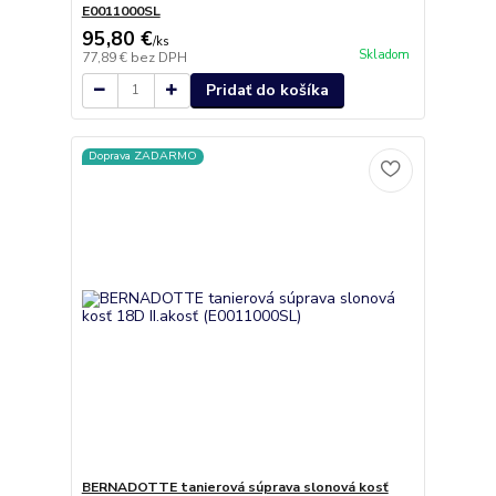
E0011000SL
95,80 €
/
ks
Skladom
77,89 €
bez DPH
Pridať do košíka
Doprava ZADARMO
BERNADOTTE tanierová súprava slonová kosť