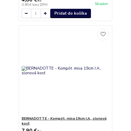
/
ks
Skladom
3,90 €
bez DPH
Pridať do košíka
BERNADOTTE - Kompót. misa 19cm I.A., slonová
kosť
7,90 €