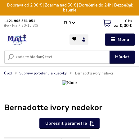
Doprava od 2,90 € | Zdarma nad 50 € | Doručenie do 24h | Bezpečné
balenie
0
ks
+421 908 861 051
EUR
za
0,00 €
(Po - Pia 7:30-15:30)
Menu
Hľadať
Úvod
Súpravy porcelánu a kusovky
Bernadotte ivory nedekor
Bernadotte ivory nedekor
Upresniť parametre