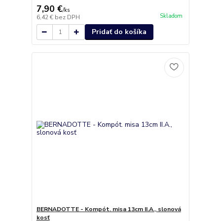
7,90 €
/
ks
Skladom
6,42 €
bez DPH
Pridať do košíka
BERNADOTTE - Kompót. misa 13cm II.A., slonová
kosť