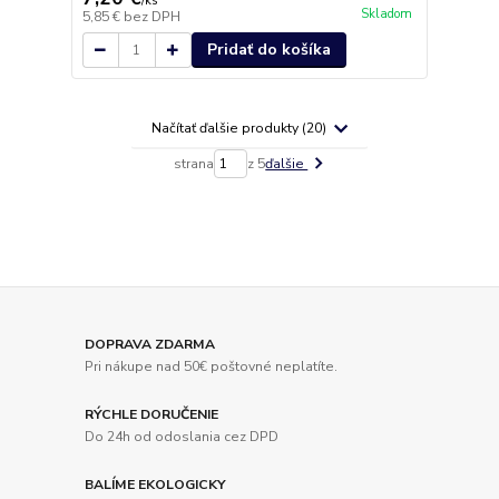
/
ks
Skladom
5,85 €
bez DPH
Pridať do košíka
Načítať ďalšie produkty (20)
strana
z 5
ďalšie
DOPRAVA ZDARMA
Pri nákupe nad 50€ poštovné neplatíte.
RÝCHLE DORUČENIE
Do 24h od odoslania cez DPD
BALÍME EKOLOGICKY