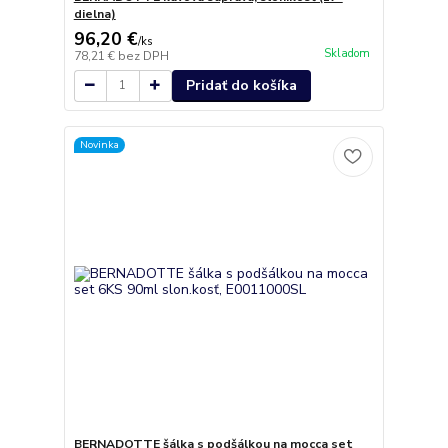
dielna)
96,20 €
/
ks
Skladom
78,21 €
bez DPH
Pridať do košíka
Novinka
BERNADOTTE šálka s podšálkou na mocca set