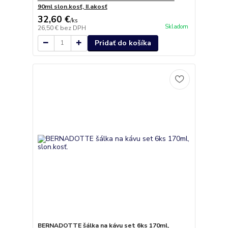
90ml slon.kosť, II.akosť
32,60 €
/
ks
Skladom
26,50 €
bez DPH
Pridať do košíka
BERNADOTTE šálka na kávu set 6ks 170ml,