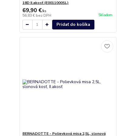
18D II.akosť (E0011000SL)
69,90 €
/
ks
Skladom
56,83 €
bez DPH
Pridať do košíka
BERNADOTTE - Polievková misa 2,5L, slonová