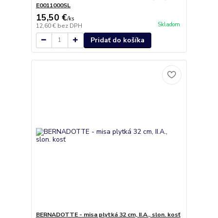
E0011000SL
15,50 €
/
ks
Skladom
12,60 €
bez DPH
Pridať do košíka
BERNADOTTE - misa plytká 32 cm, II.A., slon. kosť