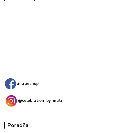
Kamenná
predajňa: Priemyselná 2, 949 01 Nitra
/matieshop
@celebration_by_mati
Poradňa