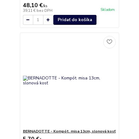
48,10 €
/
ks
Skladom
39,11 €
bez DPH
Pridať do košíka
BERNADOTTE - Kompót. misa 13cm, slonová kosť
5,70 €