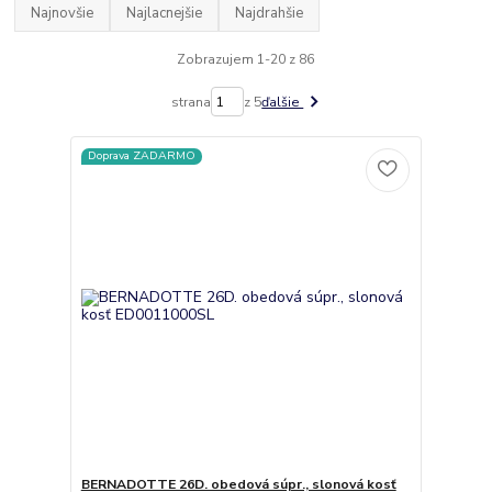
Najnovšie
Najlacnejšie
Najdrahšie
Zobrazujem 1-20 z 86
strana
z 5
ďalšie
Doprava ZADARMO
BERNADOTTE 26D. obedová súpr., slonová kosť