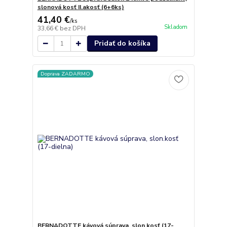
slonová kosť II.akosť (6+6ks)
41,40 €
/
ks
Skladom
33,66 €
bez DPH
Pridať do košíka
Doprava ZADARMO
BERNADOTTE kávová súprava, slon.kosť (17-