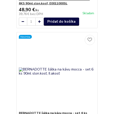
6KS 90ml slon.kosť, E0011000SL
48,90 €
/
ks
Skladom
39,76 €
bez DPH
Pridať do košíka
Novinka
BERNADOTTE šálka na kávu mocca - set 6 ks