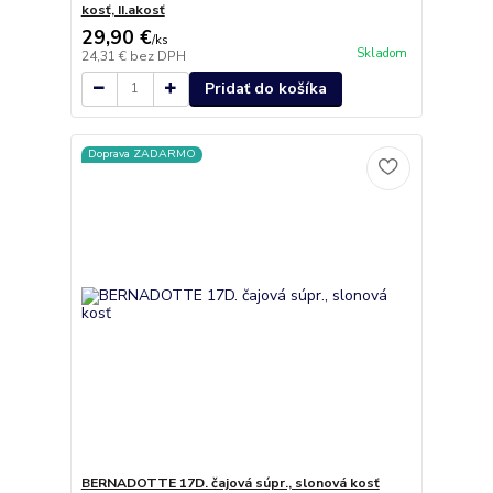
kosť, II.akosť
29,90 €
/
ks
Skladom
24,31 €
bez DPH
Pridať do košíka
Doprava ZADARMO
BERNADOTTE 17D. čajová súpr., slonová kosť