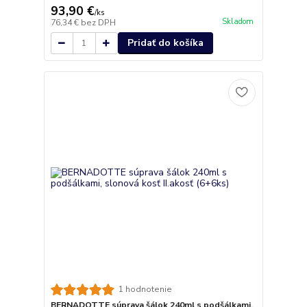
93,90 €
/
ks
Skladom
76,34 €
bez DPH
Pridať do košíka
1 hodnotenie
BERNADOTTE súprava šálok 240ml s podšálkami,