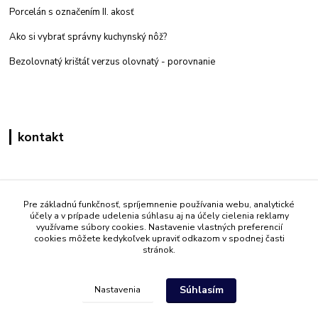
Porcelán s označením II. akosť
Ako si vybrať správny kuchynský nôž?
Bezolovnatý krištáľ verzus olovnatý -
porovnanie
kontakt
Zákaznícka podpora eshop mati
+421 908 861 051
Pre základnú funkčnosť, spríjemnenie používania webu, analytické
účely a v prípade udelenia súhlasu aj na účely cielenia reklamy
(Po - Pia 7:30-15:30)
využívame súbory cookies. Nastavenie vlastných preferencií
cookies môžete kedykoľvek upraviť odkazom v spodnej časti
info@mati.sk
stránok.
Súhlasím
Nastavenia