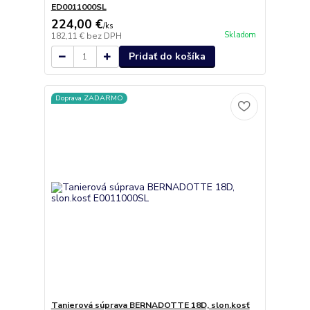
ED0011000SL
224,00 €
/
ks
Skladom
182,11 €
bez DPH
Pridať do košíka
Doprava ZADARMO
Tanierová súprava BERNADOTTE 18D, slon.kosť