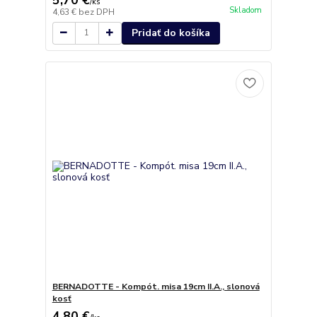
/
ks
Skladom
4,63 €
bez DPH
Pridať do košíka
BERNADOTTE - Kompót. misa 19cm II.A., slonová
kosť
4,80 €