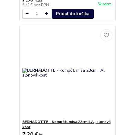
/
ks
Skladom
6,42 €
bez DPH
Pridať do košíka
BERNADOTTE - Kompót. misa 23cm II.A., slonová
kosť
7,20 €