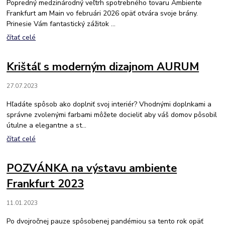
Popredný medzinárodný veľtrh spotrebného tovaru Ambiente
Frankfurt am Main vo februári 2026 opäť otvára svoje brány.
Prinesie Vám fantastický zážitok ...
čítať celé
Krištáľ s moderným dizajnom AURUM
27.07.2023
Hľadáte spôsob ako doplniť svoj interiér? Vhodnými doplnkami a
správne zvolenými farbami môžete docieliť aby váš domov pôsobil
útulne a elegantne a st...
čítať celé
POZVÁNKA na výstavu ambiente
Frankfurt 2023
11.01.2023
Po dvojročnej pauze spôsobenej pandémiou sa tento rok opäť