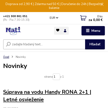
Doprava od 2,90 € | Zdarma nad 50 € | Doručenie do 24h | Bezpečné
balenie
0
ks
+421 908 861 051
EUR
za
0,00 €
(Po - Pia 7:30-15:30)
Menu
Hľadať
Úvod
Novinky
Novinky
strana
z 1
Súprava na vodu Handy RONA 2+1 |
Letné osvieženie