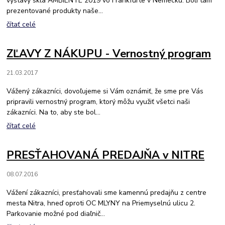
výstavy skla AMBIENTE 2019 vo Frankfurte v Nemecku. Boli tam
prezentované produkty naše...
čítať celé
ZĽAVY Z NÁKUPU - Vernostný program
21.03.2017
Vážený zákazníci, dovoľujeme si Vám oznámiť, že sme pre Vás
pripravili vernostný program, ktorý môžu využiť všetci naši
zákazníci. Na to, aby ste bol...
čítať celé
PRESŤAHOVANÁ PREDAJŇA v NITRE
08.07.2016
Vážení zákazníci, presťahovali sme kamennú predajňu z centre
mesta Nitra, hneď oproti OC MLYNY na Priemyselnú ulicu 2.
Parkovanie možné pod diaľnič...