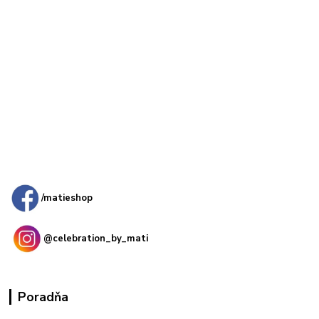
Kamenná
predajňa: Priemyselná 2, 949 01 Nitra
/matieshop
@celebration_by_mati
Poradňa