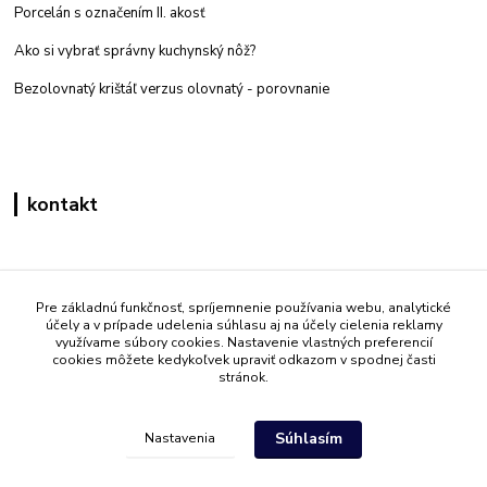
Porcelán s označením II. akosť
Ako si vybrať správny kuchynský nôž?
Bezolovnatý krištáľ verzus olovnatý -
porovnanie
kontakt
Zákaznícka podpora eshop mati
+421 908 861 051
Pre základnú funkčnosť, spríjemnenie používania webu, analytické
účely a v prípade udelenia súhlasu aj na účely cielenia reklamy
(Po - Pia 7:30-15:30)
využívame súbory cookies. Nastavenie vlastných preferencií
cookies môžete kedykoľvek upraviť odkazom v spodnej časti
info@mati.sk
stránok.
Súhlasím
Nastavenia