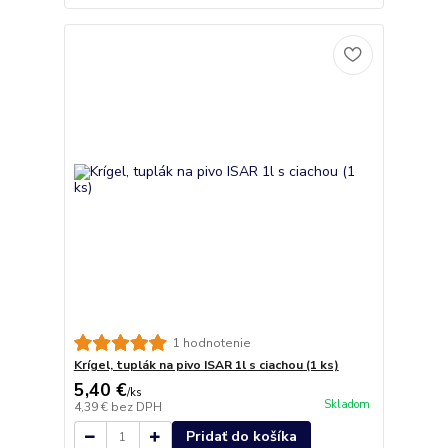
1 hodnotenie
Krígel, tuplák na pivo ISAR 1l s ciachou (1 ks)
5,40 €
/
ks
Skladom
4,39 €
bez DPH
Pridať do košíka