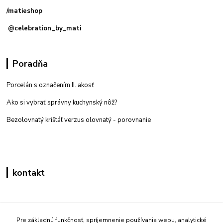
/matieshop
@celebration_by_mati
Poradňa
Porcelán s označením II. akosť
Ako si vybrať správny kuchynský nôž?
Bezolovnatý krištáľ verzus olovnatý -
porovnanie
kontakt
Zákaznícka podpora eshop mati
+421 908 861 051
Pre základnú funkčnosť, spríjemnenie používania webu, analytické