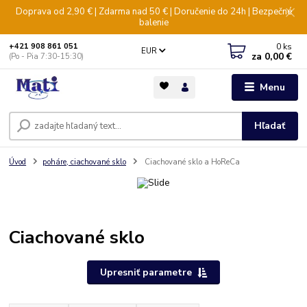
Doprava od 2,90 € | Zdarma nad 50 € | Doručenie do 24h | Bezpečné
balenie
0
ks
+421 908 861 051
EUR
za
0,00 €
(Po - Pia 7:30-15:30)
Menu
Hľadať
Úvod
poháre, ciachované sklo
Ciachované sklo a HoReCa
Ciachované sklo
Upresniť parametre