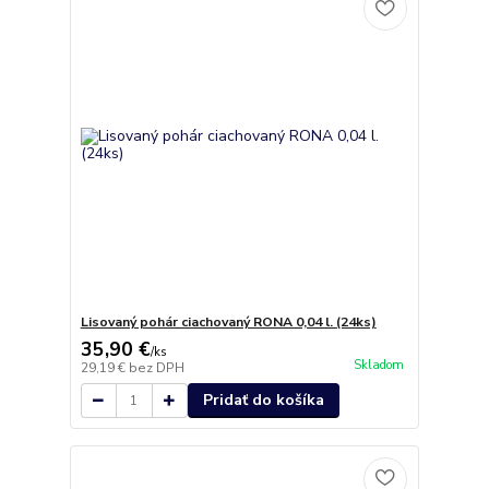
Lisovaný pohár ciachovaný RONA 0,04 l. (24ks)
35,90 €
/
ks
Skladom
29,19 €
bez DPH
Pridať do košíka