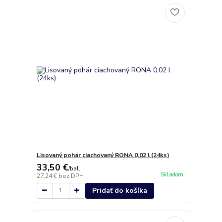
Lisovaný pohár ciachovaný RONA 0,02 l (24ks)
33,50 €
/
bal.
Skladom
27,24 €
bez DPH
Pridať do košíka