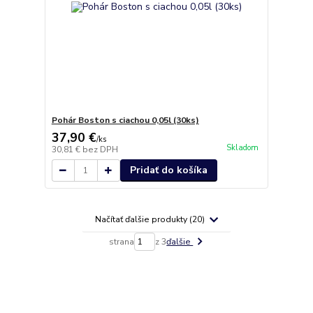
Pohár Boston s ciachou 0,05l (30ks)
37,90 €
/
ks
Skladom
30,81 €
bez DPH
Pridať do košíka
Načítať ďalšie produkty (20)
strana
z 3
ďalšie