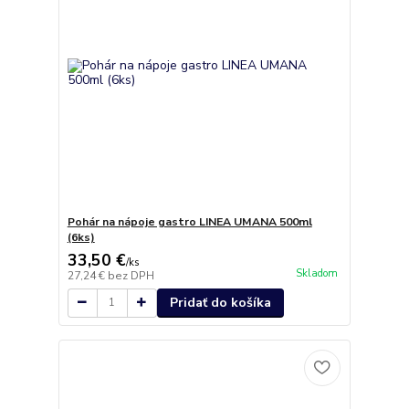
Pohár na nápoje gastro LINEA UMANA 500ml
(6ks)
33,50 €
/
ks
Skladom
27,24 €
bez DPH
Pridať do košíka