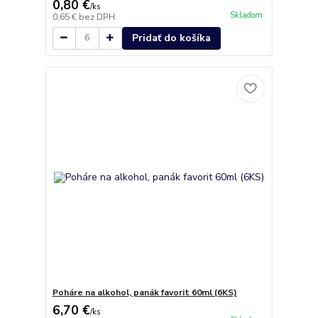
0,80 €
/
ks
Skladom
0,65 €
bez DPH
Pridať do košíka
Poháre na alkohol, panák favorit 60ml (6KS)
6,70 €
/
ks