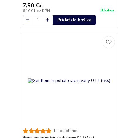
7,50 €
/
ks
Skladom
6,10 €
bez DPH
Pridať do košíka
1 hodnotenie
Gentleman pohár ciachovaný 0,1 l (6ks)