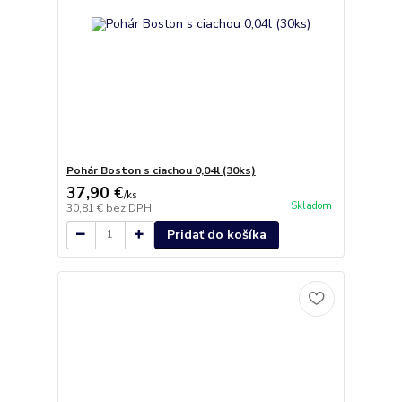
Pohár Boston s ciachou 0,04l (30ks)
37,90 €
/
ks
Skladom
30,81 €
bez DPH
Pridať do košíka