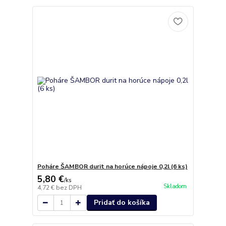
Poháre ŠAMBOR durit na horúce nápoje 0,2l (6 ks)
5,80 €
/
ks
Skladom
4,72 €
bez DPH
Pridať do košíka