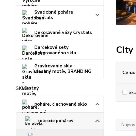
Svadobné poháre
Crystals
Dekorované vázy Crystals
City
Darčekové sety
dekorovaného skla
Gravírovanie skla -
vlastný motív, BRANDING
Cena:
SKLO
Skl
poháre, ciachované sklo
kolekcie pohárov
Najnov