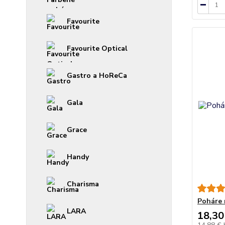
Favourite
Favourite Optical
Gastro a HoReCa
Gala
Grace
Handy
Charisma
Poháre 
LARA
18,30