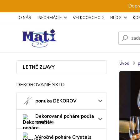
Dopra
O NÁS
INFORMÁCIE
VEĽKOOBCHOD
BLOG
KO
Úvod
p
LETNÉ ZĽAVY
DEKOROVANÉ SKLO
ponuka DEKOROV
Dekorované poháre podľa
použitia
Výročné poháre Crystals