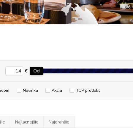
€
Od
adom
Novinka
Akcia
TOP produkt
šie
Najlacnejšie
Najdrahšie