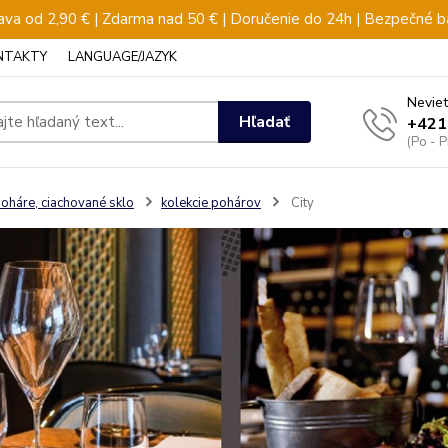
va od 2,90 € | Zdarma nad 50 € | Doručenie do 24h | Bezpečné b
NTAKTY
LANGUAGE/JAZYK
Neviet
Hľadať
+421
(Po - 
oháre, ciachované sklo
kolekcie pohárov
City