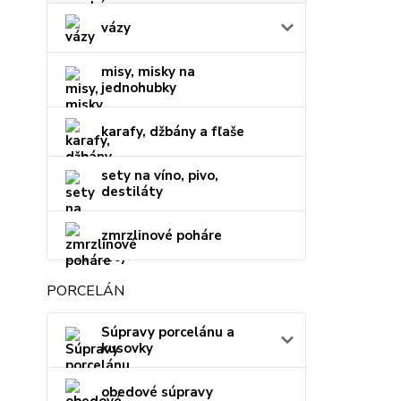
vázy
misy, misky na
jednohubky
karafy, džbány a fľaše
sety na víno, pivo,
destiláty
zmrzlinové poháre
PORCELÁN
Súpravy porcelánu a
kusovky
obedové súpravy