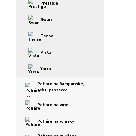
Prestige
Swan
Tense
Vista
Yarra
Poháre na šampanské,
sekt, prosecco
Poháre na víno
Poháre na whisky