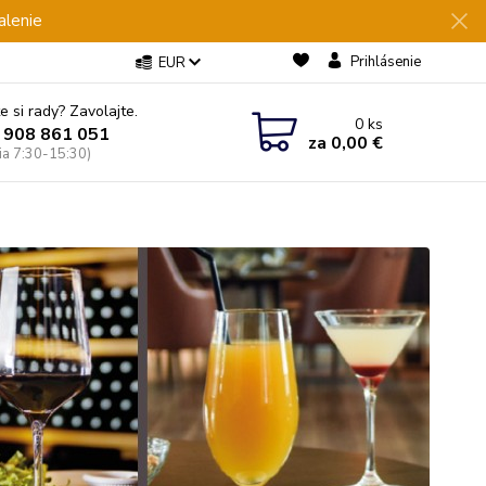
alenie
Prihlásenie
EUR
e si rady? Zavolajte.
0
ks
 908 861 051
za
0,00 €
Pia 7:30-15:30)