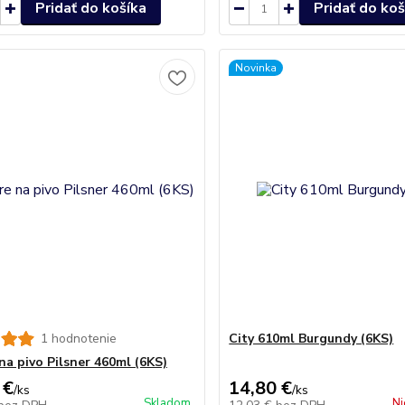
Pridať do košíka
Pridať do koš
Novinka
1 hodnotenie
City 610ml Burgundy (6KS)
na pivo Pilsner 460ml (6KS)
 €
14,80 €
/
ks
/
ks
Skladom
Ni