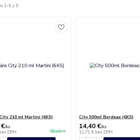
m 1-5 z 5
City 210 ml Martini (6KS)
City 500ml Bordeax (6KS)
 €
14,40 €
/
ks
/
ks
Skladom
bez DPH
11,71 €
bez DPH