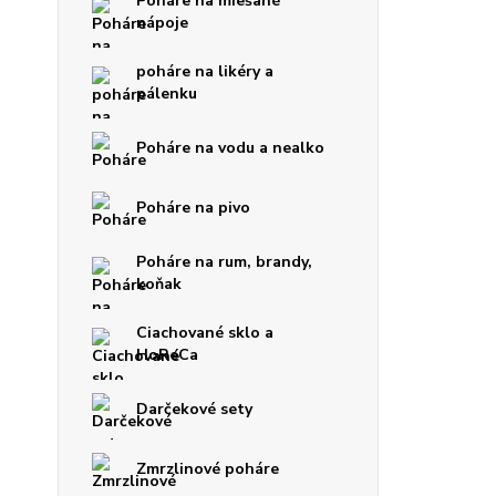
Poháre na miešané
nápoje
poháre na likéry a
pálenku
Poháre na vodu a nealko
Poháre na pivo
Poháre na rum, brandy,
koňak
Ciachované sklo a
HoReCa
Darčekové sety
Zmrzlinové poháre