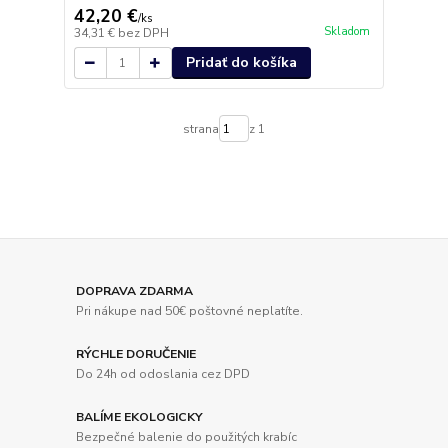
42,20 €
/
ks
Skladom
34,31 €
bez DPH
Pridať do košíka
strana
z 1
DOPRAVA ZDARMA
Pri nákupe nad 50€ poštovné neplatíte.
RÝCHLE DORUČENIE
Do 24h od odoslania cez DPD
BALÍME EKOLOGICKY
Bezpečné balenie do použitých krabíc