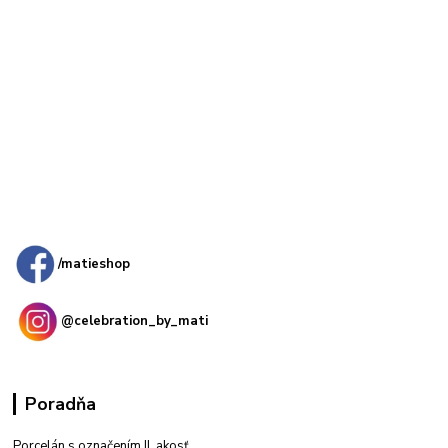
Kamenná
predajňa: Priemyselná 2, 949 01 Nitra
/matieshop
@celebration_by_mati
Poradňa
Porcelán s označením II. akosť