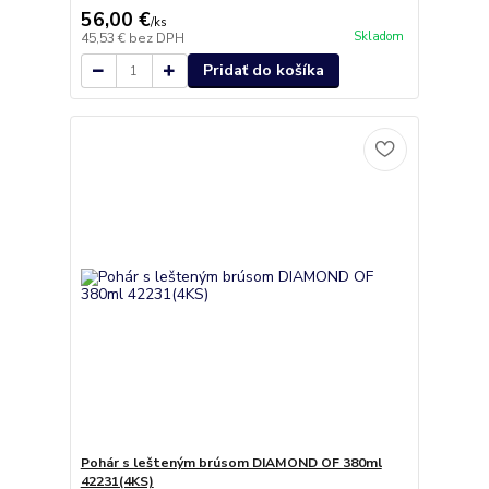
56,00 €
/
ks
Skladom
45,53 €
bez DPH
Pridať do košíka
Pohár s lešteným brúsom DIAMOND OF 380ml
42231(4KS)