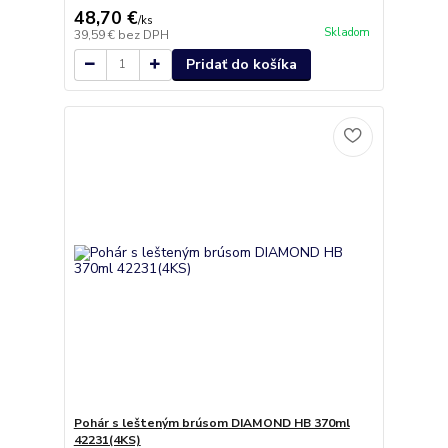
48,70 €
/
ks
Skladom
39,59 €
bez DPH
Pridať do košíka
Pohár s lešteným brúsom DIAMOND HB 370ml
42231(4KS)