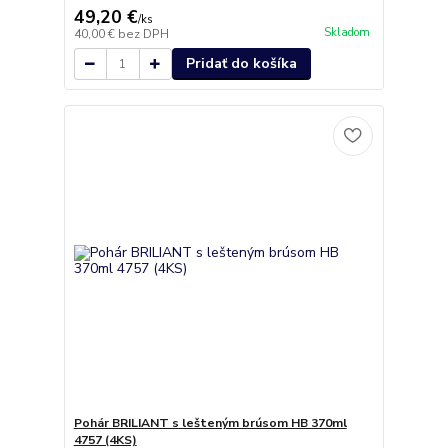
49,20 €
/
ks
Skladom
40,00 €
bez DPH
Pridať do košíka
Pohár BRILIANT s lešteným brúsom HB 370ml
4757 (4KS)