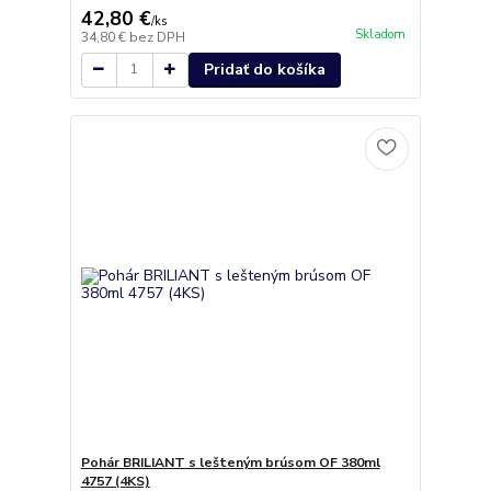
42,80 €
/
ks
Skladom
34,80 €
bez DPH
Pridať do košíka
Pohár BRILIANT s lešteným brúsom OF 380ml
4757 (4KS)