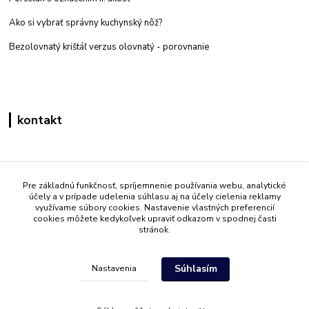
Ako si vybrať správny kuchynský nôž?
Bezolovnatý krištáľ verzus olovnatý -
porovnanie
kontakt
Zákaznícka podpora eshop mati
+421 908 861 051
Pre základnú funkčnosť, spríjemnenie používania webu, analytické
účely a v prípade udelenia súhlasu aj na účely cielenia reklamy
(Po - Pia 7:30-15:30)
využívame súbory cookies. Nastavenie vlastných preferencií
cookies môžete kedykoľvek upraviť odkazom v spodnej časti
info@mati.sk
stránok.
Súhlasím
Nastavenia