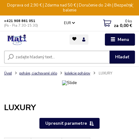
Doprava od 2,90 € | Zdarma nad 50 € | Doručenie do 24h | Bezpečné
balenie
0
ks
+421 908 861 051
EUR
za
0,00 €
(Po - Pia 7:30-15:30)
Menu
Hľadať
Úvod
poháre, ciachované sklo
kolekcie pohárov
LUXURY
LUXURY
Upresniť parametre