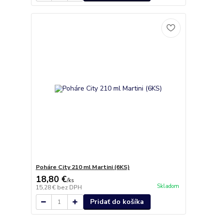
Poháre City 210 ml Martini (6KS)
18,80 €
/
ks
Skladom
15,28 €
bez DPH
Pridať do košíka