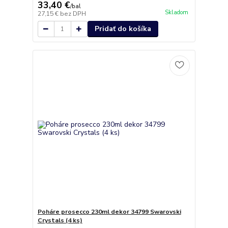
33,40 €
/
bal
Skladom
27,15 €
bez DPH
Pridať do košíka
Poháre prosecco 230ml dekor 34799 Swarovski
Crystals (4 ks)