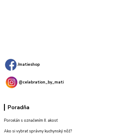
Kamenná
predajňa: Priemyselná 2, 949 01 Nitra
/matieshop
@celebration_by_mati
Poradňa
Porcelán s označením II. akosť
Ako si vybrať správny kuchynský nôž?