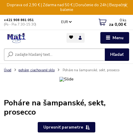
Doprava od 2,90 € | Zdarma nad 50 € | Doručenie do 24h | Bezpečné
balenie
0
ks
+421 908 861 051
EUR
za
0,00 €
(Po - Pia 7:30-15:30)
Menu
Hľadať
Úvod
poháre, ciachované sklo
Poháre na šampanské, sekt, prosecco
Poháre na šampanské, sekt,
prosecco
Upresniť parametre