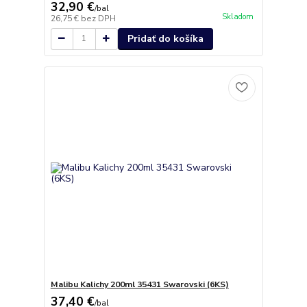
32,90 €
/
bal
Skladom
26,75 €
bez DPH
Pridať do košíka
Malibu Kalichy 200ml 35431 Swarovski (6KS)
37,40 €
/
bal