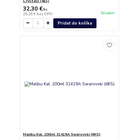
Crystals (4ks)
32,30 €
/
ks
Skladom
26,26 €
bez DPH
Pridať do košíka
Malibu Kal. 200ml 31419A Swarovski (6KS)