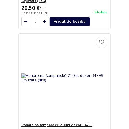
Crystals (2KS)
20,50 €
/
bal
Skladom
16,67 €
bez DPH
Pridať do košíka
Poháre na šampanské 210ml dekor 34799