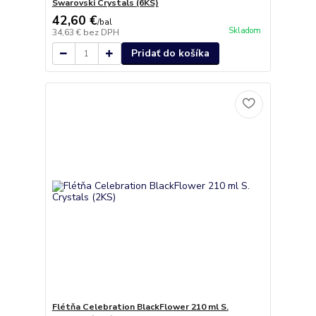
Swarovski Crystals (6KS)
42,60 €
/
bal
Skladom
34,63 €
bez DPH
Pridať do košíka
Flétňa Celebration BlackFlower 210 ml S.