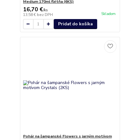
Medium 170ml flétňa (6KS)
16,70 €
/
ks
Skladom
13,58 €
bez DPH
Pridať do košíka
Pohár na šampanské Flowers s jarným motívom