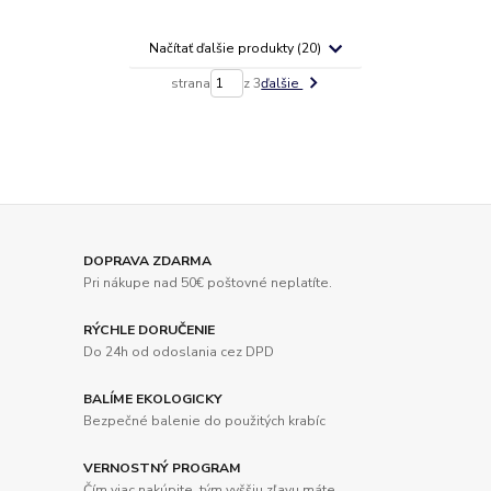
Načítať ďalšie produkty (20)
strana
z 3
ďalšie
DOPRAVA ZDARMA
Pri nákupe nad 50€ poštovné neplatíte.
RÝCHLE DORUČENIE
Do 24h od odoslania cez DPD
BALÍME EKOLOGICKY
Bezpečné balenie do použitých krabíc
VERNOSTNÝ PROGRAM
Čím viac nakúpite, tým vyššiu zľavu máte