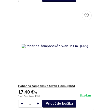
Pohár na šampanské Swan 190ml (6KS)
17,40 €
/
ks
Skladom
14,15 €
bez DPH
Pridať do košíka