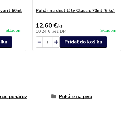
vorit 60ml
Pohár na destiláty Classic 70ml (6 ks)
12,60 €
/
ks
Skladom
Skladom
10,24 €
bez DPH
šíka
Pridať do košíka
kcie pohárov
Poháre na pivo