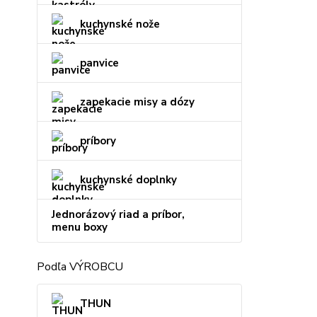
kuchynské nože
panvice
zapekacie misy a dózy
príbory
kuchynské doplnky
Jednorázový riad a príbor,
menu boxy
Podľa VÝROBCU
THUN