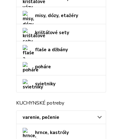
misy, dózy, etažéry
krištáľové sety
fľaše a džbány
poháre
svietniky
KUCHYNSKÉ potreby
varenie, pečenie
hrnce, kastróly