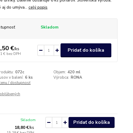
é drinky. Balenie obsahuje 6 ks pohárov. Slovenská výroba,
 aj do umýva...
celý popis
tupnosť
Skladom
,50 €
/
ks
Pridať do košíka
11 €
bez DPH
roduktu:
072c
Objem:
420 ml
usov v balení:
6 ks
Výrobca:
RONA
 cenu / dostupnosť
obľúbených
Skladom
Pridať do košíka
18,80 €
/
ks
15,28 €
bez DPH