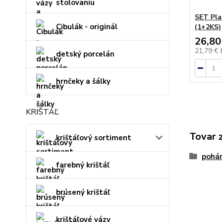
stolovaniu
SET Pla
Cibulák - originál
(1+2KS)
26,80
21,79 €
detský porcelán
hrnčeky a šálky
KRIŠTÁĽ
Tovar 
krištáľový sortiment
pohár
farebný krištáľ
brúsený krištáľ
krištáľové vázy