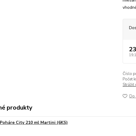
miešan
vhodné
Dos
23
19,
Číslo p
Počet k
Strážiť
Do 
é produkty
Poháre City 210 ml Martini (6KS)