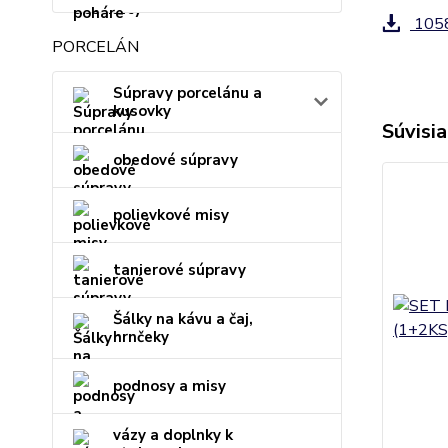
1058
PORCELÁN
Súpravy porcelánu a
kusovky
Súvisia
obedové súpravy
polievkové misy
tanierové súpravy
Šálky na kávu a čaj,
hrnčeky
podnosy a misy
vázy a doplnky k