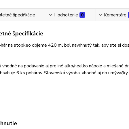
etné špecifikácie
Hodnotenie
0
Komentáre
tné špecifikácie
ohár na stopke
o objeme 420 ml bol navrhnutý tak, aby ste si dos
 vhodné na podávanie aj pre iné alko/nealko nápoje a miešané dri
bsahuje 6 ks pohárov. Slovenská výroba, vhodné aj do umývačky 
ahnutie