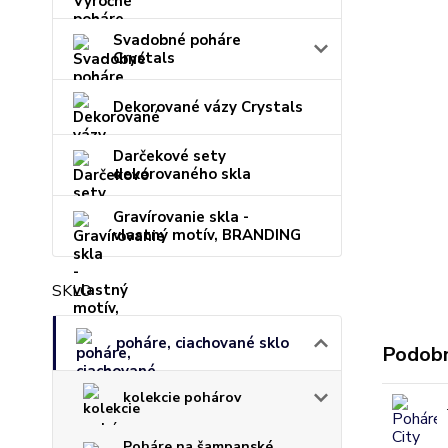
Svadobné poháre
Crystals
Dekorované vázy Crystals
Darčekové sety
dekorovaného skla
Gravírovanie skla -
vlastný motív, BRANDING
SKLO
poháre, ciachované sklo
Podobn
kolekcie pohárov
Poháre na šampanské,