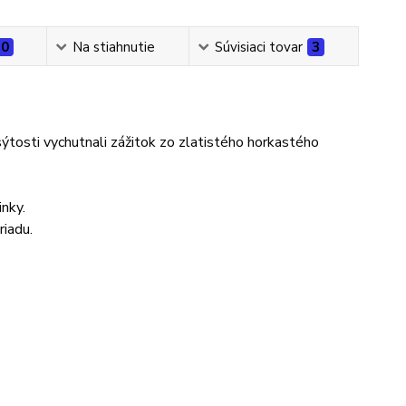
0
Na stiahnutie
Súvisiaci tovar
3
ýtosti vychutnali zážitok zo zlatistého horkastého
nky.
riadu.