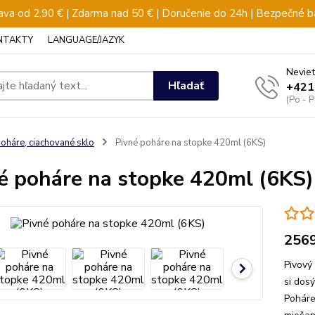
va od 2,90 € | Zdarma nad 50 € | Doručenie do 24h | Bezpečné b
NTAKTY
LANGUAGE/JAZYK
Neviet
Hľadať
+421
(Po - 
oháre, ciachované sklo
Pivné poháre na stopke 420ml (6KS)
é poháre na stopke 420ml (6KS)
256
Pivový
si dos
Poháre