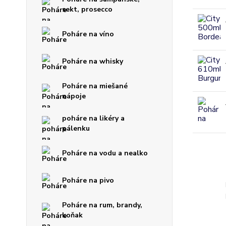
sekt, prosecco
Poháre na víno
Poháre na whisky
Poháre na miešané
nápoje
poháre na likéry a
pálenku
Poháre na vodu a nealko
Poháre na pivo
Poháre na rum, brandy,
koňak