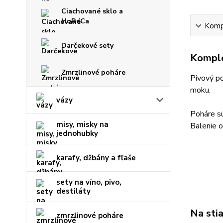
Ciachované sklo a
HoReCa
Kompl
Darčekové sety
Komple
Zmrzlinové poháre
Pivový p
moku.
vázy
Poháre sú
misy, misky na
Balenie o
jednohubky
karafy, džbány a fľaše
sety na víno, pivo,
destiláty
Na sti
zmrzlinové poháre