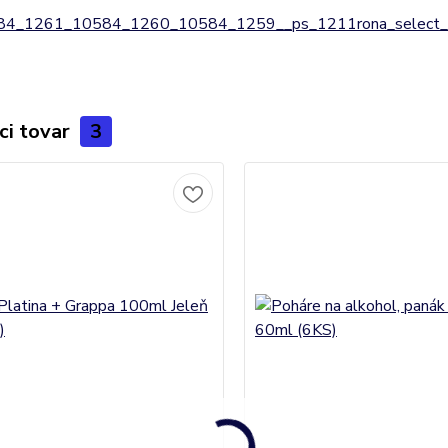
4_1261_10584_1260_10584_1259__ps_1211rona_select_l
ci tovar
3