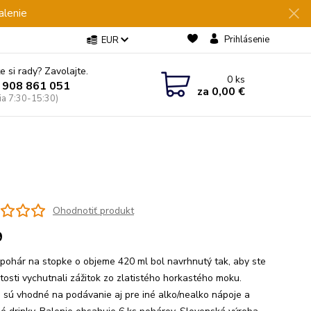
alenie
Prihlásenie
EUR
e si rady? Zavolajte.
0
ks
 908 861 051
za
0,00 €
Pia 7:30-15:30)
Ohodnotiť produkt
9
 pohár na stopke o objeme 420 ml bol navrhnutý tak, aby ste
ýtosti vychutnali zážitok zo zlatistého horkastého moku.
 sú vhodné na podávanie aj pre iné alko/nealko nápoje a