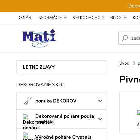
Dopra
O NÁS
INFORMÁCIE
VEĽKOOBCHOD
BLOG
KO
Úvod
p
LETNÉ ZĽAVY
Pivn
DEKOROVANÉ SKLO
ponuka DEKOROV
Dekorované poháre podľa
použitia
Výročné poháre Crystals