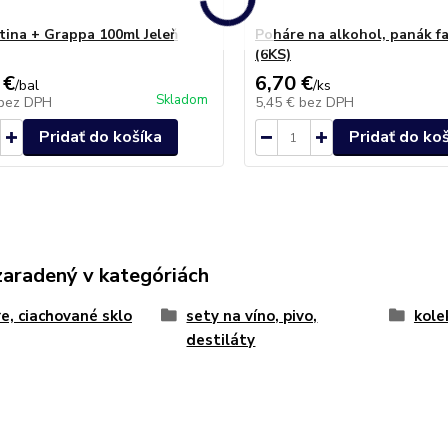
tina + Grappa 100ml Jeleň
Poháre na alkohol, panák fa
(6KS)
 €
6,70 €
/
bal
/
ks
Skladom
bez DPH
5,45 €
bez DPH
Pridať do košíka
Pridať do ko
zaradený v kategóriách
e, ciachované sklo
sety na víno, pivo,
kole
destiláty