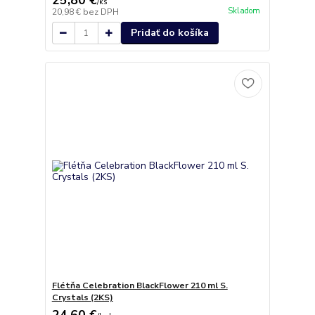
25,80 €
/
ks
Skladom
20,98 €
bez DPH
Pridať do košíka
Flétňa Celebration BlackFlower 210 ml S.
Crystals (2KS)
24,60 €