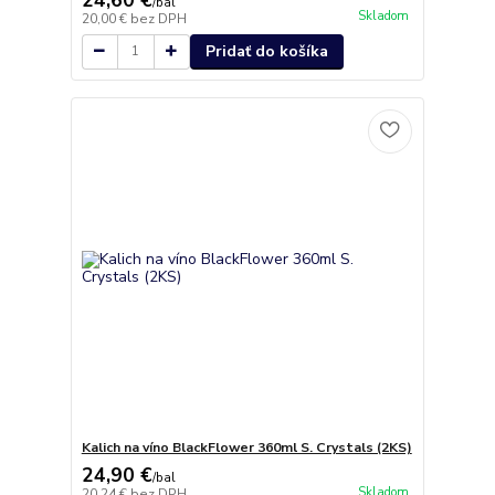
/
bal
Skladom
20,00 €
bez DPH
Pridať do košíka
Kalich na víno BlackFlower 360ml S. Crystals (2KS)
24,90 €
/
bal
Skladom
20,24 €
bez DPH