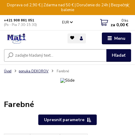
Doprava od 2,90 € | Zdarma nad 50 € | Doručenie do 24h | Bezpečné
balenie
0
ks
+421 908 861 051
EUR
za
0,00 €
(Po - Pia 7:30-15:30)
Menu
Hľadať
Úvod
ponuka DEKOROV
Farebné
Farebné
Upresniť parametre