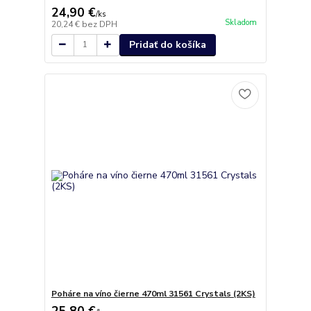
24,90 €
/
ks
Skladom
20,24 €
bez DPH
Pridať do košíka
Poháre na víno čierne 470ml 31561 Crystals (2KS)