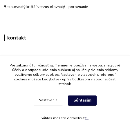
Bezolovnatý krištáľ verzus olovnatý -
porovnanie
kontakt
Zákaznícka podpora eshop mati
+421 908 861 051
Pre základnú funkčnosť, spríjemnenie používania webu, analytické
účely a v prípade udelenia súhlasu aj na účely cielenia reklamy
(Po - Pia 7:30-15:30)
využívame súbory cookies. Nastavenie vlastných preferencií
cookies môžete kedykoľvek upraviť odkazom v spodnej časti
info@mati.sk
stránok.
Súhlasím
Nastavenia
Súhlas môžete odmietnuť
tu
.
Vytvorené na
Eshop-rychlo.sk