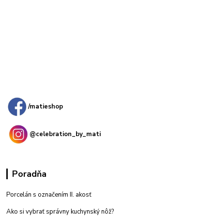
Kamenná
predajňa: Priemyselná 2, 949 01 Nitra
/matieshop
@celebration_by_mati
Poradňa
Porcelán s označením II. akosť
Ako si vybrať správny kuchynský nôž?