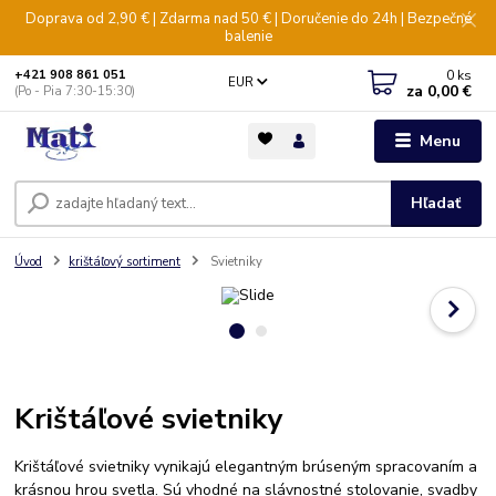
Doprava od 2,90 € | Zdarma nad 50 € | Doručenie do 24h | Bezpečné
balenie
0
ks
+421 908 861 051
EUR
za
0,00 €
(Po - Pia 7:30-15:30)
Menu
Hľadať
Úvod
krištáľový sortiment
Svietniky
Krištáľové svietniky
Krištáľové svietniky vynikajú elegantným brúseným spracovaním a
krásnou hrou svetla. Sú vhodné na slávnostné stolovanie, svadby