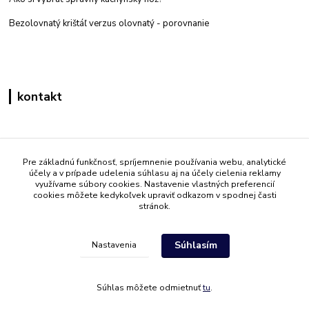
Bezolovnatý krištáľ verzus olovnatý -
porovnanie
kontakt
Zákaznícka podpora eshop mati
+421 908 861 051
Pre základnú funkčnosť, spríjemnenie používania webu, analytické
účely a v prípade udelenia súhlasu aj na účely cielenia reklamy
(Po - Pia 7:30-15:30)
využívame súbory cookies. Nastavenie vlastných preferencií
cookies môžete kedykoľvek upraviť odkazom v spodnej časti
info@mati.sk
stránok.
Súhlasím
Nastavenia
Súhlas môžete odmietnuť
tu
.
Vytvorené na
Eshop-rychlo.sk