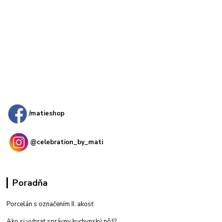
Kamenná
predajňa: Priemyselná 2, 949 01 Nitra
/matieshop
@celebration_by_mati
Poradňa
Porcelán s označením II. akosť
Ako si vybrať správny kuchynský nôž?