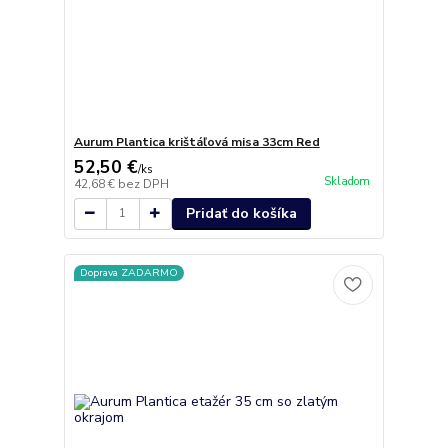
Aurum Plantica krištáľová misa 33cm Red
52,50 €
/
ks
Skladom
42,68 €
bez DPH
Pridať do košíka
Doprava ZADARMO