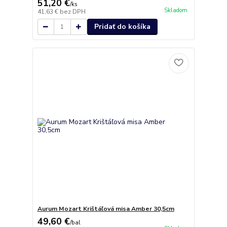
51,20 €
/
ks
Skladom
41,63 €
bez DPH
Pridať do košíka
Aurum Mozart Krištáľová misa Amber 30,5cm
49,60 €
/
bal