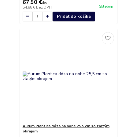
67,50 €
/
ks
Skladom
54,88 €
bez DPH
Pridať do košíka
Aurum Plantica dóza na nohe 25,5 cm so zlatým
okrajom