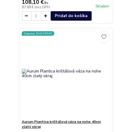
108,10 €
/
ks
Skladom
87,89 €
bez DPH
Pridať do košíka
Doprava ZADARMO
Aurum Plantica krištáľová váza na nohe 40cm
zlatý okraj