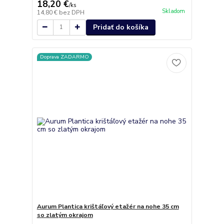
18,20 €
/
ks
Skladom
14,80 €
bez DPH
Pridať do košíka
Doprava ZADARMO
Aurum Plantica krištáľový etažér na nohe 35 cm
so zlatým okrajom