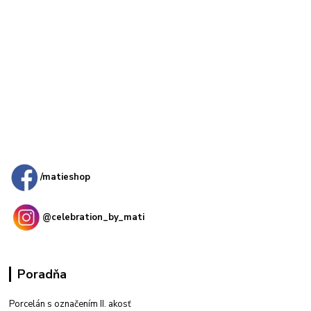
Kamenná
predajňa: Priemyselná 2, 949 01 Nitra
/matieshop
@celebration_by_mati
Poradňa
Porcelán s označením II. akosť