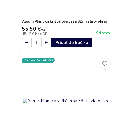
Aurum Plantica krištáľová váza 32cm zlatý okraj
55,50 €
/
ks
Skladom
45,12 €
bez DPH
Pridať do košíka
Doprava ZADARMO