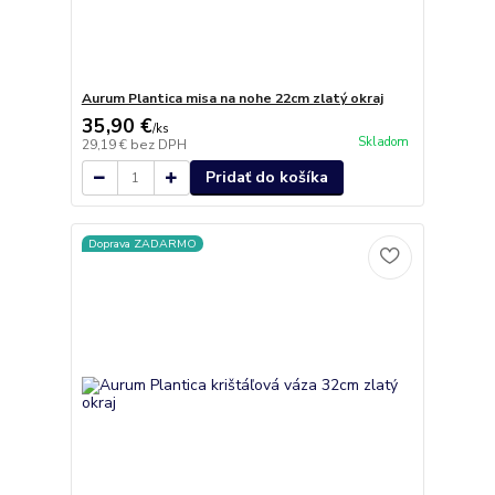
Aurum Plantica misa na nohe 22cm zlatý okraj
35,90 €
/
ks
Skladom
29,19 €
bez DPH
Pridať do košíka
Doprava ZADARMO