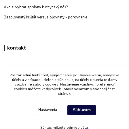
Ako si vybrať správny kuchynský nôž?
Bezolovnatý krištáľ verzus olovnatý -
porovnanie
kontakt
Zákaznícka podpora eshop mati
+421 908 861 051
Pre základnú funkčnosť, spríjemnenie používania webu, analytické
účely a v prípade udelenia súhlasu aj na účely cielenia reklamy
(Po - Pia 7:30-15:30)
využívame súbory cookies. Nastavenie vlastných preferencií
cookies môžete kedykoľvek upraviť odkazom v spodnej časti
info@mati.sk
stránok.
Súhlasím
Nastavenia
Súhlas môžete odmietnuť
tu
.