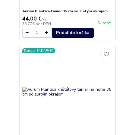
Aurum Plantica tanier 35 cm so zlatým okrajom
44,00 €
/
ks
Skladom
35,77 €
bez DPH
Pridať do košíka
Doprava ZADARMO