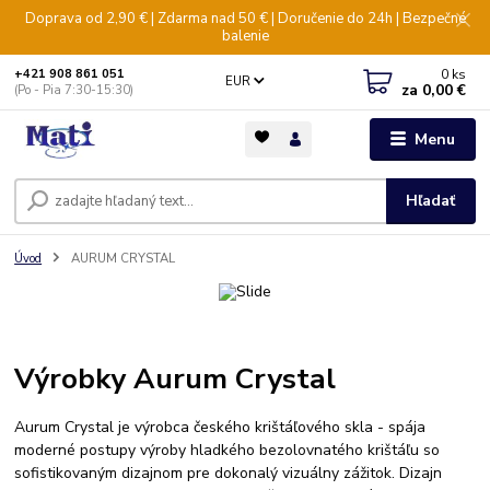
Doprava od 2,90 € | Zdarma nad 50 € | Doručenie do 24h | Bezpečné
balenie
0
ks
+421 908 861 051
EUR
za
0,00 €
(Po - Pia 7:30-15:30)
Menu
Hľadať
Úvod
AURUM CRYSTAL
Výrobky Aurum Crystal
Aurum Crystal je výrobca českého krištáľového skla - spája
moderné postupy výroby hladkého bezolovnatého krištáľu so
sofistikovaným dizajnom pre dokonalý vizuálny zážitok. Dizajn