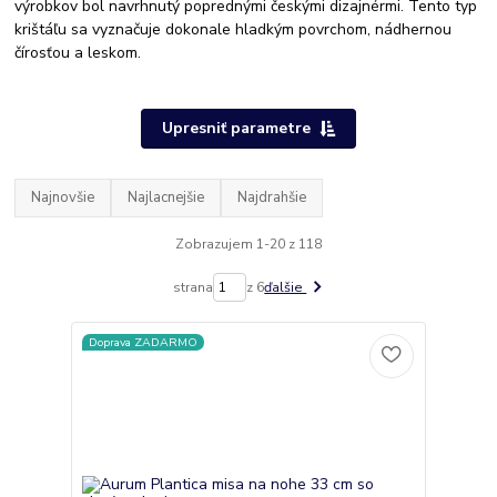
výrobkov bol navrhnutý poprednými českými dizajnérmi. Tento typ
krištáľu sa vyznačuje dokonale hladkým povrchom, nádhernou
čírosťou a leskom.
Upresniť parametre
Najnovšie
Najlacnejšie
Najdrahšie
Zobrazujem 1-20 z 118
strana
z 6
ďalšie
Doprava ZADARMO