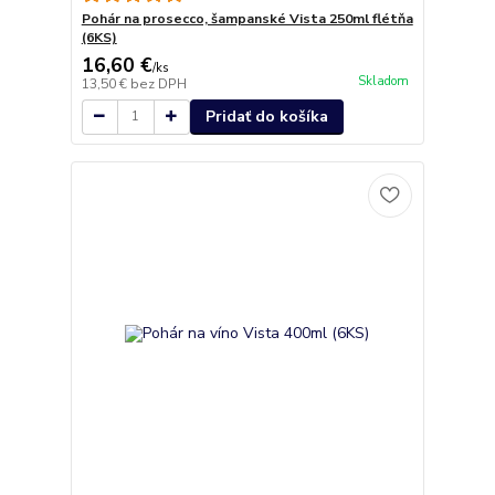
Pohár na prosecco, šampanské Vista 250ml flétňa
(6KS)
16,60 €
/
ks
Skladom
13,50 €
bez DPH
Pridať do košíka