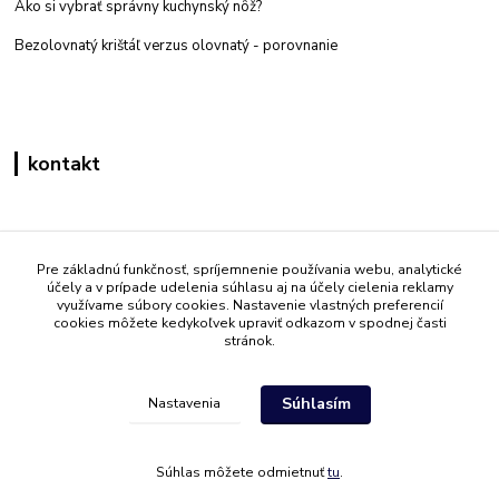
Ako si vybrať správny kuchynský nôž?
Bezolovnatý krištáľ verzus olovnatý -
porovnanie
kontakt
Zákaznícka podpora eshop mati
+421 908 861 051
Pre základnú funkčnosť, spríjemnenie používania webu, analytické
účely a v prípade udelenia súhlasu aj na účely cielenia reklamy
(Po - Pia 7:30-15:30)
využívame súbory cookies. Nastavenie vlastných preferencií
cookies môžete kedykoľvek upraviť odkazom v spodnej časti
info@mati.sk
stránok.
Súhlasím
Nastavenia
Súhlas môžete odmietnuť
tu
.
Vytvorené na
Eshop-rychlo.sk