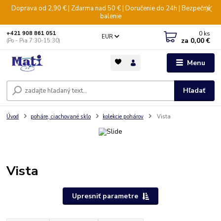
Doprava od 2,90 € | Zdarma nad 50 € | Doručenie do 24h | Bezpečné
balenie
0
ks
+421 908 861 051
EUR
za
0,00 €
(Po - Pia 7:30-15:30)
Menu
Hľadať
Úvod
poháre, ciachované sklo
kolekcie pohárov
Vista
Vista
Upresniť parametre