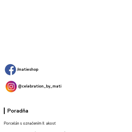
Kamenná
predajňa: Priemyselná 2, 949 01 Nitra
/matieshop
@celebration_by_mati
Poradňa
Porcelán s označením II. akosť