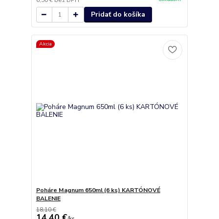
6,50 €
bez DPH
Pridať do košíka
Akcia
Poháre Magnum 650ml (6 ks) KARTÓNOVÉ
BALENIE
18,10 €
14,40 €
/
ks