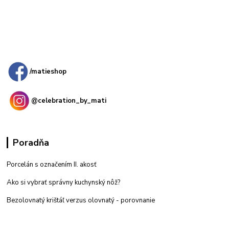
Kamenná
predajňa: Priemyselná 2, 949 01 Nitra
/matieshop
@celebration_by_mati
Poradňa
Porcelán s označením II. akosť
Ako si vybrať správny kuchynský nôž?
Bezolovnatý krištáľ verzus olovnatý -
porovnanie