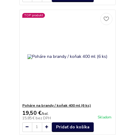
TOP produkt
Poháre na brandy / koňak 400 ml (6 ks)
19,50 €
/
bal.
Skladom
15,85 €
bez DPH
Pridať do košíka