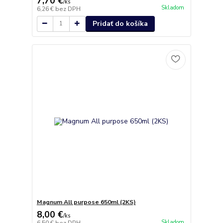
7,70 €
/
ks
Skladom
6,26 €
bez DPH
Pridať do košíka
Magnum All purpose 650ml (2KS)
8,00 €
/
ks
Skladom