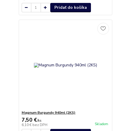
Pridať do košíka
Magnum Burgundy 940ml (2KS)
7,50 €
/
ks
Skladom
6,10 €
bez DPH