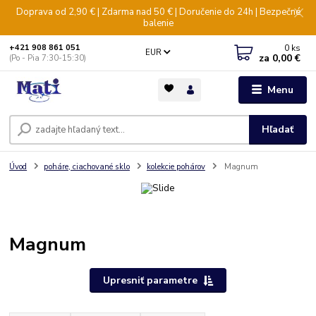
Doprava od 2,90 € | Zdarma nad 50 € | Doručenie do 24h | Bezpečné
balenie
0
ks
+421 908 861 051
EUR
za
0,00 €
(Po - Pia 7:30-15:30)
Menu
Hľadať
Úvod
poháre, ciachované sklo
kolekcie pohárov
Magnum
Magnum
Upresniť parametre