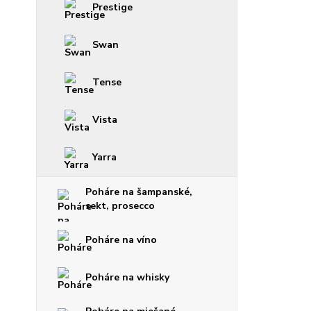
Prestige
Swan
Tense
Vista
Yarra
Poháre na šampanské,
sekt, prosecco
Poháre na víno
Poháre na whisky