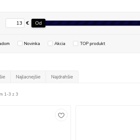
€
Od
adom
Novinka
Akcia
TOP produkt
šie
Najlacnejšie
Najdrahšie
m 1-3 z 3