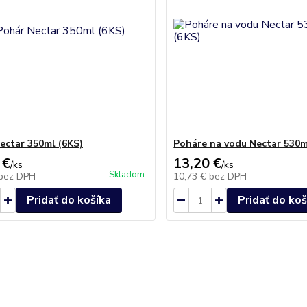
ectar 350ml (6KS)
Poháre na vodu Nectar 530m
 €
13,20 €
/
ks
/
ks
Skladom
bez DPH
10,73 €
bez DPH
Pridať do košíka
Pridať do koš