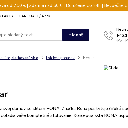
va od 2,90 € | Zdarma nad 50 € | Doručenie do 24h | Bezpečné b
NTAKTY
LANGUAGE/JAZYK
Neviet
Hľadať
+421
(Po - 
oháre, ciachované sklo
kolekcie pohárov
Nectar
ar
 si svoj domov so sklom RONA. Značka Rona poskytuje široké sp
 doladia vaše kompletné stolovanie. Koncepcia skla RONA uspok