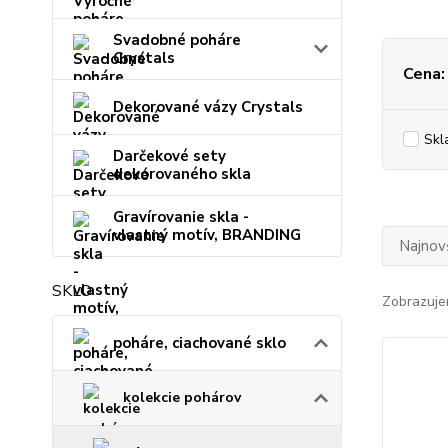
Svadobné poháre
Crystals
Cena:
Dekorované vázy Crystals
Skl
Darčekové sety
dekorovaného skla
Gravírovanie skla -
vlastný motív, BRANDING
Najnov
SKLO
Zobrazuje
poháre, ciachované sklo
kolekcie pohárov