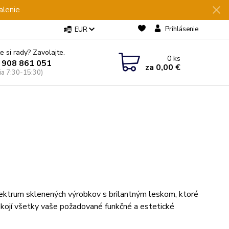
alenie
Prihlásenie
EUR
e si rady? Zavolajte.
0
ks
 908 861 051
za
0,00 €
Pia 7:30-15:30)
ektrum sklenených výrobkov s brilantným leskom, ktoré
ojí všetky vaše požadované funkčné a estetické