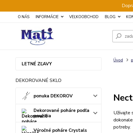
Dopra
O NÁS
INFORMÁCIE
VEĽKOOBCHOD
BLOG
KO
Úvod
p
LETNÉ ZĽAVY
DEKOROVANÉ SKLO
Nect
ponuka DEKOROV
Dekorované poháre podľa
Užívajte
použitia
dokonale
potreby.
Výročné poháre Crystals