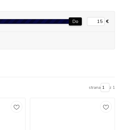
Do
€
strana
z 1