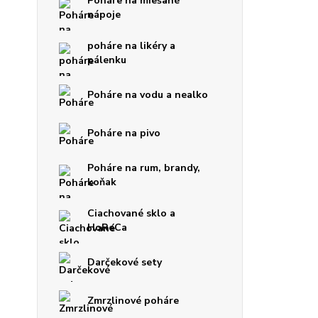
Poháre na miešané
nápoje
poháre na likéry a
pálenku
Poháre na vodu a nealko
Poháre na pivo
Poháre na rum, brandy,
koňak
Ciachované sklo a
HoReCa
Darčekové sety
Zmrzlinové poháre