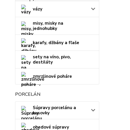
vázy
misy, misky na
jednohubky
karafy, džbány a fľaše
sety na víno, pivo,
destiláty
zmrzlinové poháre
PORCELÁN
Súpravy porcelánu a
kusovky
obedové súpravy