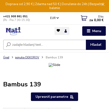
Doprava od 2,90 € | Zdarma nad 50 € | Doručenie do 24h | Bezpečné
balenie
0
ks
+421 908 861 051
EUR
za
0,00 €
(Po - Pia 7:30-15:30)
Menu
Hľadať
Úvod
ponuka DEKOROV
Bambus 139
Bambus 139
Upresniť parametre