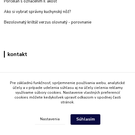
Porcelán s označením II. akosť
Ako si vybrať správny kuchynský nôž?
Bezolovnatý krištáľ verzus olovnatý -
porovnanie
kontakt
Zákaznícka podpora eshop mati
+421 908 861 051
Pre základnú funkčnosť, spríjemnenie používania webu, analytické
účely a v prípade udelenia súhlasu aj na účely cielenia reklamy
(Po - Pia 7:30-15:30)
využívame súbory cookies. Nastavenie vlastných preferencií
cookies môžete kedykoľvek upraviť odkazom v spodnej časti
info@mati.sk
stránok.
Súhlasím
Nastavenia