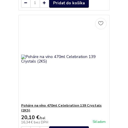
Pridať do košíka
Poháre na víno 470ml Celebration 139 Crystals
(2KS)
20,10 €
/
bal
Skladom
16,34 €
bez DPH