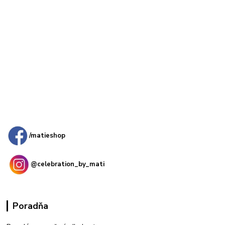
Kamenná
predajňa: Priemyselná 2, 949 01 Nitra
/matieshop
@celebration_by_mati
Poradňa