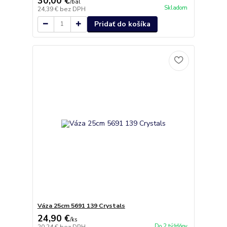
30,00 €
/
bal
Skladom
24,39 €
bez DPH
Pridať do košíka
Váza 25cm 5691 139 Crystals
24,90 €
/
ks
Do 2 týždňov