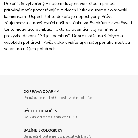
Dekor 139 vytvorený v našom dizajonovom štúdiu prináša
prírodný motív pozostávajúci z dvoch lístkov a troma swarovski
kamienkami. Úspech tohto dekoru je nepochybný. Práve
záujemcovia a návštevníci nášho stánku vo Frankfurte označovali
tento motív ako bambus. Takto sa udomácnil aj vo firme a
prezývka dekoru 139 je "bambus". Dobre ukáže na štíhlych a
vysokých pohároch. Avšak ako uvidíte aj v našej ponuke nestratí
sa ani na nižších pohároch.
DOPRAVA ZDARMA
Pri nákupe nad 50€ poštovné neplatíte.
RÝCHLE DORUČENIE
Do 24h od odoslania cez DPD
BALÍME EKOLOGICKY
Bezpečné balenie do použitých krabíc