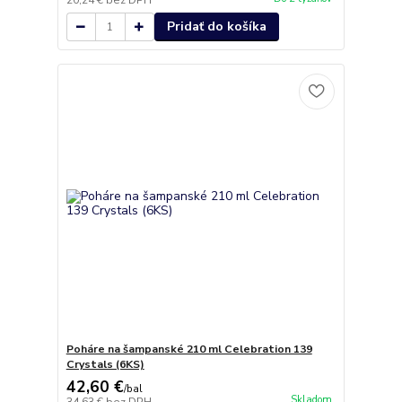
20,24 €
bez DPH
Pridať do košíka
Poháre na šampanské 210 ml Celebration 139
Crystals (6KS)
42,60 €
/
bal
Skladom
34,63 €
bez DPH