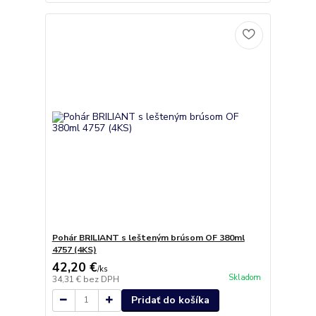
Pohár BRILIANT s lešteným brúsom OF 380ml
4757 (4KS)
42,20 €
/
ks
Skladom
34,31 €
bez DPH
Pridať do košíka