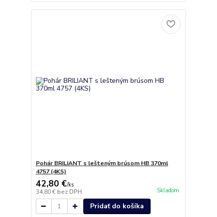
Pohár BRILIANT s lešteným brúsom HB 370ml
4757 (4KS)
42,80 €
/
ks
Skladom
34,80 €
bez DPH
Pridať do košíka