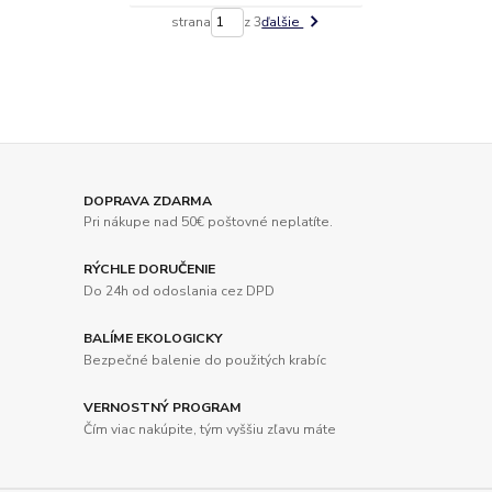
strana
z 3
ďalšie
DOPRAVA ZDARMA
Pri nákupe nad 50€ poštovné neplatíte.
RÝCHLE DORUČENIE
Do 24h od odoslania cez DPD
BALÍME EKOLOGICKY
Bezpečné balenie do použitých krabíc
VERNOSTNÝ PROGRAM
Čím viac nakúpite, tým vyššiu zľavu máte