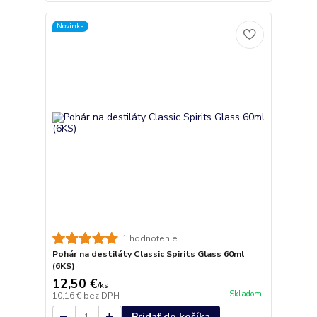
Novinka
1 hodnotenie
Pohár na destiláty Classic Spirits Glass 60ml
(6KS)
12,50 €
/
ks
Skladom
10,16 €
bez DPH
Pridať do košíka