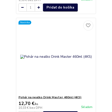
9,59 €
bez DPH
Pridať do košíka
Novinka
Pohár na nealko Drink Master 460ml (4KS)
12,70 €
/
ks
Skladom
10,33 €
bez DPH