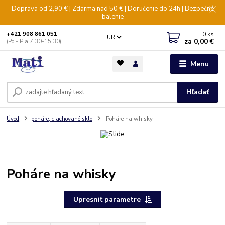
Doprava od 2,90 € | Zdarma nad 50 € | Doručenie do 24h | Bezpečné
balenie
0
ks
+421 908 861 051
EUR
za
0,00 €
(Po - Pia 7:30-15:30)
Menu
Hľadať
Úvod
poháre, ciachované sklo
Poháre na whisky
Poháre na whisky
Upresniť parametre