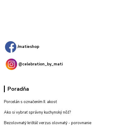
Kamenná
predajňa: Priemyselná 2, 949 01 Nitra
/matieshop
@celebration_by_mati
Poradňa
Porcelán s označením II. akosť
Ako si vybrať správny kuchynský nôž?
Bezolovnatý krištáľ verzus olovnatý -
porovnanie