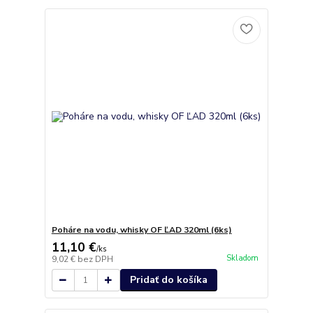
Poháre na vodu, whisky OF ĽAD 320ml (6ks)
11,10 €
/
ks
Skladom
9,02 €
bez DPH
Pridať do košíka