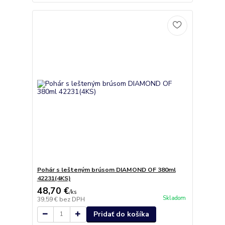
Pohár s lešteným brúsom DIAMOND OF 380ml
42231(4KS)
48,70 €
/
ks
Skladom
39,59 €
bez DPH
Pridať do košíka