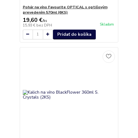
Pohár na víno Favourite OPTICAL s optišovým
prevedením 570ml (6KS)
19,60 €
/
ks
Skladom
15,93 €
bez DPH
Pridať do košíka