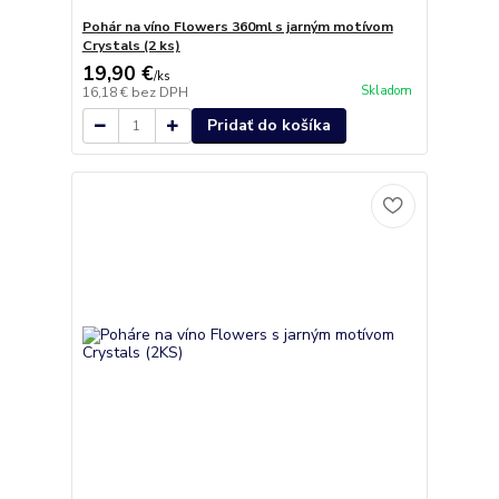
Pohár na víno Flowers 360ml s jarným motívom
Crystals (2 ks)
19,90 €
/
ks
Skladom
16,18 €
bez DPH
Pridať do košíka