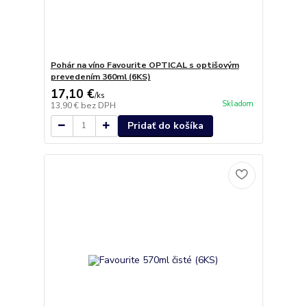
Pohár na víno Favourite OPTICAL s optišovým
prevedením 360ml (6KS)
17,10 €
/
ks
Skladom
13,90 €
bez DPH
Pridať do košíka