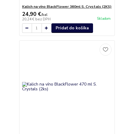
Kalich na víno BlackFlower 360ml S. Crystals (2KS)
24,90 €
/
bal
Skladom
20,24 €
bez DPH
Pridať do košíka