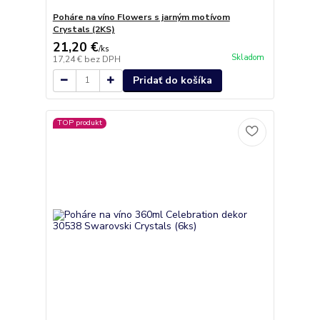
Poháre na víno Flowers s jarným motívom
Crystals (2KS)
21,20 €
/
ks
Skladom
17,24 €
bez DPH
Pridať do košíka
TOP produkt