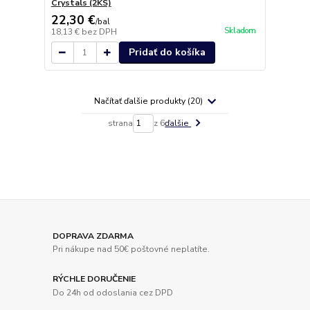
Crystals (2KS)
22,30 €
/
bal
Skladom
18,13 €
bez DPH
Pridať do košíka
Načítať ďalšie produkty (20)
strana
z 6
ďalšie
DOPRAVA ZDARMA
Pri nákupe nad 50€ poštovné neplatíte.
RÝCHLE DORUČENIE
Do 24h od odoslania cez DPD