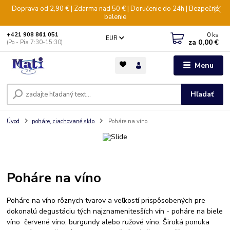
Doprava od 2,90 € | Zdarma nad 50 € | Doručenie do 24h | Bezpečné
balenie
0
ks
+421 908 861 051
EUR
za
0,00 €
(Po - Pia 7:30-15:30)
Menu
Hľadať
Úvod
poháre, ciachované sklo
Poháre na víno
Poháre na víno
Poháre na víno rôznych tvarov a veľkostí prispôsobených pre
dokonalú degustáciu tých najznamenitesších vín - poháre na biele
víno červené víno, burgundy alebo ružové víno. Široká ponuka