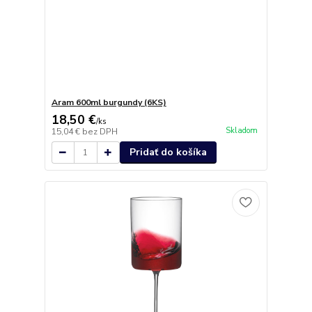
Aram 600ml burgundy (6KS)
18,50 €
/
ks
Skladom
15,04 €
bez DPH
Pridať do košíka