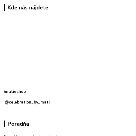
Kde nás nájdete
Kamenná
predajňa: Priemyselná 2, 949 01 Nitra
/matieshop
@celebration_by_mati
Poradňa