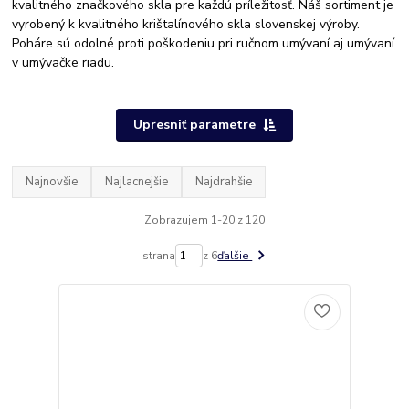
kvalitného značkového skla pre každú príležitosť. Náš sortiment je
vyrobený k kvalitného krištalínového skla slovenskej výroby.
Poháre sú odolné proti poškodeniu pri ručnom umývaní aj umývaní
v umývačke riadu.
Upresniť parametre
Najnovšie
Najlacnejšie
Najdrahšie
Zobrazujem 1-20 z 120
strana
z 6
ďalšie