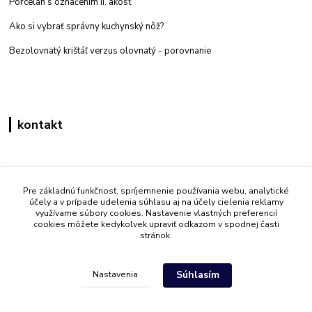
Porcelán s označením II. akosť
Ako si vybrať správny kuchynský nôž?
Bezolovnatý krištáľ verzus olovnatý -
porovnanie
kontakt
Zákaznícka podpora eshop mati
+421 908 861 051
Pre základnú funkčnosť, spríjemnenie používania webu, analytické
účely a v prípade udelenia súhlasu aj na účely cielenia reklamy
(Po - Pia 7:30-15:30)
využívame súbory cookies. Nastavenie vlastných preferencií
cookies môžete kedykoľvek upraviť odkazom v spodnej časti
info@mati.sk
stránok.
Súhlasím
Nastavenia