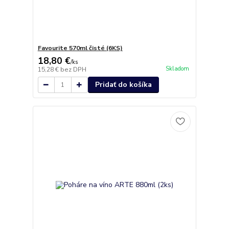
Favourite 570ml čisté (6KS)
18,80 €
/
ks
Skladom
15,28 €
bez DPH
Pridať do košíka