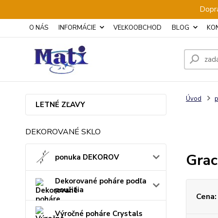
Dopra
O NÁS
INFORMÁCIE
VEĽKOOBCHOD
BLOG
KO
Úvod
p
LETNÉ ZĽAVY
DEKOROVANÉ SKLO
Grac
ponuka DEKOROV
Dekorované poháre podľa
použitia
Cena:
Výročné poháre Crystals