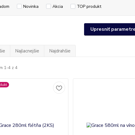
adom
Novinka
Akcia
TOP produkt
Upresniť parametr
šie
Najlacnejšie
Najdrahšie
m 1-4 z 4
dukt