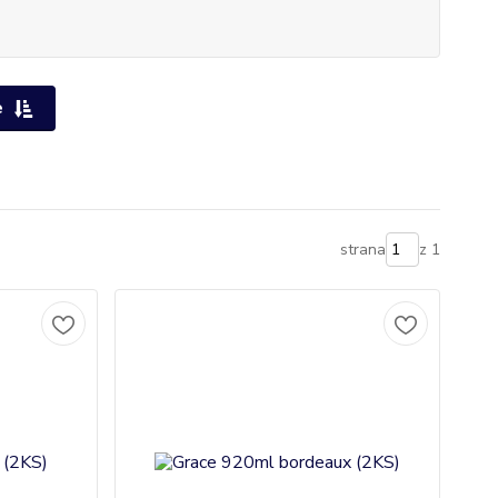
e
strana
z 1