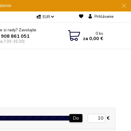
alenie
Prihlásenie
EUR
e si rady? Zavolajte.
0
ks
 908 861 051
za
0,00 €
Pia 7:30-15:30)
Do
€