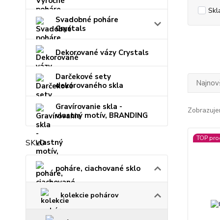
Skl
Svadobné poháre
Crystals
Dekorované vázy Crystals
Darčekové sety
Najnov
dekorovaného skla
Gravírovanie skla -
Zobrazuje
vlastný motív, BRANDING
TOP pro
SKLO
poháre, ciachované sklo
kolekcie pohárov