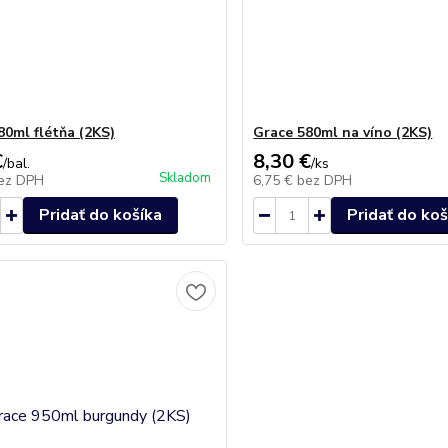
80ml flétňa (2KS)
Grace 580ml na víno (2KS)
€
8,30 €
/
bal.
/
ks
Skladom
ez DPH
6,75 €
bez DPH
Pridať do košíka
Pridať do koš