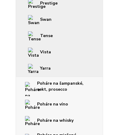
Prestige
Swan
Tense
Vista
Yarra
Poháre na šampanské,
sekt, prosecco
Poháre na víno
Poháre na whisky