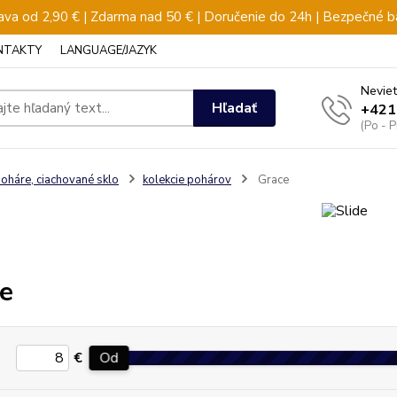
va od 2,90 € | Zdarma nad 50 € | Doručenie do 24h | Bezpečné b
NTAKTY
LANGUAGE/JAZYK
Neviet
Hľadať
+421
(Po - 
oháre, ciachované sklo
kolekcie pohárov
Grace
e
€
Od