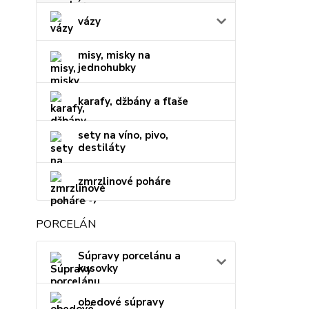
vázy
misy, misky na
jednohubky
karafy, džbány a fľaše
sety na víno, pivo,
destiláty
zmrzlinové poháre
PORCELÁN
Súpravy porcelánu a
kusovky
obedové súpravy