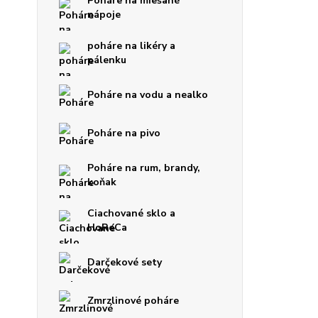
Poháre na miešané
nápoje
poháre na likéry a
pálenku
Poháre na vodu a nealko
Poháre na pivo
Poháre na rum, brandy,
koňak
Ciachované sklo a
HoReCa
Darčekové sety
Zmrzlinové poháre