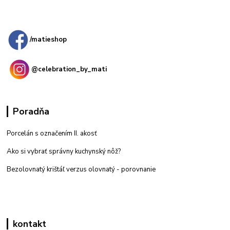
Kamenná
predajňa: Priemyselná 2, 949 01 Nitra
/matieshop
@celebration_by_mati
Poradňa
Porcelán s označením II. akosť
Ako si vybrať správny kuchynský nôž?
Bezolovnatý krištáľ verzus olovnatý -
porovnanie
kontakt