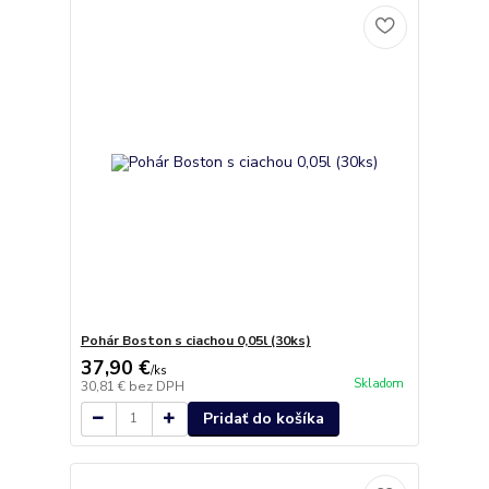
Pohár Boston s ciachou 0,05l (30ks)
37,90 €
/
ks
Skladom
30,81 €
bez DPH
Pridať do košíka