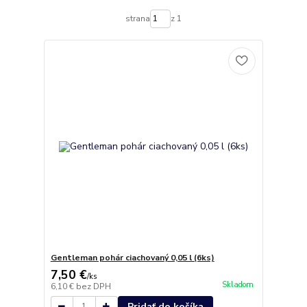
strana
z 1
Gentleman pohár ciachovaný 0,05 l (6ks)
7,50 €
/
ks
Skladom
6,10 €
bez DPH
Pridať do košíka