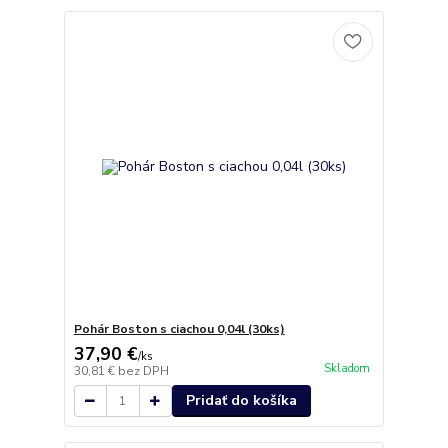
Pohár Boston s ciachou 0,04l (30ks)
37,90 €
/
ks
Skladom
30,81 €
bez DPH
Pridať do košíka