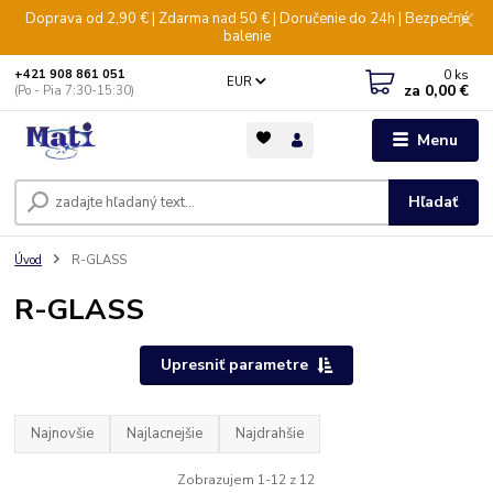
Doprava od 2,90 € | Zdarma nad 50 € | Doručenie do 24h | Bezpečné
balenie
0
ks
+421 908 861 051
EUR
za
0,00 €
(Po - Pia 7:30-15:30)
Menu
Hľadať
Úvod
R-GLASS
R-GLASS
Upresniť parametre
Najnovšie
Najlacnejšie
Najdrahšie
Zobrazujem 1-12 z 12