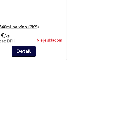
 540ml na víno (2KS)
 €
/
ks
Nie je skladom
bez DPH
Detail