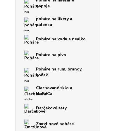
Poháre na miešané
nápoje
poháre na likéry a
pálenku
Poháre na vodu a nealko
Poháre na pivo
Poháre na rum, brandy,
koňak
Ciachované sklo a
HoReCa
Darčekové sety
Zmrzlinové poháre