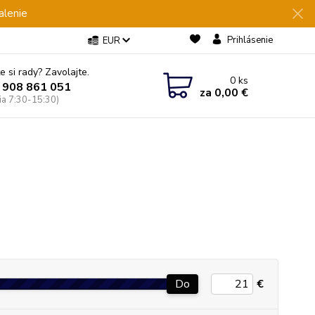
alenie
Prihlásenie
EUR
e si rady? Zavolajte.
0
ks
 908 861 051
za
0,00 €
Pia 7:30-15:30)
Do
€