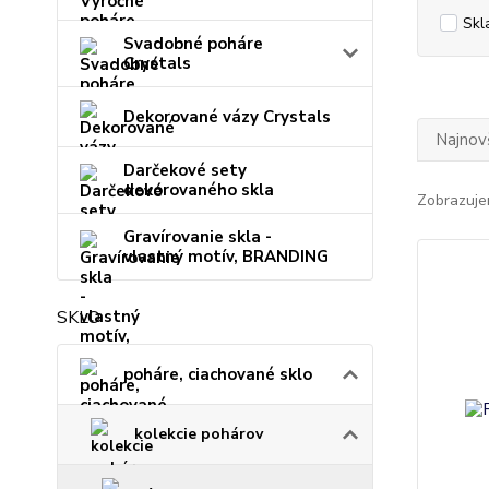
Skl
Svadobné poháre
Crystals
Dekorované vázy Crystals
Najnov
Darčekové sety
dekorovaného skla
Zobrazuje
Gravírovanie skla -
vlastný motív, BRANDING
SKLO
poháre, ciachované sklo
kolekcie pohárov