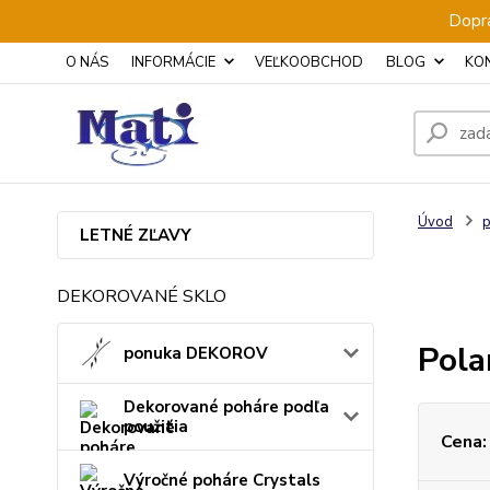
Dopra
O NÁS
INFORMÁCIE
VEĽKOOBCHOD
BLOG
KO
Úvod
p
LETNÉ ZĽAVY
DEKOROVANÉ SKLO
Pola
ponuka DEKOROV
Dekorované poháre podľa
použitia
Cena:
Výročné poháre Crystals