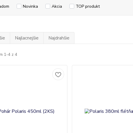
adom
Novinka
Akcia
TOP produkt
šie
Najlacnejšie
Najdrahšie
m 1-4 z 4