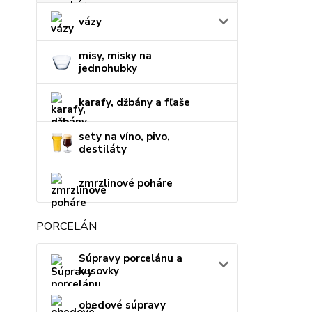
vázy
misy, misky na
jednohubky
karafy, džbány a fľaše
sety na víno, pivo,
destiláty
zmrzlinové poháre
PORCELÁN
Súpravy porcelánu a
kusovky
obedové súpravy