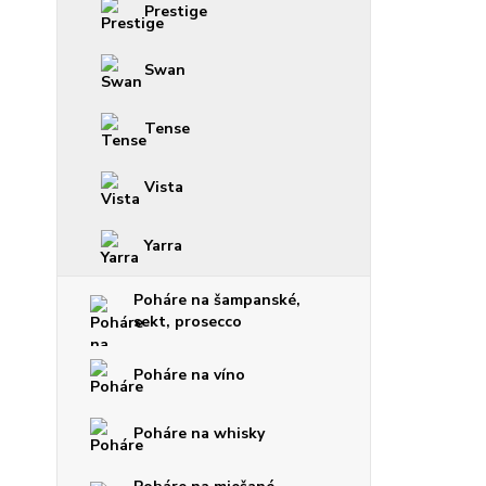
Prestige
Swan
Tense
Vista
Yarra
Poháre na šampanské,
sekt, prosecco
Poháre na víno
Poháre na whisky