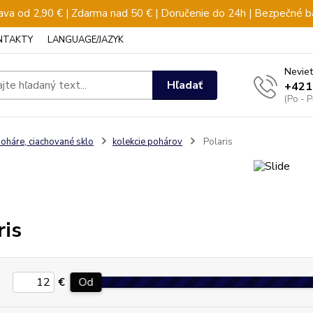
va od 2,90 € | Zdarma nad 50 € | Doručenie do 24h | Bezpečné b
NTAKTY
LANGUAGE/JAZYK
Neviet
Hľadať
+421
(Po - 
oháre, ciachované sklo
kolekcie pohárov
Polaris
ris
€
Od