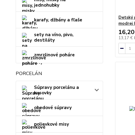
jednohubky
Detský p
karafy, džbány a fľaše
modrej 
16,20
sety na víno, pivo,
13,17 €
destiláty
zmrzlinové poháre
PORCELÁN
Súpravy porcelánu a
kusovky
obedové súpravy
polievkové misy