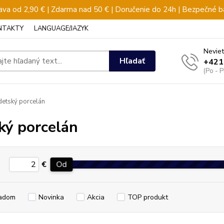
va od 2,90 € | Zdarma nad 50 € | Doručenie do 24h | Bezpečné b
NTAKTY
LANGUAGE/JAZYK
Neviet
Hľadať
+421
(Po - 
etský porcelán
ký porcelán
€
Od
adom
Novinka
Akcia
TOP produkt