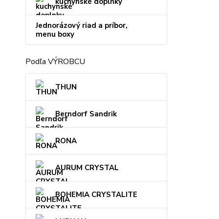
kuchynské doplnky
Jednorázový riad a príbor,
menu boxy
Podľa VÝROBCU
THUN
Berndorf Sandrik
RONA
AURUM CRYSTAL
BOHEMIA CRYSTALITE