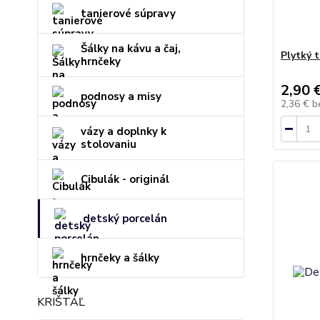
tanierové súpravy
Šálky na kávu a čaj,
Plytký 
hrnčeky
2,90 
podnosy a misy
2,36 €
b
vázy a doplnky k
stolovaniu
Cibulák - originál
detský porcelán
hrnčeky a šálky
KRIŠTÁĽ