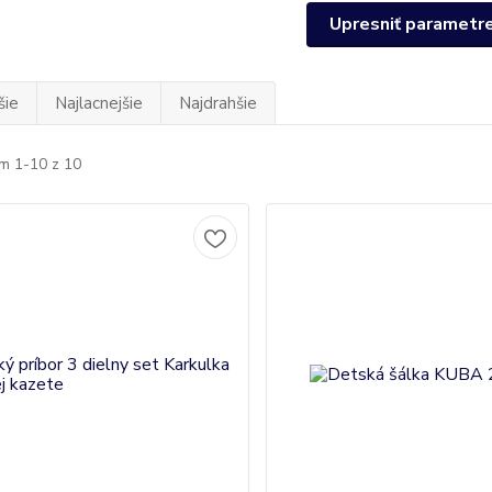
Upresniť parametr
šie
Najlacnejšie
Najdrahšie
m 1-10 z 10