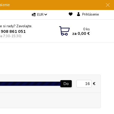
alenie
Prihlásenie
EUR
e si rady? Zavolajte.
0
ks
 908 861 051
za
0,00 €
Pia 7:30-15:30)
Do
€