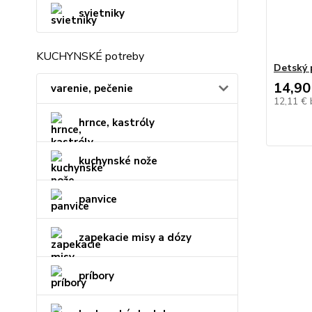
svietniky
KUCHYNSKÉ potreby
Detský 
14,90
varenie, pečenie
12,11 €
hrnce, kastróly
kuchynské nože
panvice
zapekacie misy a dózy
príbory