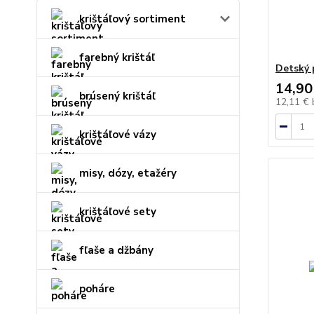
krištáľový sortiment
farebný krištáľ
Detský 
14,90
brúsený krištáľ
12,11 €
krištáľové vázy
misy, dózy, etažéry
krištáľové sety
fľaše a džbány
poháre