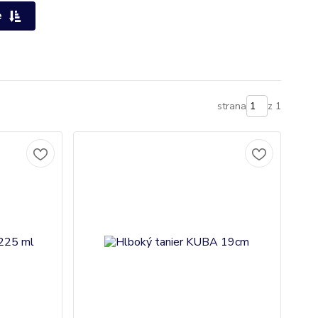
e
strana
z 1