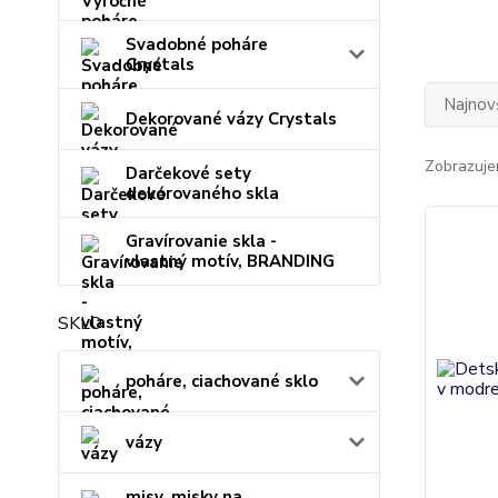
Svadobné poháre
Crystals
Najnov
Dekorované vázy Crystals
Zobrazuje
Darčekové sety
dekorovaného skla
Gravírovanie skla -
vlastný motív, BRANDING
SKLO
poháre, ciachované sklo
vázy
misy, misky na