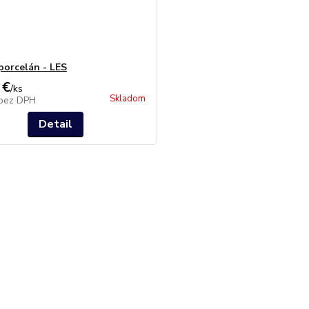
porcelán - LES
 €
/
ks
Skladom
bez DPH
Detail