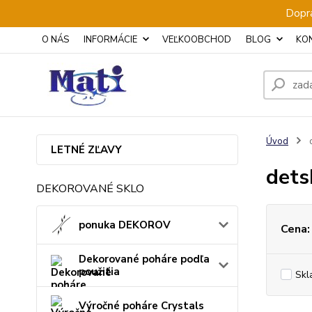
Dopra
O NÁS
INFORMÁCIE
VEĽKOOBCHOD
BLOG
KO
Úvod
d
LETNÉ ZĽAVY
dets
DEKOROVANÉ SKLO
ponuka DEKOROV
Cena:
Dekorované poháre podľa
použitia
Skl
Výročné poháre Crystals