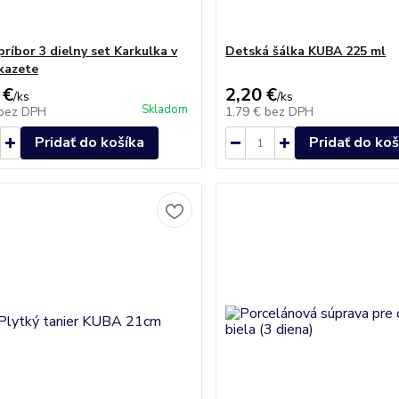
ríbor 3 dielny set Karkulka v
Detská šálka KUBA 225 ml
kazete
 €
2,20 €
/
ks
/
ks
Skladom
bez DPH
1,79 €
bez DPH
Pridať do košíka
Pridať do koš