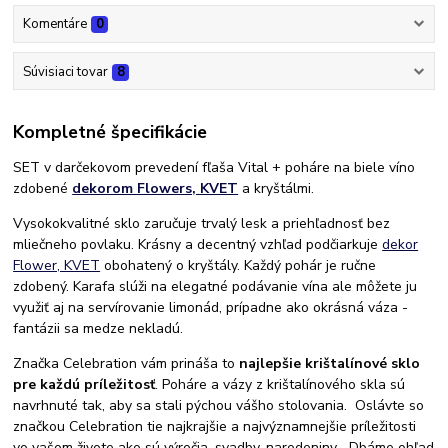
Komentáre
0
Súvisiaci tovar
8
Kompletné špecifikácie
SET v darčekovom prevedení fľaša Vital + poháre na biele víno
zdobené
dekorom Flowers, KVET
a kryštálmi.
Vysokokvalitné sklo zaručuje trvalý lesk a priehľadnosť bez
mliečneho povlaku. Krásny a decentný vzhľad podčiarkuje
dekor
Flower, KVET
obohatený o kryštály. Každý pohár je ručne
zdobený. Karafa slúži na elegatné podávanie vína ale môžete ju
využiť aj na servírovanie limonád, prípadne ako okrásná váza -
fantázii sa medze nekladú.
Značka Celebration vám prináša to
najlepšie krištalínové sklo
pre každú príležitosť
. Poháre a vázy z krištalínového skla sú
navrhnuté tak, aby sa stali pýchou vášho stolovania. Oslávte so
značkou Celebration tie najkrajšie a najvýznamnejšie príležitosti
vo vašom živote ako sú výročia, svadby, narodeniny... Dbáme ohľad