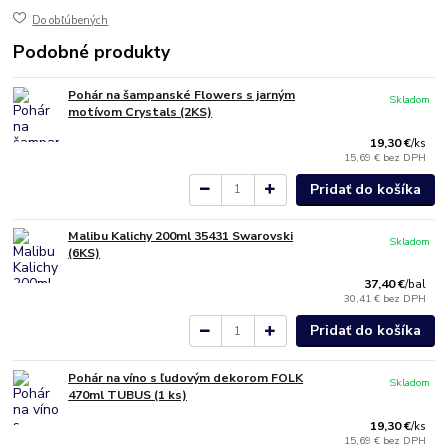
Do obľúbených
Podobné produkty
Pohár na šampanské Flowers s jarným
Skladom
motívom Crystals (2KS)
19,30 €
/
ks
15,69 €
bez DPH
Pridať do košíka
Malibu Kalichy 200ml 35431 Swarovski
Skladom
(6KS)
37,40 €
/
bal
30,41 €
bez DPH
Pridať do košíka
Pohár na víno s ľudovým dekorom FOLK
Skladom
470ml TUBUS (1 ks)
19,30 €
/
ks
15,69 €
bez DPH