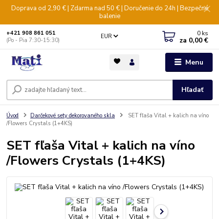
Doprava od 2,90 € | Zdarma nad 50 € | Doručenie do 24h | Bezpečné
balenie
0
ks
+421 908 861 051
EUR
za
0,00 €
(Po - Pia 7:30-15:30)
Menu
Hľadať
Úvod
Darčekové sety dekorovaného skla
SET fľaša Vital + kalich na víno
/Flowers Crystals (1+4KS)
SET fľaša Vital + kalich na víno
/Flowers Crystals (1+4KS)