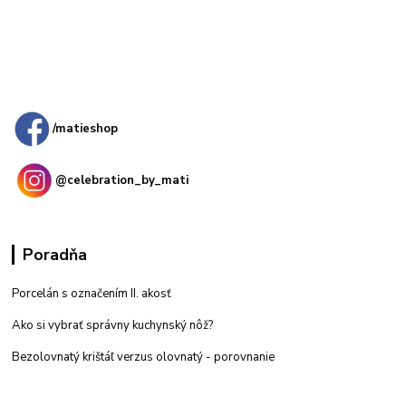
Kamenná
predajňa: Priemyselná 2, 949 01 Nitra
/matieshop
@celebration_by_mati
Poradňa
Porcelán s označením II. akosť
Ako si vybrať správny kuchynský nôž?
Bezolovnatý krištáľ verzus olovnatý -
porovnanie