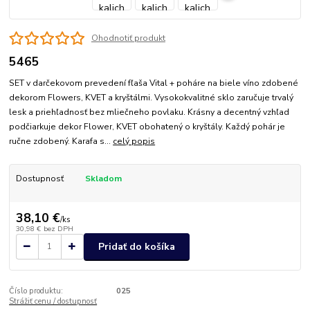
Ohodnotiť produkt
5465
SET v darčekovom prevedení fľaša Vital + poháre na biele víno zdobené
dekorom Flowers, KVET a kryštálmi. Vysokokvalitné sklo zaručuje trvalý
lesk a priehľadnosť bez mliečneho povlaku. Krásny a decentný vzhľad
podčiarkuje dekor Flower, KVET obohatený o kryštály. Každý pohár je
ručne zdobený. Karafa s...
celý popis
Dostupnosť
Skladom
38,10 €
/
ks
30,98 €
bez DPH
Pridať do košíka
Číslo produktu:
025
Strážiť cenu / dostupnosť