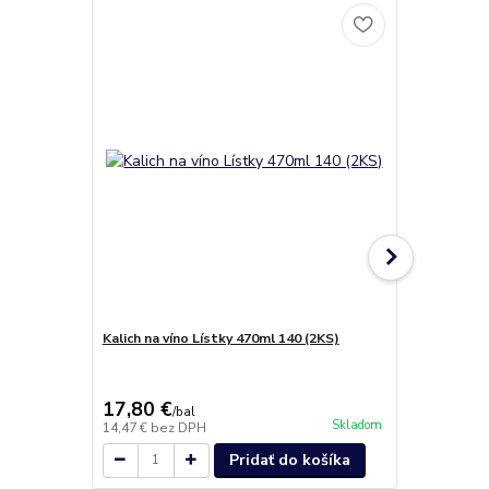
Kalich na víno Lístky 470ml 140 (2KS)
Kalich na ví
Crystals (2k
17,80 €
25,80 €
/
bal
/
b
Skladom
14,47 €
bez DPH
20,98 €
bez 
Pridať do košíka