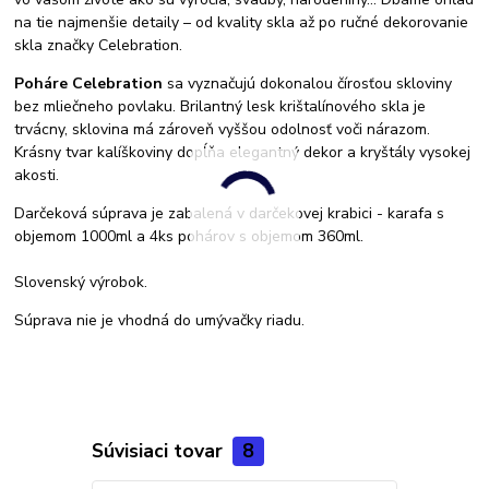
na tie najmenšie detaily – od kvality skla až po ručné dekorovanie
skla značky Celebration.
Poháre Celebration
sa vyznačujú dokonalou čírosťou skloviny
bez mliečneho povlaku. Brilantný lesk krištalínového skla je
trvácny, sklovina má zároveň vyššou odolnosť voči nárazom.
Krásny tvar kalíškoviny dopĺňa elegantný dekor a kryštály vysokej
akosti.
Darčeková súprava je zabalená v darčekovej krabici - karafa s
objemom 1000ml a 4ks pohárov s objemom 360ml.
Slovenský výrobok.
Súprava nie je vhodná do umývačky riadu.
Súvisiaci tovar
8