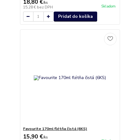
18,80 €
/
ks
Skladom
15,28 €
bez DPH
Pridať do košíka
Favourite 170ml flétňa čistá (6KS)
15,90 €
/
ks