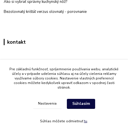
Ako si vybrať správny kuchynský nôž?
Bezolovnatý krištáľ verzus olovnatý -
porovnanie
kontakt
Zákaznícka podpora eshop mati
+421 908 861 051
Pre základnú funkčnosť, spríjemnenie používania webu, analytické
účely a v prípade udelenia súhlasu aj na účely cielenia reklamy
(Po - Pia 7:30-15:30)
využívame súbory cookies. Nastavenie vlastných preferencií
cookies môžete kedykoľvek upraviť odkazom v spodnej časti
info@mati.sk
stránok.
Súhlasím
Nastavenia
Súhlas môžete odmietnuť
tu
.
Vytvorené na
Eshop-rychlo.sk