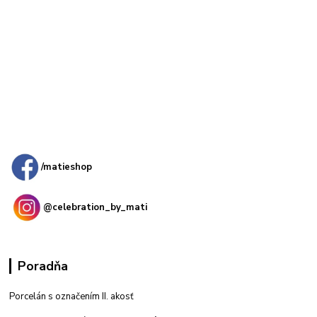
Kamenná
predajňa: Priemyselná 2, 949 01 Nitra
/matieshop
@celebration_by_mati
Poradňa
Porcelán s označením II. akosť