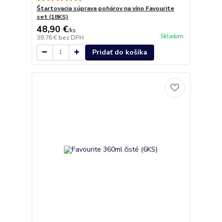
Štartovacia súprava pohárov na víno Favourite
set (18KS)
48,90 €
/
ks
Skladom
39,76 €
bez DPH
Pridať do košíka