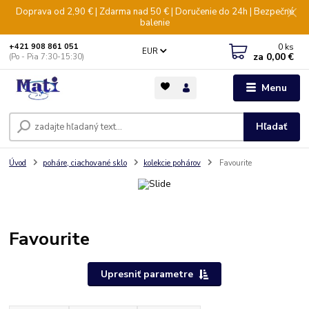
Doprava od 2,90 € | Zdarma nad 50 € | Doručenie do 24h | Bezpečné
balenie
0
ks
+421 908 861 051
EUR
za
0,00 €
(Po - Pia 7:30-15:30)
Menu
Hľadať
Úvod
poháre, ciachované sklo
kolekcie pohárov
Favourite
Favourite
Upresniť parametre