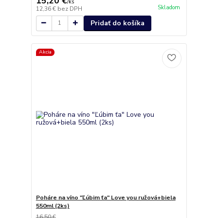
15,20 €
/
ks
Skladom
12,36 €
bez DPH
Pridať do košíka
Akcia
Poháre na víno "Ľúbim ťa" Love you ružová+biela
550ml (2ks)
16,50 €