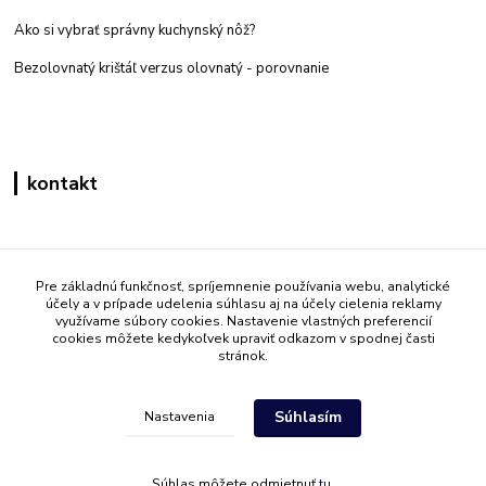
Ako si vybrať správny kuchynský nôž?
Bezolovnatý krištáľ verzus olovnatý -
porovnanie
kontakt
Zákaznícka podpora eshop mati
+421 908 861 051
Pre základnú funkčnosť, spríjemnenie používania webu, analytické
účely a v prípade udelenia súhlasu aj na účely cielenia reklamy
(Po - Pia 7:30-15:30)
využívame súbory cookies. Nastavenie vlastných preferencií
cookies môžete kedykoľvek upraviť odkazom v spodnej časti
info@mati.sk
stránok.
Súhlasím
Nastavenia
Súhlas môžete odmietnuť
tu
.