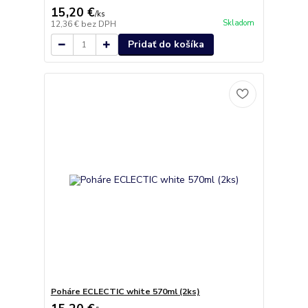
15,20 €
/
ks
Skladom
12,36 €
bez DPH
Pridať do košíka
Poháre ECLECTIC white 570ml (2ks)