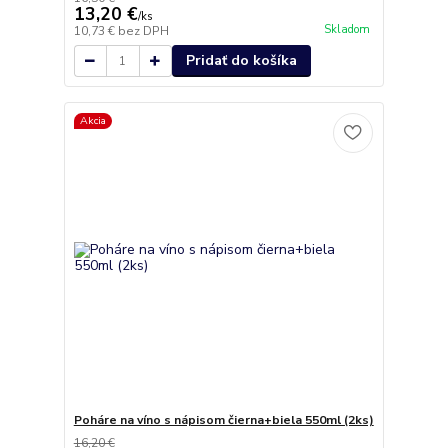
13,20 €
/
ks
Skladom
10,73 €
bez DPH
Pridať do košíka
Akcia
Poháre na víno s nápisom čierna+biela 550ml (2ks)
16,20 €