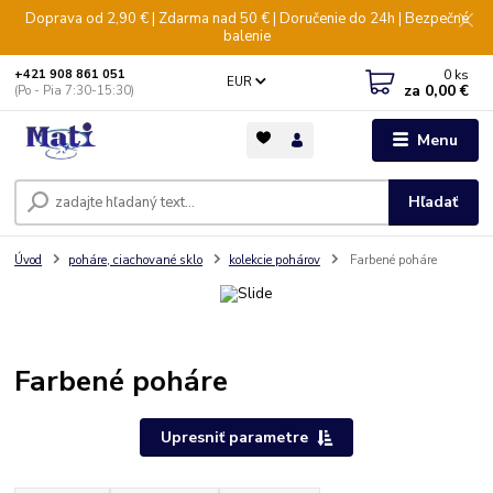
Doprava od 2,90 € | Zdarma nad 50 € | Doručenie do 24h | Bezpečné
balenie
0
ks
+421 908 861 051
EUR
za
0,00 €
(Po - Pia 7:30-15:30)
Menu
Hľadať
Úvod
poháre, ciachované sklo
kolekcie pohárov
Farbené poháre
Farbené poháre
Upresniť parametre