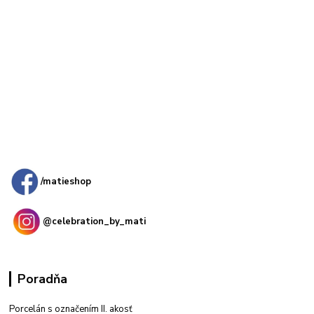
Kamenná
predajňa: Priemyselná 2, 949 01 Nitra
/matieshop
@celebration_by_mati
Poradňa
Porcelán s označením II. akosť