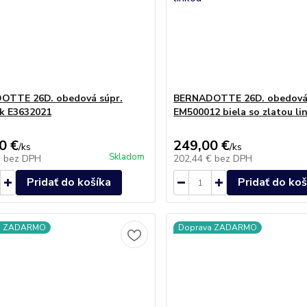
OTTE 26D. obedová súpr.
BERNADOTTE 26D. obedová 
k E3632021
EM500012 biela so zlatou li
0 €
249,00 €
/
ks
/
ks
Skladom
€
bez DPH
202,44 €
bez DPH
Pridať do košíka
Pridať do koš
a ZADARMO
Doprava ZADARMO