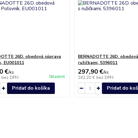
OTTE 26D. obedová súprava
BERNADOTTE 26D. obedová 
k, EU001011
ružičkami, 5396011
0 €
297,90 €
/
ks
/
ks
Skladom
€
bez DPH
242,20 €
bez DPH
Pridať do košíka
Pridať do koš