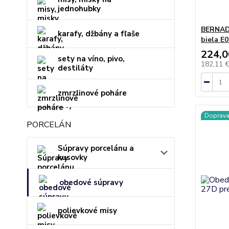
jednohubky
BERNAD
karafy, džbány a fľaše
biela E
224,0
sety na víno, pivo,
182,11 
destiláty
zmrzlinové poháre
Doprav
PORCELÁN
Súpravy porcelánu a
kusovky
obedové súpravy
polievkové misy