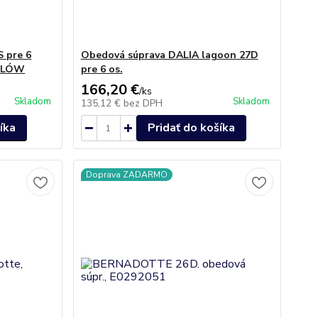
 pre 6
Obedová súprava DALIA lagoon 27D
IELÓW
pre 6 os.
166,20 €
/
ks
Skladom
Skladom
135,12 €
bez DPH
íka
Pridať do košíka
Doprava ZADARMO