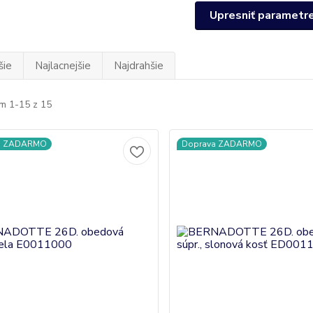
Upresniť parametr
šie
Najlacnejšie
Najdrahšie
m 1-15 z 15
a ZADARMO
Doprava ZADARMO