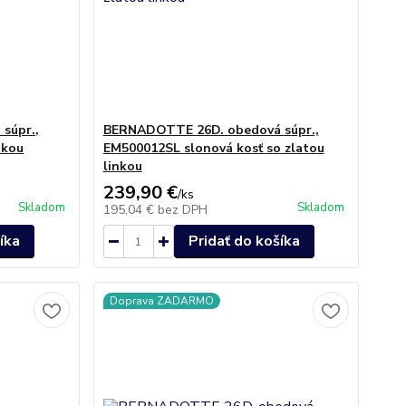
súpr.,
BERNADOTTE 26D. obedová súpr.,
nkou
EM500012SL slonová kosť so zlatou
linkou
239,90 €
/
ks
Skladom
Skladom
195,04 €
bez DPH
íka
Pridať do košíka
Doprava ZADARMO