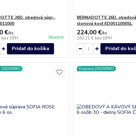
OTTE 26D. obedová súpr.,
BERNADOTTE 26D. obedová 
0011000
slonová kosť ED0011000SL
0 €
224,00 €
/
ks
/
ks
Skladom
€
bez DPH
182,11 €
bez DPH
Pridať do košíka
Pridať do koš
a ZADARMO
Doprava ZADARMO