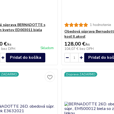
á súprava BERNADOTTE s
1 hodnotenie
 kvetov ED003011 biela
Obedová súprava Bernadott
kosť II.akosť
0 €
128,00 €
/
ks
/
ks
Skladom
€
bez DPH
104,07 €
bez DPH
Pridať do košíka
Pridať do koš
a ZADARMO
Doprava ZADARMO