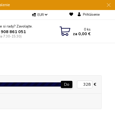
alenie
Prihlásenie
EUR
e si rady? Zavolajte.
0
ks
 908 861 051
za
0,00 €
Pia 7:30-15:30)
Do
€