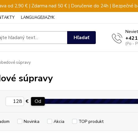
va od 2,90 € | Zdarma nad 50 € | Doručenie do 24h | Bezpečné b
NTAKTY
LANGUAGE/JAZYK
Neviet
Hľadať
+421
(Po - 
obedové súpravy
ové súpravy
€
Od
adom
Novinka
Akcia
TOP produkt