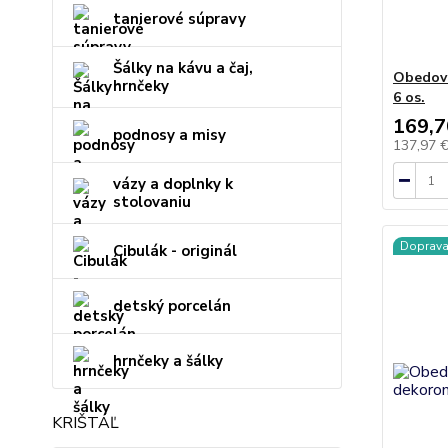
tanierové súpravy
Šálky na kávu a čaj,
Obedová
hrnčeky
6 os.
169,7
podnosy a misy
137,97 
vázy a doplnky k
stolovaniu
Doprav
Cibulák - originál
detský porcelán
hrnčeky a šálky
KRIŠTÁĽ