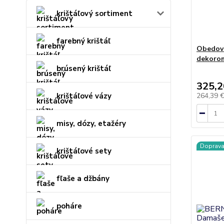
krištáľový sortiment
farebný krištáľ
Obedov
dekorom
brúsený krištáľ
325,2
krištáľové vázy
264,39 
misy, dózy, etažéry
Doprav
krištáľové sety
fľaše a džbány
poháre