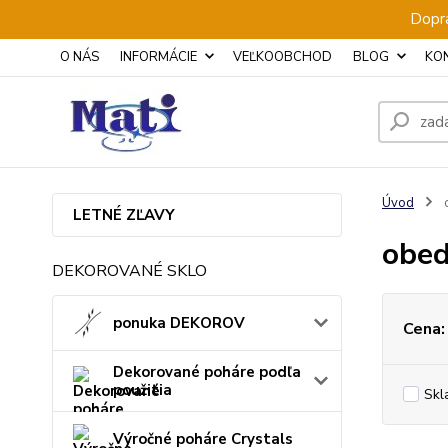
Dopra
O NÁS
INFORMÁCIE
VEĽKOOBCHOD
BLOG
KO
Úvod
LETNÉ ZĽAVY
obed
DEKOROVANÉ SKLO
ponuka DEKOROV
Cena:
Dekorované poháre podľa
použitia
Skl
Výročné poháre Crystals