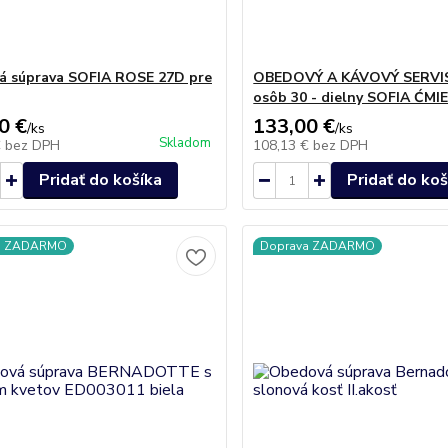
 súprava SOFIA ROSE 27D pre
OBEDOVÝ A KÁVOVÝ SERVIS
osôb 30 - dielny SOFIA ĆM
0 €
133,00 €
/
ks
/
ks
Skladom
€
bez DPH
108,13 €
bez DPH
Pridať do košíka
Pridať do koš
a ZADARMO
Doprava ZADARMO