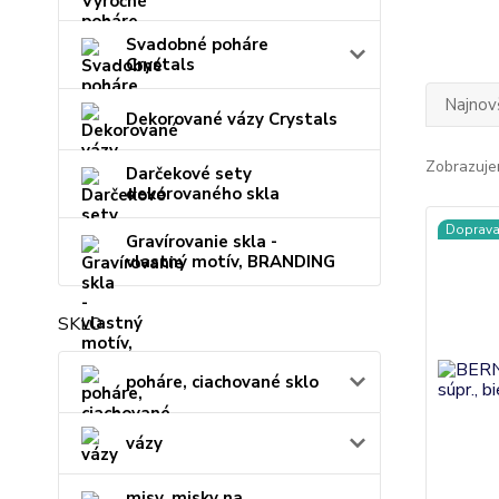
Svadobné poháre
Crystals
Najnov
Dekorované vázy Crystals
Zobrazuje
Darčekové sety
dekorovaného skla
Doprav
Gravírovanie skla -
vlastný motív, BRANDING
SKLO
poháre, ciachované sklo
vázy
misy, misky na