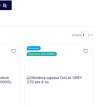
e
strana
z 1
Novinka
Doprava ZADARMO