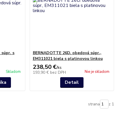
súpr. s
BERNADOTTE 26D. obedová súpr.,
EM311021 biela s platinovou linkou
238,50 €
/
ks
Skladom
Nie je skladom
193,90 €
bez DPH
íka
Detail
strana
z 1