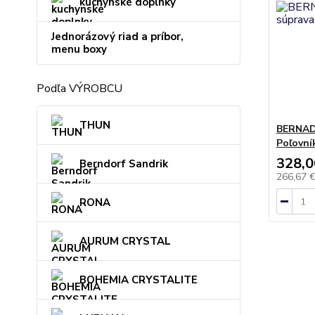
kuchynské doplnky
Jednorázový riad a príbor,
menu boxy
Podľa VÝROBCU
THUN
BERNAD
Poľovní
328,0
Berndorf Sandrik
266,67 
RONA
AURUM CRYSTAL
BOHEMIA CRYSTALITE