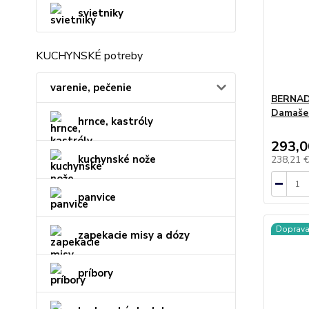
svietniky
KUCHYNSKÉ potreby
varenie, pečenie
BERNAD
Damaše
hrnce, kastróly
293,0
kuchynské nože
238,21 
panvice
Doprav
zapekacie misy a dózy
príbory