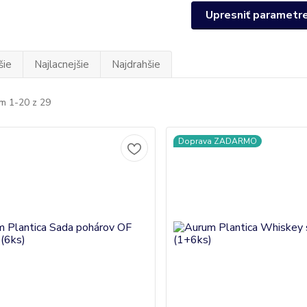
Upresniť parametr
šie
Najlacnejšie
Najdrahšie
m 1-20 z 29
Doprava ZADARMO