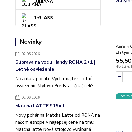
LUBIANA
R-GLASS
Novinky
Aurum C
zlatým 
02.06.2026
55,50
Súprava na vodu Handy RONA 2+1 |
45,12 €
Letné osvieženie
Novinka v ponuke Vychutnajte si letné
osvieženie štýlovo Predsta...
čítať celé
Doprav
02.06.2026
Matcha LATTE 515ml
Nový pohár na Matcha Latte od RONA na
našom eshope v najlepšej cene na trhu:
Matcha latte Nová strojovo vyrábaná