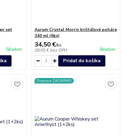
ey set
Aurum Crystal Morris krištáľové poháre
340 ml (6ks)
34,50 €
/
ks
Skladom
Skladom
28,05 €
bez DPH
íka
Pridať do košíka
Doprava ZADARMO