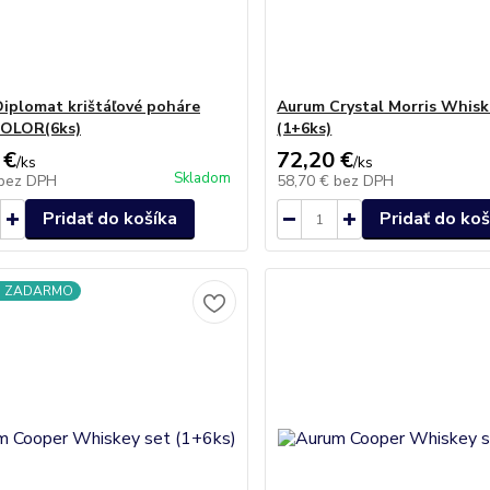
iplomat krištáľové poháre
Aurum Crystal Morris Whisk
COLOR(6ks)
(1+6ks)
 €
72,20 €
/
ks
/
ks
Skladom
bez DPH
58,70 €
bez DPH
Pridať do košíka
Pridať do koš
a ZADARMO