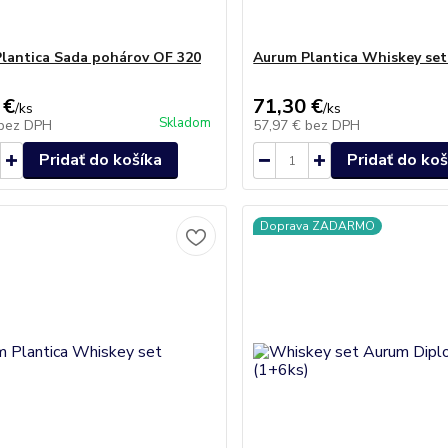
lantica Sada pohárov OF 320
Aurum Plantica Whiskey set
 €
71,30 €
/
ks
/
ks
Skladom
bez DPH
57,97 €
bez DPH
Pridať do košíka
Pridať do koš
Doprava ZADARMO