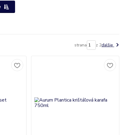
e
strana
z 2
ďalšie