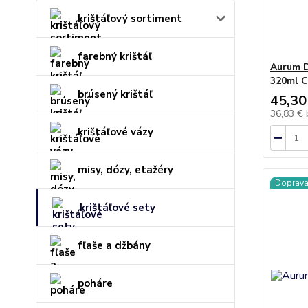
krištáľový sortiment
farebný krištáľ
Aurum D
320ml 
brúsený krištáľ
45,30
36,83 €
krištáľové vázy
misy, dózy, etažéry
Doprav
krištáľové sety
fľaše a džbány
poháre