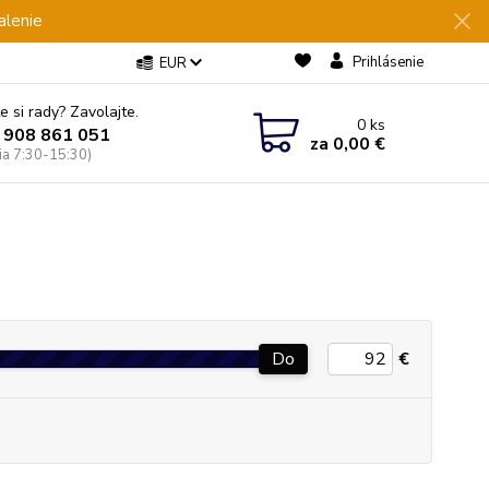
alenie
Prihlásenie
EUR
e si rady? Zavolajte.
0
ks
 908 861 051
za
0,00 €
Pia 7:30-15:30)
Do
€