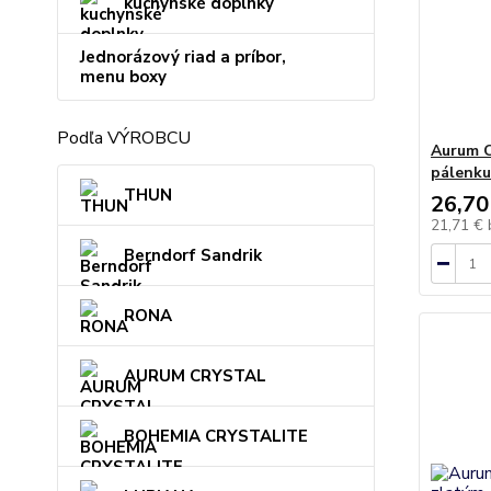
kuchynské doplnky
Jednorázový riad a príbor,
menu boxy
Podľa VÝROBCU
Aurum C
pálenku
THUN
26,70
21,71 €
Berndorf Sandrik
RONA
AURUM CRYSTAL
BOHEMIA CRYSTALITE