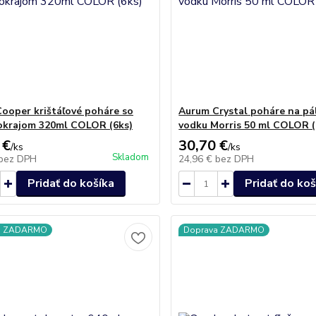
ooper krištáľové poháre so
Aurum Crystal poháre na pá
okrajom 320ml COLOR (6ks)
vodku Morris 50 ml COLOR (
 €
30,70 €
/
ks
/
ks
Skladom
bez DPH
24,96 €
bez DPH
Pridať do košíka
Pridať do koš
a ZADARMO
Doprava ZADARMO