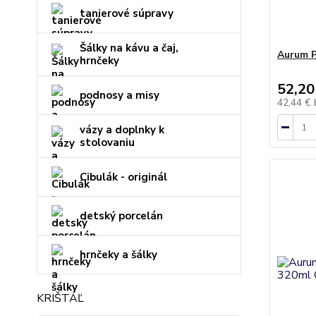
tanierové súpravy
Šálky na kávu a čaj,
Aurum P
hrnčeky
52,20
podnosy a misy
42,44 €
vázy a doplnky k
stolovaniu
Cibulák - originál
detský porcelán
hrnčeky a šálky
KRIŠTÁĽ