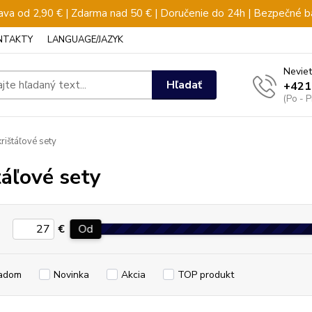
va od 2,90 € | Zdarma nad 50 € | Doručenie do 24h | Bezpečné b
NTAKTY
LANGUAGE/JAZYK
Neviet
Hľadať
+421
(Po - 
rištáľové sety
táľové sety
€
Od
adom
Novinka
Akcia
TOP produkt