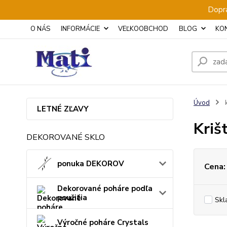
Dopra
O NÁS
INFORMÁCIE
VEĽKOOBCHOD
BLOG
KO
Úvod
k
LETNÉ ZĽAVY
Kriš
DEKOROVANÉ SKLO
ponuka DEKOROV
Cena:
Dekorované poháre podľa
použitia
Skl
Výročné poháre Crystals