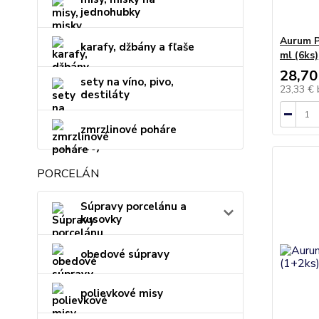
jednohubky
Aurum P
karafy, džbány a fľaše
ml (6ks)
28,70
sety na víno, pivo,
23,33 €
destiláty
zmrzlinové poháre
PORCELÁN
Súpravy porcelánu a
kusovky
obedové súpravy
polievkové misy