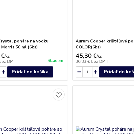
rystal poháre na vodku,
Aurum Cooper krištáľové po
 Morris 50 ml (6ks)
COLOR(6ks)
 €
45,30 €
/
ks
/
ks
Skladom
bez DPH
36,83 €
bez DPH
Pridať do košíka
Pridať do koš