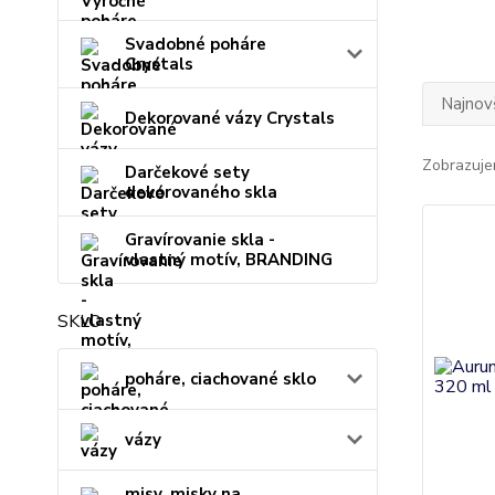
Svadobné poháre
Crystals
Najnov
Dekorované vázy Crystals
Zobrazuje
Darčekové sety
dekorovaného skla
Gravírovanie skla -
vlastný motív, BRANDING
SKLO
poháre, ciachované sklo
vázy
misy, misky na