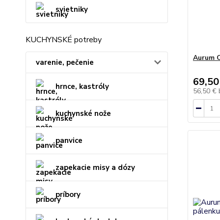
svietniky
KUCHYNSKÉ potreby
Aurum C
varenie, pečenie
69,50
hrnce, kastróly
56,50 €
kuchynské nože
panvice
zapekacie misy a dózy
príbory