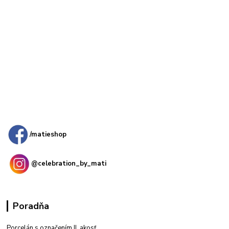
Kamenná
predajňa: Priemyselná 2, 949 01 Nitra
/matieshop
@celebration_by_mati
Poradňa
Porcelán s označením II. akosť