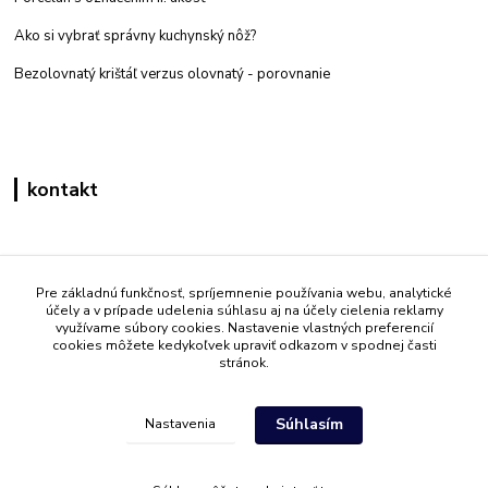
Ako si vybrať správny kuchynský nôž?
Bezolovnatý krištáľ verzus olovnatý -
porovnanie
kontakt
Zákaznícka podpora eshop mati
+421 908 861 051
Pre základnú funkčnosť, spríjemnenie používania webu, analytické
účely a v prípade udelenia súhlasu aj na účely cielenia reklamy
(Po - Pia 7:30-15:30)
využívame súbory cookies. Nastavenie vlastných preferencií
cookies môžete kedykoľvek upraviť odkazom v spodnej časti
info@mati.sk
stránok.
Súhlasím
Nastavenia