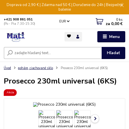
Doprava od 2,90 € | Zdarma nad 50 € | Doručenie do 24h | Bezpečné
balenie
0
ks
+421 908 861 051
EUR
za
0,00 €
(Po - Pia 7:30-15:30)
Menu
Hľadať
Úvod
poháre, ciachované sklo
Prosecco 230ml universal (6KS)
Prosecco 230ml universal (6KS)
Akcia