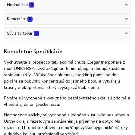
Hodnotenie
0
Komentáre
0
Súvisiaci tovar
6
Kompletné špecifikácie
Vychutnajte si prosecco tak, ako má chutiť. Elegantné poháre z
radu UNIVERSAL zvýrazňujú perlenie nápoja a dodajú každému
stolovaniu štýl. Vďaka špeciálnemu „sparkling point“ na dne
pohára sa bublinky koncentrujú do jedného bodu a vytvárajú
krásny efekt perlenia, ktorý zvyšuje zážitok z pitia.
Poháre sú vyrobené z kvalitného bezolovnatého skla, sú odolné a
vhodné aj do umývačky riadu.
Homogénne kalichy sú vyrobené z jedného kusu skla bez lepenia.
Ústny okraj s fazetovým zabrúsením je príjemný na dotyk. Na
rozdiel od hrubého zatavenia umožňuje vyššie hygienické nároky
a dodáva kalichu profesionálny vzhľad.