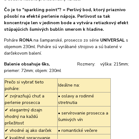
Čo je to "sparkling point"? = Perlivý bod, ktorý priaznivo
pôsobí na efekté perlenie nápoja. Perlivosť sa tak
koncentruje len v jedinom bode a vytvára retiazkový efekt
stúpajúcich šumivých bublín smerom k hladine.
Poháre
RONA
na šampanské, prosecco zo série
UNIVERSAL
s
objemom 230ml. Poháre sú vyrábané strojovo a sú balené v
darčekovom balení.
Balenie obsahuje 6ks,
Rozmery: výška: 215mm;
priemer: 72mm; objem: 230ml
Prečo si vybrať tieto
Ideálne na:
poháre:
✔ zvýrazňujú chuť a
• oslavy a rodinné
perlenie prosecca
stretnutia
✔ elegantný dizajn
• servírovanie prosecca a
vhodný na každú
šumivých vín
príležitosť
✔ vhodné aj ako darček
• romantické večere
✔ kvalitné spracovanie