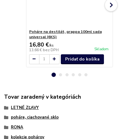
Poháre na destilát, grappa 100ml sada
Poháre na n
universal (6KS)
(6ks)
16,80 €
8,60 €
/
ks
/
ks
Skladom
13,66 €
bez DPH
6,99 €
bez D
Pridať do košíka
Tovar zaradený v kategóriách
LETNÉ ZĽAVY
poháre, ciachované sklo
RONA
kolekcie pohárov