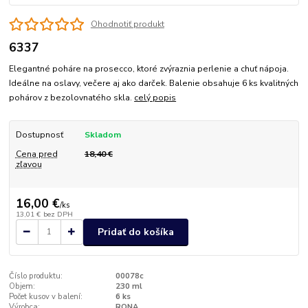
Ohodnotiť produkt
6337
Elegantné poháre na prosecco, ktoré zvýraznia perlenie a chuť nápoja.
Ideálne na oslavy, večere aj ako darček. Balenie obsahuje 6 ks kvalitných
pohárov z bezolovnatého skla.
celý popis
Dostupnosť
Skladom
Cena pred
18,40 €
zľavou
16,00 €
/
ks
13,01 €
bez DPH
Pridať do košíka
Číslo produktu:
00078c
Objem:
230 ml
Počet kusov v balení:
6 ks
Výrobca:
RONA