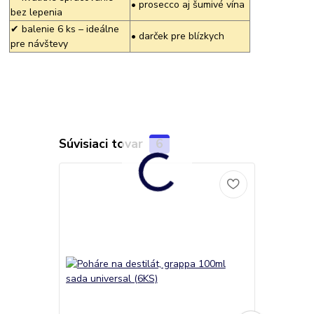
• prosecco aj šumivé vína
bez lepenia
✔ balenie 6 ks – ideálne
• darček pre blízkych
pre návštevy
Súvisiaci tovar
6