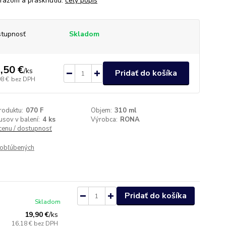
árazom a prasknutiu.
celý popis
tupnosť
Skladom
,50 €
/
ks
Pridať do košíka
98 €
bez DPH
roduktu:
070 F
Objem:
310 ml
usov v balení:
4 ks
Výrobca:
RONA
 cenu / dostupnosť
obľúbených
Pridať do košíka
Skladom
19,90 €
/
ks
16,18 €
bez DPH