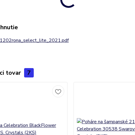
ahnutie
1202rona_select_lite_2021.pdf
ci tovar
7