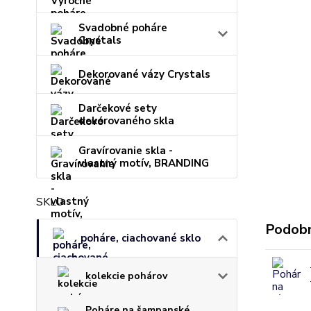
Svadobné poháre
Crystals
Dekorované vázy Crystals
Darčekové sety
dekorovaného skla
Gravírovanie skla -
vlastný motív, BRANDING
SKLO
Podobn
poháre, ciachované sklo
kolekcie pohárov
Poháre na šampanské,