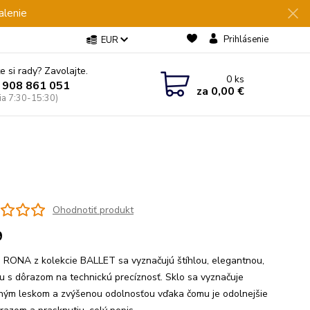
alenie
Prihlásenie
EUR
e si rady? Zavolajte.
0
ks
 908 861 051
za
0,00 €
Pia 7:30-15:30)
Ohodnotiť produkt
9
 RONA z kolekcie BALLET sa vyznačujú štíhlou, elegantnou,
ou s dôrazom na technickú precíznosť. Sklo sa vyznačuje
tným leskom a zvýšenou odolnosťou vďaka čomu je odolnejšie