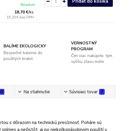
Pridať do košíka
Skladom
18,70 €
/
ks
15,20 €
bez DPH
VERNOSTNÝ
BALÍME EKOLOGICKY
PROGRAM
Bezpečné balenie do
Čím viac nakúpite, tým
použitých krabíc
vyššiu zľavu máte
0
Na stiahnutie
Súvisiaci tovar
7
uetou s dôrazom na technickú precíznosť. Poháre sú
z prímes a nečistôt, aj po niekoľkonásobnom použití v