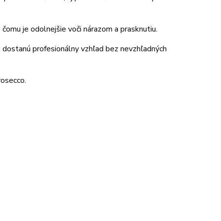
a
čomu je odolnejšie voči nárazom a prasknutiu.
 dostanú profesionálny vzhľad bez nevzhľadných
rosecco.