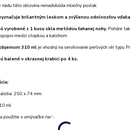
riadu táto sklovina nenadobúda mliečny povlak.
vyznačuje brilantným leskom a zvýšenou odolnosťou vďak
ú vyrobené z 1 kusu skla metódou ťahanej nohy.
Poháre tak
spojov medzi stopkou a kalichom.
s objemom 310 ml
je vhodný na servírovanie perlivých vín typu P
ú balené v okrasnej krabici po 4 ks.
cia:
alicha: 250 x 74 mm
10 ml
 použitie v umývačke riadu.