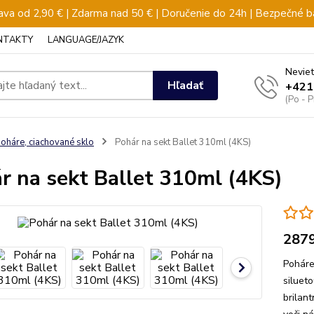
va od 2,90 € | Zdarma nad 50 € | Doručenie do 24h | Bezpečné b
NTAKTY
LANGUAGE/JAZYK
Neviet
Hľadať
+421
(Po - 
oháre, ciachované sklo
Pohár na sekt Ballet 310ml (4KS)
r na sekt Ballet 310ml (4KS)
287
Poháre
siluet
brilan