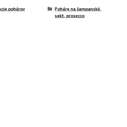
kcie pohárov
Poháre na šampanské,
sekt, prosecco