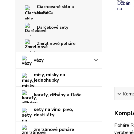
Ciachované sklo a
HoReCa
Darčekové sety
Zmrzlinové poháre
vázy
misy, misky na
jednohubky
Kompl
karafy, džbány a fľaše
sety na víno, pivo,
Komple
destiláty
Poháre
zmrzlinové poháre
vyrobené 