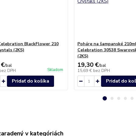
Celebration BlackFlower 210
Poháre na šampanské 210m
ystals (2KS)
Celebration 30538 Swarovsk
(2KS)
 €
19,30 €
/
bal
/
bal
Skladom
bez DPH
15,69 €
bez DPH
Pridať do košíka
Pridať do ko
zaradený v kategóriách