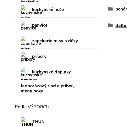
pohár
kuchynské nože
panvice
Balle
zapekacie misy a dózy
príbory
kuchynské doplnky
Jednorázový riad a príbor,
menu boxy
Podľa VÝROBCU
THUN