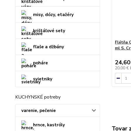
misy, dózy, etažéry
krištáľové sety
Flétňa 
fľaše a džbány
ml S. Cr
24,60
poháre
20,00 €
svietniky
KUCHYNSKÉ potreby
varenie, pečenie
hrnce, kastróly
Tovar 