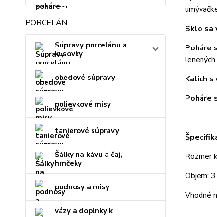
umývačke 
PORCELÁN
Sklo sa 
Súpravy porcelánu a
Poháre s
kusovky
lenených 
obedové súpravy
Kalich 
Poháre s
polievkové misy
tanierové súpravy
Špecifiká
Šálky na kávu a čaj,
Rozmer k
hrnčeky
Objem: 3
podnosy a misy
Vhodné na
vázy a doplnky k