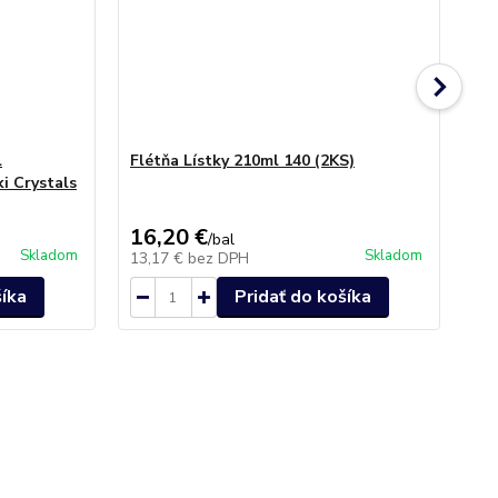
l
Flétňa Lístky 210ml 140 (2KS)
Po
i Crystals
25
16,20 €
20
/
bal
Skladom
Skladom
13,17 €
bez DPH
16
šíka
Pridať do košíka