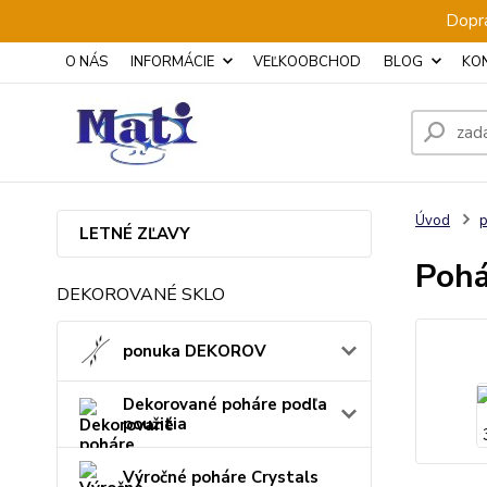
Dopra
O NÁS
INFORMÁCIE
VEĽKOOBCHOD
BLOG
KO
Úvod
p
LETNÉ ZĽAVY
Pohá
DEKOROVANÉ SKLO
ponuka DEKOROV
Dekorované poháre podľa
použitia
Výročné poháre Crystals