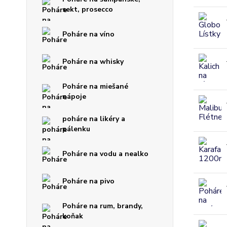
sekt, prosecco
Poháre na víno
Poháre na whisky
Poháre na miešané
nápoje
poháre na likéry a
pálenku
Poháre na vodu a nealko
Poháre na pivo
Poháre na rum, brandy,
koňak