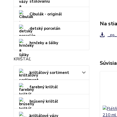
stolovaniu
Cibulák - originál
Na sti
detský porcelán
_ps_
hrnčeky a šálky
KRIŠTÁĽ
Súvisia
krištáľový sortiment
farebný krištáľ
brúsený krištáľ
krištáľové vázy