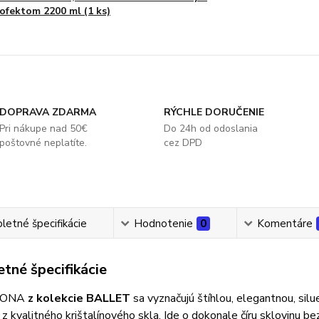
ofektom 2200 ml (1 ks)
DOPRAVA ZDARMA
RÝCHLE DORUČENIE
Pri nákupe nad 50€
Do 24h od odoslania
poštovné neplatíte.
cez DPD
etné špecifikácie
Hodnotenie
0
Komentáre
tné špecifikácie
 RONA
z kolekcie BALLET
sa vyznačujú štíhlou, elegantnou, sil
z kvalitného krištalínového skla. Ide o dokonale číru sklovinu be