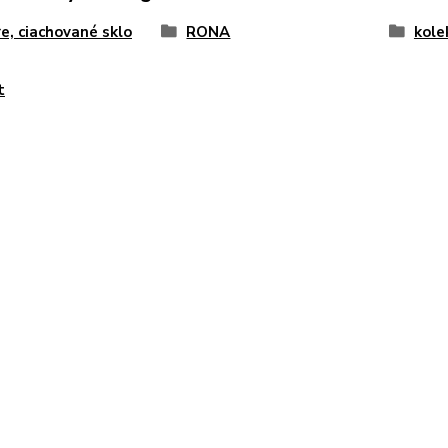
e, ciachované sklo
RONA
kole
t