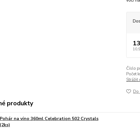
voči n
Dos
13
10,
Číslo p
Počet k
Strážiť
Do 
é produkty
Pohár na víno 360ml Celebration 502 Crystals
(2ks)