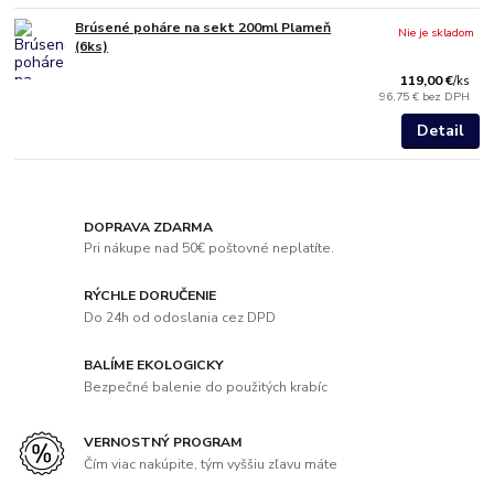
Brúsené poháre na sekt 200ml Plameň
Nie je skladom
(6ks)
119,00 €
/
ks
96,75 €
bez DPH
Detail
DOPRAVA ZDARMA
Pri nákupe nad 50€ poštovné neplatíte.
RÝCHLE DORUČENIE
Do 24h od odoslania cez DPD
BALÍME EKOLOGICKY
Bezpečné balenie do použitých krabíc
VERNOSTNÝ PROGRAM
Čím viac nakúpite, tým vyššiu zľavu máte