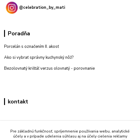
@celebration_by_mati
Poradňa
Porcelán s označením II. akosť
Ako si vybrať správny kuchynský nôž?
Bezolovnatý krištáľ verzus olovnatý -
porovnanie
kontakt
Zákaznícka podpora eshop mati
+421 908 861 051
Pre základnú funkčnosť, spríjemnenie používania webu, analytické
účely a v prípade udelenia súhlasu aj na účely cielenia reklamy
(Po - Pia 7:30-15:30)