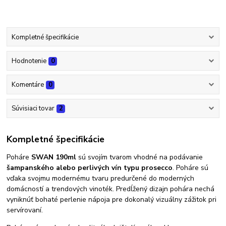
Kompletné špecifikácie
Hodnotenie
0
Komentáre
0
Súvisiaci tovar
2
Kompletné špecifikácie
Poháre
SWAN 190ml
sú svojím tvarom vhodné na podávanie
šampanského alebo perlivých vín typu prosecco
. Poháre sú
vďaka svojmu modernému tvaru predurčené do moderných
domácností a trendových vinoték. Predĺžený dizajn pohára nechá
vyniknúť bohaté perlenie nápoja pre dokonalý vizuálny zážitok pri
servírovaní.