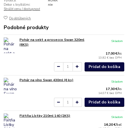
Výrobca:
RONA
Dekor s kryštálmi:
nie
Strážiť cenu / dostupnosť
Do obľúbených
Podobné produkty
Pohár na sekt a prosecco Swan 320ml
Skladom
(6KS)
17,00 €
/
ks
13,82 €
bez DPH
Pridať do košíka
Pohár na víno Swan 430ml (6 ks)
Skladom
17,30 €
/
ks
14,07 €
bez DPH
Pridať do košíka
Flétňa Lístky 210ml 140 (2KS)
Skladom
16,20 €
/
bal