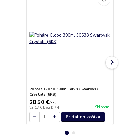
Poháre Globo 390ml 30538 Swarovski
Acapulco de
Crystals (6KS)
28,50 €
31,00 €
/
bal
/
k
Skladom
23,17 €
bez DPH
25,20 €
bez 
Pridať do košíka