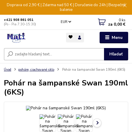
Doprava od 2,90 € | Zdarma nad 50 € | Doručenie do 24h | Bezpečné
balenie
0
ks
+421 908 861 051
EUR
za
0,00 €
(Po - Pia 7:30-15:30)
Menu
Hľadať
Úvod
poháre, ciachované sklo
Pohár na šampanské Swan 190ml (6KS)
Pohár na šampanské Swan 190ml
(6KS)