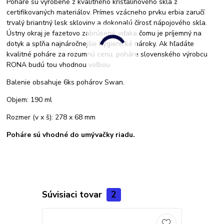
Poháre sú vyrobené z kvalitného krištalínového skla z
certifikovaných materiálov. Prímes vzácneho prvku erbia zaručí
trvalý briantný lesk skloviny a dokonalú čírosť nápojového skla.
Ústny okraj je fazetovo zabrúsený, vďaka čomu je príjemný na
dotyk a spľňa najnáročnejšie hygienické nároky. Ak hľadáte
kvalitné poháre za rozumnú cenu, poháre slovenského výrobcu
RONA budú tou vhodnou voľbou.
Balenie obsahuje 6ks pohárov Swan.
Objem: 190 ml
Rozmer (v x š): 278 x 68 mm
Poháre sú vhodné do umývačky riadu.
Súvisiaci tovar
2
TOP produkt