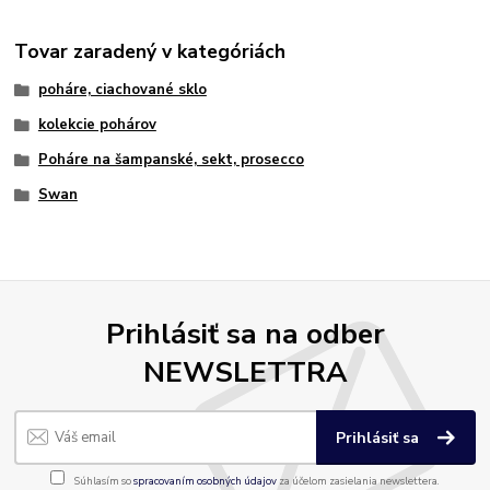
Tovar zaradený v kategóriách
poháre, ciachované sklo
kolekcie pohárov
Poháre na šampanské, sekt, prosecco
Swan
Prihlásiť sa na odber
NEWSLETTRA
Prihlásiť sa
Súhlasím so
spracovaním osobných údajov
za účelom zasielania newslettera.