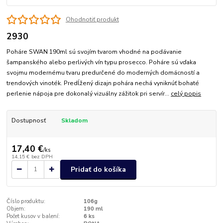
Ohodnotiť produkt
2930
Poháre SWAN 190ml sú svojím tvarom vhodné na podávanie
šampanského alebo perlivých vín typu prosecco. Poháre sú vďaka
svojmu modernému tvaru predurčené do moderných domácností a
trendových vinoték. Predĺžený dizajn pohára nechá vyniknúť bohaté
perlenie nápoja pre dokonalý vizuálny zážitok pri servír...
celý popis
Dostupnosť
Skladom
17,40 €
/
ks
14,15 €
bez DPH
Pridať do košíka
Číslo produktu:
106g
Objem:
190 ml
Počet kusov v balení:
6 ks