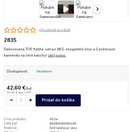
Ohodnotiť produkt
2835
Dekorovaná TOP flétňa, set po 6KS, elegantné línie a 3 prémiové
kamienky na čele kalichu!
celý popis
Dostupnosť
Skladom
42,60 €
/
bal
34,63 €
bez DPH
Pridať do košíka
Číslo produktu:
002a
EAN kód:
8588006068108
Materiál:
Krištalínové sklo