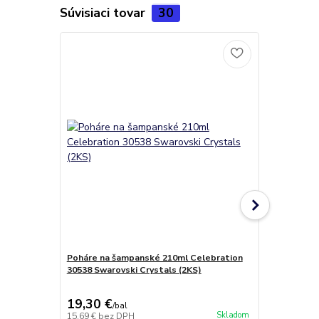
Súvisiaci tovar
30
Poháre na šampanské 210ml Celebration
Darčeková s
30538 Swarovski Crystals (2KS)
30538 Swaro
19,30 €
30,50 €
/
bal
/
b
Skladom
15,69 €
bez DPH
24,80 €
bez 