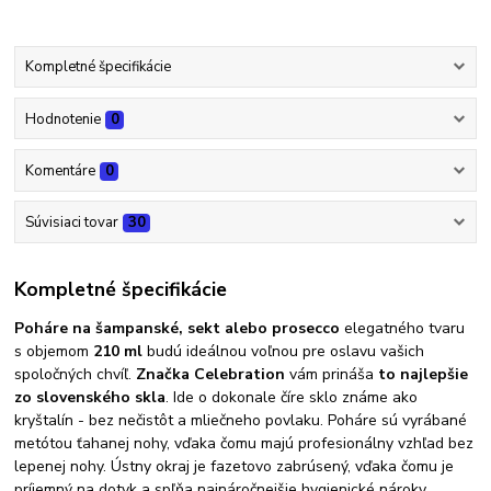
Kompletné špecifikácie
Hodnotenie
0
Komentáre
0
Súvisiaci tovar
30
Kompletné špecifikácie
Poháre na šampanské, sekt alebo prosecco
elegatného tvaru
s objemom
210 ml
budú ideálnou voľnou pre oslavu vašich
spoločných chvíľ.
Značka Celebration
vám prináša
to najlepšie
zo slovenského skla
. Ide o dokonale číre sklo známe ako
kryštalín - bez nečistôt a mliečneho povlaku. Poháre sú vyrábané
metótou ťahanej nohy, vďaka čomu majú profesionálny vzhľad bez
lepenej nohy. Ústny okraj je fazetovo zabrúsený, vďaka čomu je
príjemný na dotyk a spľňa najnáročnejšie hygienické nároky.