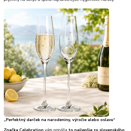
„Perfektný darček na narodeniny, výročie alebo oslavu“
Značka Celebration
vám prináša
to najlepšie zo slovenského