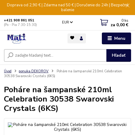
Doprava od 2,90 € | Zdarma nad 50 € | Doručenie do 24h | Bezpečné
balenie
0
ks
+421 908 861 051
EUR
za
0,00 €
(Po - Pia 7:30-15:30)
Menu
Hľadať
Úvod
ponuka DEKOROV
Poháre na šampanské 210ml Celebration
30538 Swarovski Crystals (6KS)
Poháre na šampanské 210ml
Celebration 30538 Swarovski
Crystals (6KS)