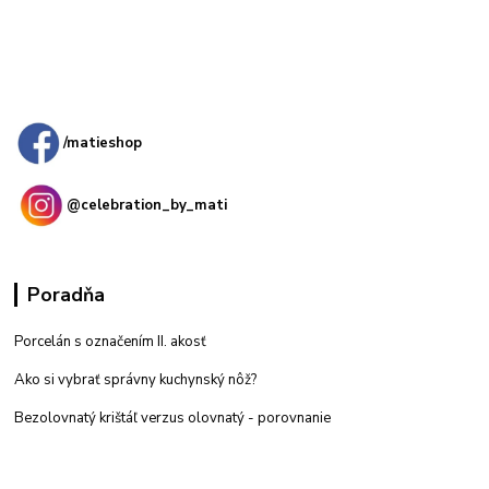
Kamenná
predajňa: Priemyselná 2, 949 01 Nitra
/matieshop
@celebration_by_mati
Poradňa
Porcelán s označením II. akosť
Ako si vybrať správny kuchynský nôž?
Bezolovnatý krištáľ verzus olovnatý -
porovnanie