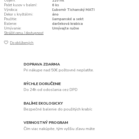
Objem:
210 ml
Počet kusov v balení:
6 ks
Výrobca:
Ľubomír Tichanský MATI
Dekor s kryštálmi:
áno
Použitie:
šampanské a sekt
Balenie:
darčeková krabica
Umývanie:
Umývajte ručne
Strážiť cenu / dostupnosť
Do obľúbených
DOPRAVA ZDARMA
Pri nákupe nad 50€ poštovné neplatíte.
RÝCHLE DORUČENIE
Do 24h od odoslania cez DPD
BALÍME EKOLOGICKY
Bezpečné balenie do použitých krabíc
VERNOSTNÝ PROGRAM
Čím viac nakúpite, tým vyššiu zľavu máte