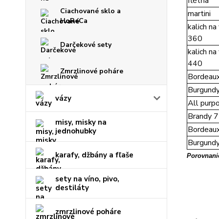
flétňa
Ciachované sklo a
martini
HoReCa
kalich na
360
Darčekové sety
kalich na
440
Zmrzlinové poháre
Bordeau
Burgund
vázy
All purp
Brandy 
misy, misky na
Bordeau
jednohubky
Burgund
karafy, džbány a fľaše
Porovnanie
sety na víno, pivo,
destiláty
zmrzlinové poháre