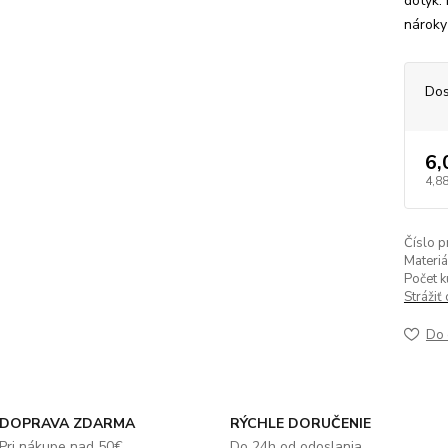
dotyk.
nároky
Dos
6,
4,88
Číslo p
Materiá
Počet k
Strážiť
Do 
DOPRAVA ZDARMA
RÝCHLE DORUČENIE
Pri nákupe nad 50€
Do 24h od odoslania