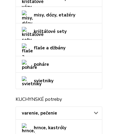
misy, dózy, etažéry
krištáľové sety
fľaše a džbány
poháre
svietniky
KUCHYNSKÉ potreby
varenie, pečenie
hrnce, kastróly