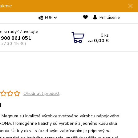
alenie
Prihlásenie
EUR
e si rady? Zavolajte.
0
ks
 908 861 051
za
0,00 €
Pia 7:30-15:30)
Ohodnotiť produkt
8
y Magnum sú kvalitné výrobky svetového výrobcu nápojového
 RONA. Homogénne kalichy sú vyrobené z jedného kusu skla
penia. Ústny okraj s fazetovým zabrúsením je príjemný na