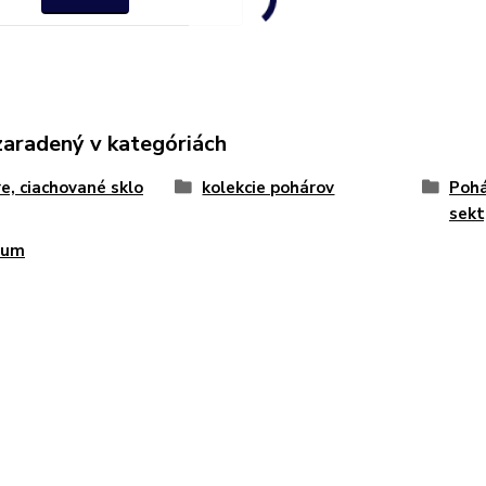
zaradený v kategóriách
e, ciachované sklo
kolekcie pohárov
Pohá
sekt
num