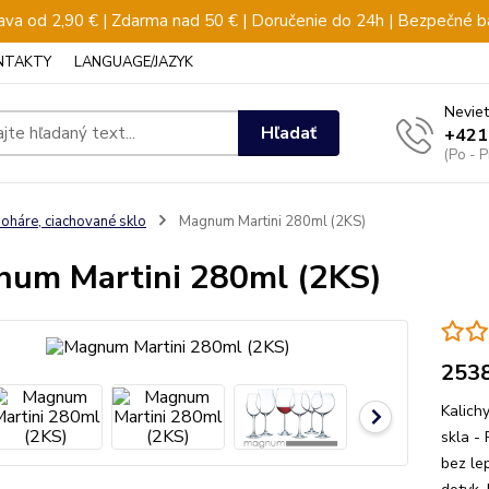
va od 2,90 € | Zdarma nad 50 € | Doručenie do 24h | Bezpečné b
NTAKTY
LANGUAGE/JAZYK
Neviet
Hľadať
+421
(Po - 
oháre, ciachované sklo
Magnum Martini 280ml (2KS)
um Martini 280ml (2KS)
253
Kalich
skla -
bez le