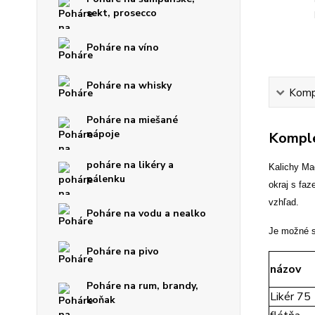
sekt, prosecco
Poháre na víno
Poháre na whisky
Kompl
Poháre na miešané
nápoje
Komple
poháre na likéry a
Kalichy Ma
pálenku
okraj s fa
vzhľad.
Poháre na vodu a nealko
Je možné s
Poháre na pivo
názov
Poháre na rum, brandy,
Likér 75
koňak