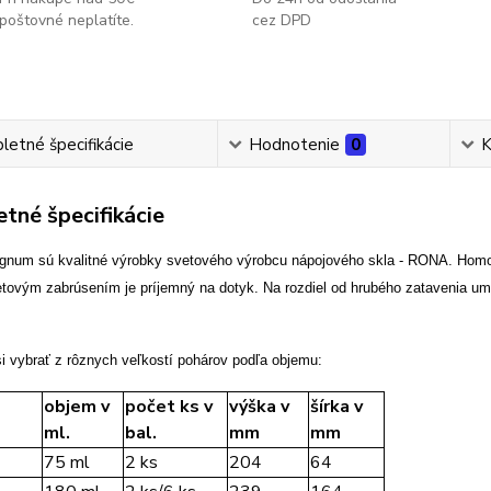
poštovné neplatíte.
cez DPD
etné špecifikácie
Hodnotenie
0
K
tné špecifikácie
gnum sú kvalitné výrobky svetového výrobcu nápojového skla - RONA. Homog
zetovým zabrúsením je príjemný na dotyk. Na rozdiel od hrubého zatavenia um
i vybrať z rôznych veľkostí pohárov podľa objemu:
objem v
počet ks v
výška v
šírka v
ml.
bal.
mm
mm
75 ml
2 ks
204
64