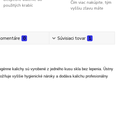
Čím viac nakúpite, tým
použitých krabíc
vyššiu zľavu máte
omentáre
0
Súvisiaci tovar
1
énne kalichy sú vyrobené z jedného kusu skla bez lepenia. Ústny
ožňuje vyššie hygienické nároky a dodáva kalichu profesionálny