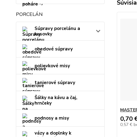
Súvisia
PORCELÁN
Súpravy porcelánu a
kusovky
obedové súpravy
polievkové misy
tanierové súpravy
Šálky na kávu a čaj,
hrnčeky
MASTER
0,70 
podnosy a misy
0,57 €
b
vázy a doplnky k