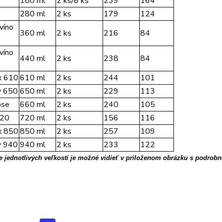
180 ml
2 ks/6 ks
239
164
280 ml
2 ks
179
124
 víno
360 ml
2 ks
216
84
 víno
440 ml
2 ks
238
84
x 610
610 ml
2 ks
244
101
y 650
650 ml
2 ks
229
113
ose
660 ml
2 ks
240
105
720
720 ml
2 ks
156
116
x 850
850 ml
2 ks
257
109
y 940
940 ml
2 ks
233
122
 jednotlivých veľkostí je možné vidieť v priloženom obrázku s podrobn