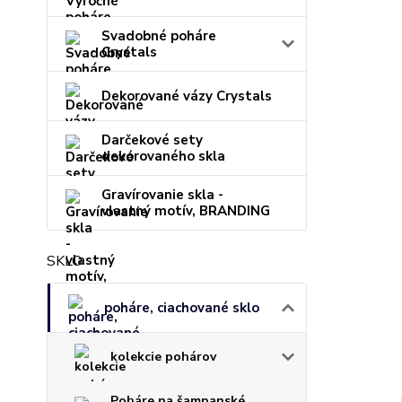
Svadobné poháre
Crystals
Dekorované vázy Crystals
Darčekové sety
dekorovaného skla
Gravírovanie skla -
vlastný motív, BRANDING
SKLO
poháre, ciachované sklo
kolekcie pohárov
Poháre na šampanské,