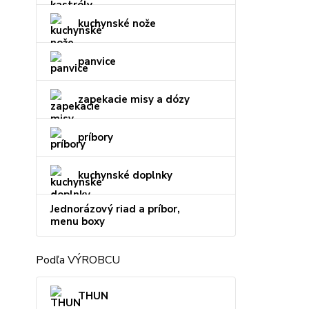
kuchynské nože
panvice
zapekacie misy a dózy
príbory
kuchynské doplnky
Jednorázový riad a príbor,
menu boxy
Podľa VÝROBCU
THUN