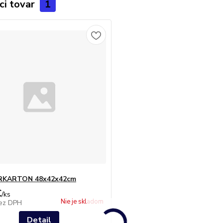
ci tovar
1
KARTON 48x42x42cm
€
/
ks
Nie je skladom
ez DPH
Detail