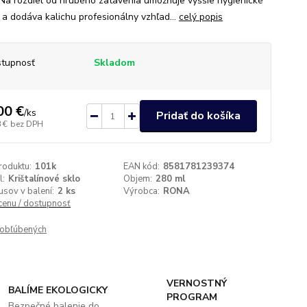
 Na rozdiel od hrubého zatavenia umožňuje vyššie hygienické
 a dodáva kalichu profesionálny vzhľad...
celý popis
tupnosť
Skladom
00 €
/
ks
Pridať do košíka
 €
bez DPH
roduktu:
101k
EAN kód:
8581781239374
l:
Krištalínové sklo
Objem:
280 ml
usov v balení:
2 ks
Výrobca:
RONA
 cenu / dostupnosť
obľúbených
VERNOSTNÝ
BALÍME EKOLOGICKY
PROGRAM
Bezpečné balenie do