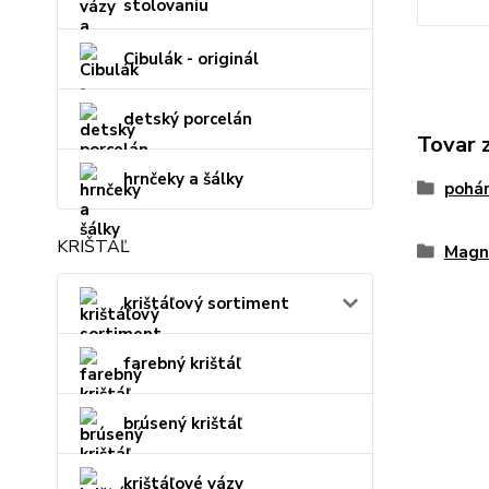
stolovaniu
Cibulák - originál
detský porcelán
Tovar 
hrnčeky a šálky
pohár
KRIŠTÁĽ
Mag
krištáľový sortiment
farebný krištáľ
brúsený krištáľ
krištáľové vázy