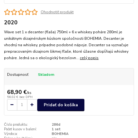
Ohodnotiť produkt
2020
Wave set 1 x decanter (fľaša) 750ml + 6 x whiskey poháre 280ml je
unikátnym dizajnérskym kúskom spoločnosti BOHEMIA. Decanter je
vhodný na whiskey, prípadne podobné nápoje. Decanter sa vyznačuje
prepracovaným dizajnom šikmej fľaše, ktoré úžasne dopĺňajú whiskey
poháre. Jedná sa o ekologický bezolovn...
celý popis
Dostupnosť
Skladom
68,90 €
/
ks
56,02 €
bez DPH
Pridať do košíka
Číslo produktu:
286d
Počet kusov v balení:
1 set
Výrobca:
BOHEMIA