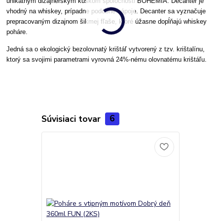
unikátnym dizajnérskym kúskom spoločnosti BOHEMIA. Decanter je
vhodný na whiskey, prípadne podobné nápoje. Decanter sa vyznačuje
prepracovaným dizajnom šikmej fľaše, ktoré úžasne dopĺňajú whiskey
poháre.
Jedná sa o ekologický bezolovnatý krištáľ vytvorený z tzv. krištalínu,
ktorý sa svojimi parametrami vyrovná 24%-nému olovnatému krištáľu.
Súvisiaci tovar
6