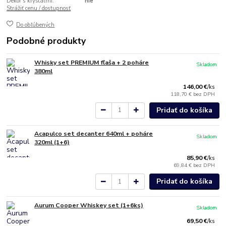
Dekor s kryštálmi:
nie
Strážiť cenu / dostupnosť
Do obľúbených
Podobné produkty
Whisky set PREMIUM fľaša + 2 poháre
Skladom
380ml
146,00 €
/
ks
118,70 €
bez DPH
Pridať do košíka
Acapulco set decanter 640ml + poháre
Skladom
320ml (1+6)
85,90 €
/
ks
69,84 €
bez DPH
Pridať do košíka
Aurum Cooper Whiskey set (1+6ks)
Skladom
69,50 €
/
ks