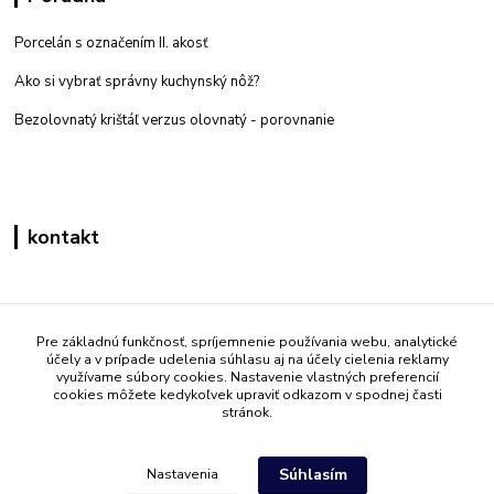
Porcelán s označením II. akosť
Ako si vybrať správny kuchynský nôž?
Bezolovnatý krištáľ verzus olovnatý -
porovnanie
kontakt
Zákaznícka podpora eshop mati
+421 908 861 051
Pre základnú funkčnosť, spríjemnenie používania webu, analytické
účely a v prípade udelenia súhlasu aj na účely cielenia reklamy
(Po - Pia 7:30-15:30)
využívame súbory cookies. Nastavenie vlastných preferencií
cookies môžete kedykoľvek upraviť odkazom v spodnej časti
info@mati.sk
stránok.
Súhlasím
Nastavenia