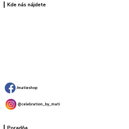
Kde nás nájdete
Kamenná
predajňa: Priemyselná 2, 949 01 Nitra
/matieshop
@celebration_by_mati
Poradňa