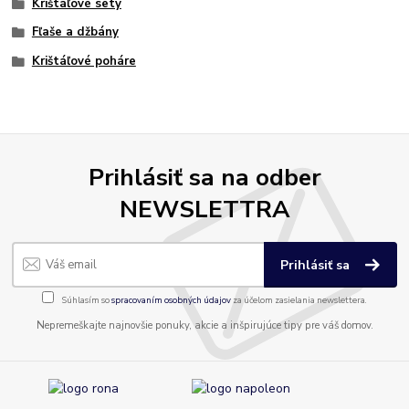
Krištáľové sety
Fľaše a džbány
Krištáľové poháre
Prihlásiť sa na odber
NEWSLETTRA
Prihlásiť sa
Súhlasím so
spracovaním osobných údajov
za účelom zasielania newslettera.
Nepremeškajte najnovšie ponuky, akcie a inšpirujúce tipy pre váš domov.