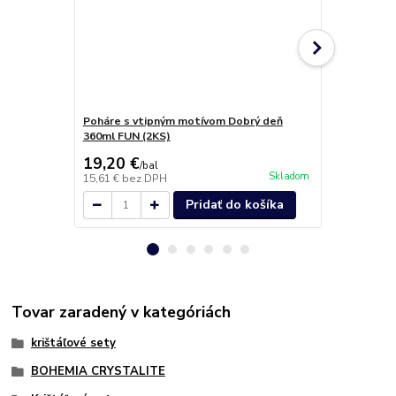
Poháre s vtipným motívom Dobrý deň
Kalich na ví
360ml FUN (2KS)
19,20 €
16,60 €
/
bal
/
b
Skladom
15,61 €
bez DPH
13,50 €
bez 
Pridať do košíka
Tovar zaradený v kategóriách
krištáľové sety
BOHEMIA CRYSTALITE