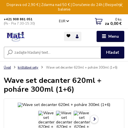
Doprava od 2,90 € | Zdarma nad 50 € | Doručenie do 24h | Bezpečné
balenie
0
ks
+421 908 861 051
EUR
za
0,00 €
(Po - Pia 7:30-15:30)
Menu
Hľadať
Úvod
krištáľové sety
Wave set decanter 620ml + poháre 300ml (1+6)
Wave set decanter 620ml +
poháre 300ml (1+6)