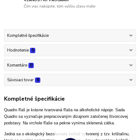
VERNOSTNÝ PROGRAM
Čím viac nakúpite, tým vyššiu zľavu máte
Kompletné špecifikácie
Hodnotenie
0
Komentáre
0
Súvisiaci tovar
8
Kompletné špecifikácie
Quadro fľaš je krásne tvarovaná fľaša na alkoholické nápoje. Sada
Quadro sa vyznačuje prepracovaným dizajnom zatočenej štvorcovej
podstavy. Na vrchole fľaše sa pekne vyníma sklenená zátka.
Jedná sa o ekologický bezolovnatý krištáľ vytvorený z tzv. krištalínu,