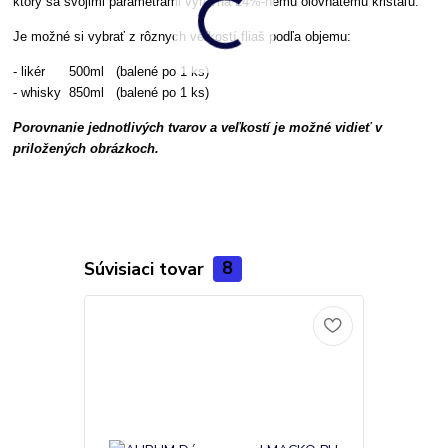
ktorý sa svojimi parametrami vyrovná 24%-nému olovnatému krištáľu.
Je možné si vybrať z rôznych veľkostí fliaš podľa objemu:
- likér 500ml (balené po 1 ks)
- whisky 850ml (balené po 1 ks)
Porovnanie jednotlivých tvarov a veľkostí je možné vidieť v
priložených obrázkoch.
Súvisiaci tovar
8
Novinka