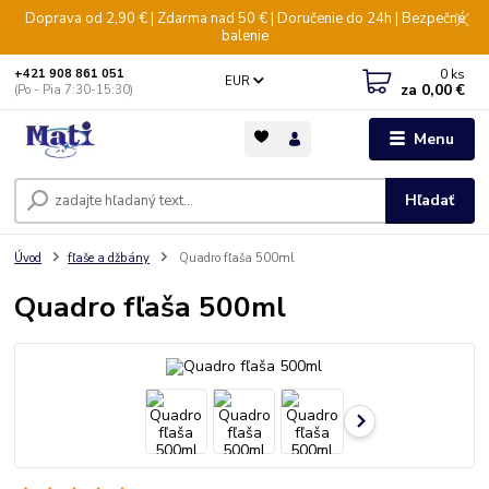
Doprava od 2,90 € | Zdarma nad 50 € | Doručenie do 24h | Bezpečné
balenie
0
ks
+421 908 861 051
EUR
za
0,00 €
(Po - Pia 7:30-15:30)
Menu
Hľadať
Úvod
fľaše a džbány
Quadro fľaša 500ml
Quadro fľaša 500ml