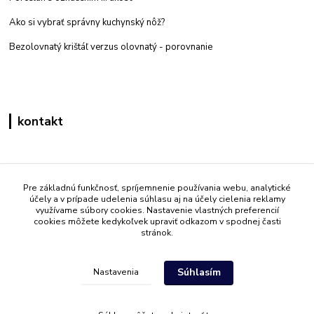
Ako si vybrať správny kuchynský nôž?
Bezolovnatý krištáľ verzus olovnatý -
porovnanie
kontakt
Zákaznícka podpora eshop mati
+421 908 861 051
Pre základnú funkčnosť, spríjemnenie používania webu, analytické
účely a v prípade udelenia súhlasu aj na účely cielenia reklamy
(Po - Pia 7:30-15:30)
využívame súbory cookies. Nastavenie vlastných preferencií
cookies môžete kedykoľvek upraviť odkazom v spodnej časti
info@mati.sk
stránok.
Súhlasím
Nastavenia