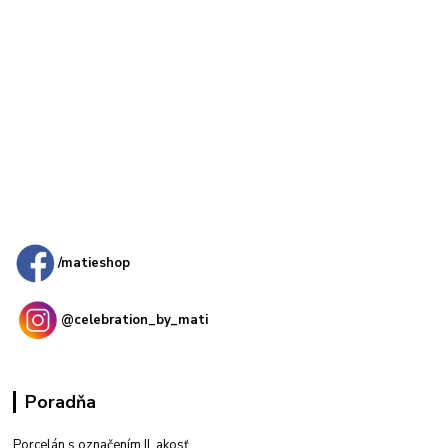
Kamenná
predajňa: Priemyselná 2, 949 01 Nitra
/matieshop
@celebration_by_mati
Poradňa
Porcelán s označením II. akosť