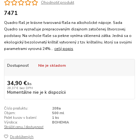
Ohodnotiť produkt
7471
Quadro fľaš je krásne tvarovaná fľaša na alkoholické nápoje. Sada
Quadro sa vyznačuje prepracovaným dizajnom zatočenej štvorcovej
podstavy. Na vrchole fľaše sa pekne vyníma sklenená zátka. Jedná sa o
ekologický bezolovnatý krištáľ vytvorený z tzv. krištalínu, ktorý sa svojimi
parametrami vyrovná 24%...
celý popis
Dostupnosť
Nie je skladom
34,90 €
/
ks
28,37 €
bez DPH
Momentálne nie je k dispozícii
Číslo produktu:
208a
Objem:
500 ml
Počet kusov v balení:
1 ks
Výrobca:
BOHEMIA
Strážiť cenu / dostupnosť
Do obľúbených