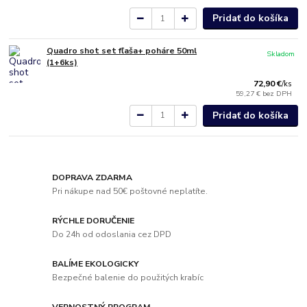
Pridať do košíka
Quadro shot set fľaša+ poháre 50ml
Skladom
(1+6ks)
72,90 €
/
ks
59,27 €
bez DPH
Pridať do košíka
DOPRAVA ZDARMA
Pri nákupe nad 50€ poštovné neplatíte.
RÝCHLE DORUČENIE
Do 24h od odoslania cez DPD
BALÍME EKOLOGICKY
Bezpečné balenie do použitých krabíc