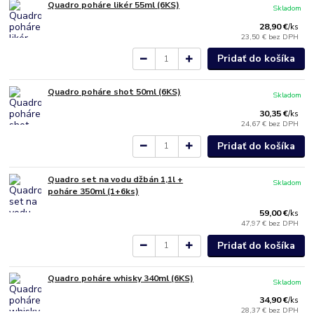
Quadro poháre likér 55ml (6KS)
Skladom
28,90 €
/
ks
23,50 €
bez DPH
Pridať do košíka
Quadro poháre shot 50ml (6KS)
Skladom
30,35 €
/
ks
24,67 €
bez DPH
Pridať do košíka
Quadro set na vodu džbán 1,1l +
Skladom
poháre 350ml (1+6ks)
59,00 €
/
ks
47,97 €
bez DPH
Pridať do košíka
Quadro poháre whisky 340ml (6KS)
Skladom
34,90 €
/
ks
28,37 €
bez DPH