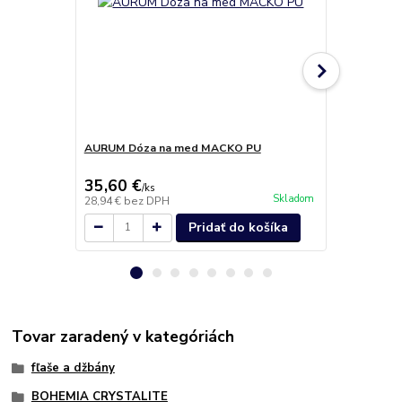
AURUM Dóza na med MACKO PU
Metropolita
35,60 €
33,00 €
/
ks
/
k
Skladom
28,94 €
bez DPH
26,83 €
bez 
Pridať do košíka
Tovar zaradený v kategóriách
fľaše a džbány
BOHEMIA CRYSTALITE