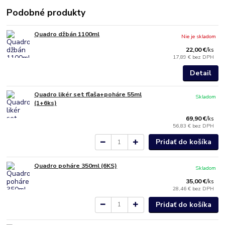
Podobné produkty
Quadro džbán 1100ml
Nie je skladom
22,00 €
/
ks
17,89 €
bez DPH
Detail
Quadro likér set fľaša+poháre 55ml
Skladom
(1+6ks)
69,90 €
/
ks
56,83 €
bez DPH
Pridať do košíka
Quadro poháre 350ml (6KS)
Skladom
35,00 €
/
ks
28,46 €
bez DPH
Pridať do košíka