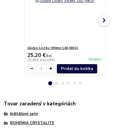
Globo Lístky 390ml 140 (6KS)
Flétňa Lístk
25,20 €
16,20 €
/
bal
/
b
Skladom
20,49 €
bez DPH
13,17 €
bez 
Pridať do košíka
Tovar zaradený v kategóriách
krištáľové sety
BOHEMIA CRYSTALITE