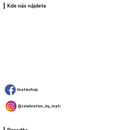
Kde nás nájdete
Kamenná
predajňa: Priemyselná 2, 949 01 Nitra
/matieshop
@celebration_by_mati