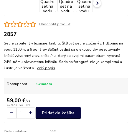
Ohodnotiť produkt
2857
Set je zabalený v luxusnej krabici. Štýlový set je zložený z 1 džbánu na
vodu 1100ml a 6 pohárov 350ml. Jedná sa o ekologický bezolovnatý
krištáľ vytvorený z tzv. krištalínu, ktorý sa svojimi parametrami vyrovná
24%-nému olovnatému krištáľu. Sada na fotografii nie je kompletná a
ilustruje veľkosť v...
celý popis
Dostupnosť
Skladom
59,00 €
/
ks
47,97 €
bez DPH
Pridať do košíka
Číslo produktu:
207