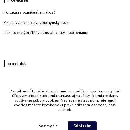
Poradňa
Porcelán s označením II. akosť
Ako si vybrať správny kuchynský nôž?
Bezolovnatý krištáľ verzus olovnatý -
porovnanie
kontakt
Zákaznícka podpora eshop mati
+421 908 861 051
Pre základnú funkčnosť, spríjemnenie používania webu, analytické
účely a v prípade udelenia súhlasu aj na účely cielenia reklamy
(Po - Pia 7:30-15:30)
využívame súbory cookies. Nastavenie vlastných preferencií
cookies môžete kedykoľvek upraviť odkazom v spodnej časti
info@mati.sk
stránok.
Súhlasím
Nastavenia