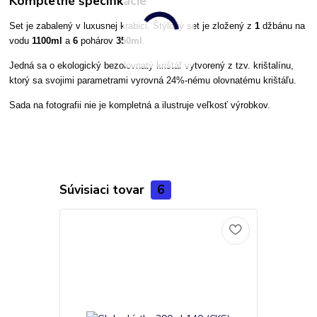
Kompletné špecifikácie
Set
je zabalený v luxusnej krabici.
Štýlový
set
je zložený z
1
džbánu na
vodu
1100ml
a
6
pohárov
350ml
.
Jedná sa o ekologický bezolovnatý krištáľ vytvorený z tzv. krištalínu,
ktorý sa svojimi parametrami vyrovná 24%-nému olovnatému krištáľu.
Sada na fotografii nie je kompletná a ilustruje veľkosť výrobkov.
Súvisiaci tovar
6