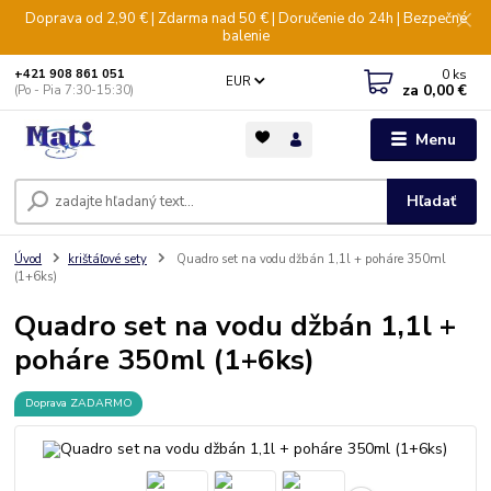
Doprava od 2,90 € | Zdarma nad 50 € | Doručenie do 24h | Bezpečné
balenie
0
ks
+421 908 861 051
EUR
za
0,00 €
(Po - Pia 7:30-15:30)
Menu
Hľadať
Úvod
krištáľové sety
Quadro set na vodu džbán 1,1l + poháre 350ml
(1+6ks)
Quadro set na vodu džbán 1,1l +
poháre 350ml (1+6ks)
Doprava ZADARMO