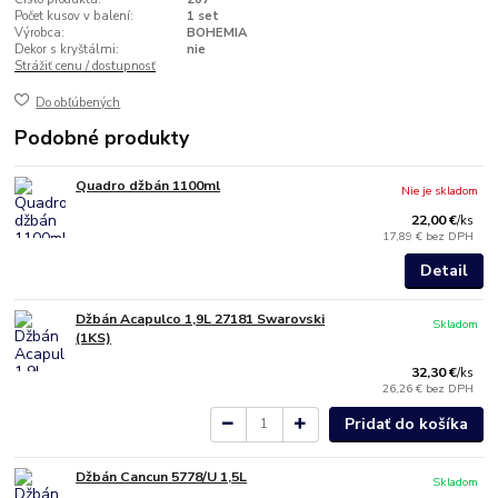
Počet kusov v balení:
1 set
Výrobca:
BOHEMIA
Dekor s kryštálmi:
nie
Strážiť cenu / dostupnosť
Do obľúbených
Podobné produkty
Quadro džbán 1100ml
Nie je skladom
22,00 €
/
ks
17,89 €
bez DPH
Detail
Džbán Acapulco 1,9L 27181 Swarovski
Skladom
(1KS)
32,30 €
/
ks
26,26 €
bez DPH
Pridať do košíka
Džbán Cancun 5778/U 1,5L
Skladom