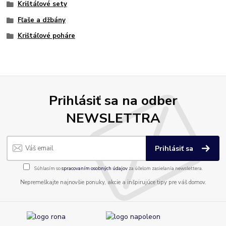
Krištáľové sety
Fľaše a džbány
Krištáľové poháre
Prihlásiť sa na odber
NEWSLETTRA
Prihlásiť sa
Súhlasím so
spracovaním osobných údajov
za účelom zasielania newslettera.
Nepremeškajte najnovšie ponuky, akcie a inšpirujúce tipy pre váš domov.