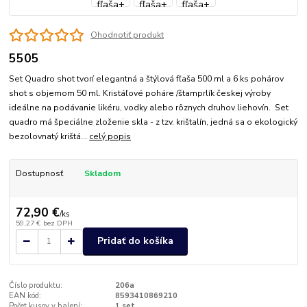
Ohodnotiť produkt
5505
Set Quadro shot tvorí elegantná a štýlová fľaša 500 ml a 6 ks pohárov
shot s objemom 50 ml. Kristáľové poháre /štamprlík českej výroby
ideálne na podávanie likéru, vodky alebo rôznych druhov liehovín. Set
quadro má špeciálne zloženie skla - z tzv. krištalín, jedná sa o ekologický
bezolovnatý krištá...
celý popis
Dostupnosť
Skladom
72,90 €
/
ks
59,27 €
bez DPH
Pridať do košíka
Číslo produktu:
206a
EAN kód:
8593410869210
Počet kusov v balení:
1 set