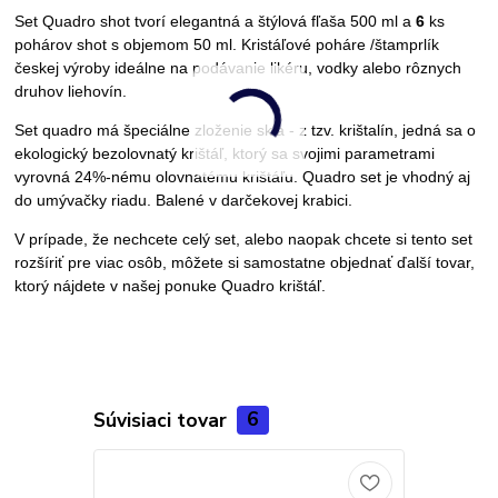
Set Quadro shot tvorí e
legantná a štýlová
fľaša 500 ml a
6
ks
pohárov shot s objemom 50 ml. K
ristáľové poháre /štamprlík
českej výroby ideálne na podávanie likéru, vodky alebo rôznych
druhov liehovín.
Set quadro má špeciálne zloženie skla -
z tzv. krištalín, j
edná sa o
ekologický bezolovnatý krištáľ,
ktorý sa svojimi parametrami
vyrovná 24%-nému olovnatému krištáľu.
Quadro set je vhodný aj
do umývačky riadu. Balené v darčekovej krabici.
V prípade, že nechcete celý set, alebo naopak chcete si tento set
rozšíriť pre viac osôb, môžete si samostatne objednať ďalší tovar,
ktorý nájdete v našej ponuke Quadro krištáľ.
Súvisiaci tovar
6