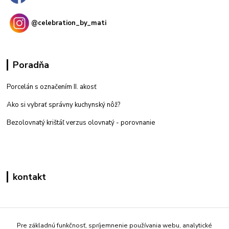
@celebration_by_mati
Poradňa
Porcelán s označením II. akosť
Ako si vybrať správny kuchynský nôž?
Bezolovnatý krištáľ verzus olovnatý -
porovnanie
kontakt
Zákaznícka podpora eshop mati
+421 908 861 051
Pre základnú funkčnosť, spríjemnenie používania webu, analytické