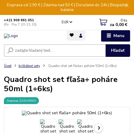
Doprava od 2,90 € | Zdarma nad 50 € | Doručenie do 24h | Bezpečné
balenie
0
ks
+421 908 861 051
EUR
za
0,00 €
(Po - Pia 7:30-15:30)
Menu
Hľadať
Úvod
krištáľové sety
Quadro shot set fľaša+ poháre 50ml (1+6ks)
Quadro shot set fľaša+ poháre
50ml (1+6ks)
Doprava ZADARMO