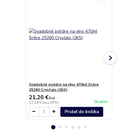
Svadobné poháre na víno 470ml Srdce
Quadro pohá
25260 Crystals (2KS)
21,20 €
30,35 €
/
bal
/
k
Skladom
17,24 €
bez DPH
24,67 €
bez 
Pridať do košíka