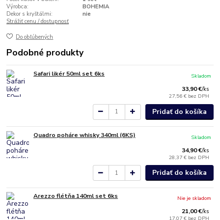
Výrobca:
BOHEMIA
Dekor s kryštálmi:
nie
Strážiť cenu / dostupnosť
Do obľúbených
Podobné produkty
Safari likér 50ml set 6ks
Skladom
33,90 €
/
ks
27,56 €
bez DPH
Pridať do košíka
Quadro poháre whisky 340ml (6KS)
Skladom
34,90 €
/
ks
28,37 €
bez DPH
Pridať do košíka
Arezzo flétňa 140ml set 6ks
Nie je skladom
21,00 €
/
ks
17,07 €
bez DPH