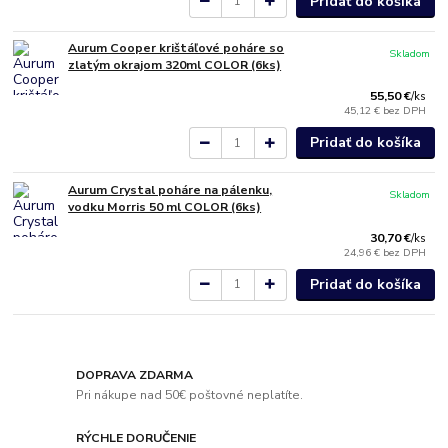
Pridať do košíka
Aurum Cooper krištáľové poháre so
Skladom
zlatým okrajom 320ml COLOR (6ks)
55,50 €
/
ks
45,12 €
bez DPH
Pridať do košíka
Aurum Crystal poháre na pálenku,
Skladom
vodku Morris 50 ml COLOR (6ks)
30,70 €
/
ks
24,96 €
bez DPH
Pridať do košíka
DOPRAVA ZDARMA
Pri nákupe nad 50€ poštovné neplatíte.
RÝCHLE DORUČENIE