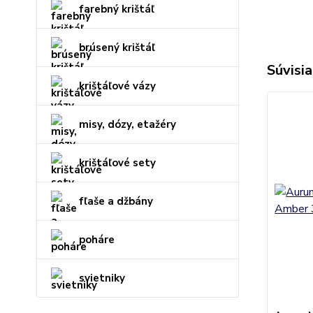
farebný krištáľ
brúsený krištáľ
Súvisia
krištáľové vázy
misy, dózy, etažéry
krištáľové sety
fľaše a džbány
poháre
svietniky