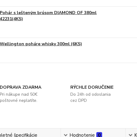
Pohár s lešteným brúsom DIAMOND OF 380ml
42231(4KS)
Wellington poháre whisky 300ml (6KS)
DOPRAVA ZDARMA
RÝCHLE DORUČENIE
Pri nákupe nad 50€
Do 24h od odoslania
poštovné neplatíte.
cez DPD
etné špecifikácie
Hodnotenie
0
K