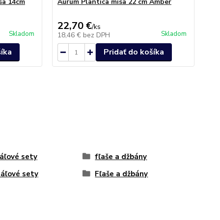
sa 14cm
Aurum Plantica misa 22 cm Amber
Au
22,70 €
50
/
ks
Skladom
Skladom
18,46 €
bez DPH
41
šíka
Pridať do košíka
táľové sety
fľaše a džbány
táľové sety
Fľaše a džbány