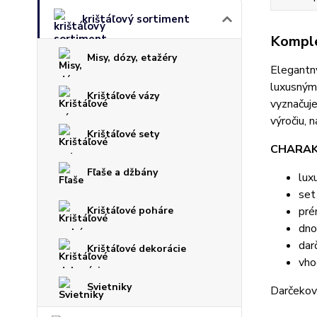
krištáľový sortiment
Komple
Misy, dózy, etažéry
Elegant
luxusným
Krištáľové vázy
vyznačuje
výročiu, 
Krištáľové sety
CHARAKT
Fľaše a džbány
lux
set
Krištáľové poháre
pré
dno
dar
Krištáľové dekorácie
vho
Svietniky
Darčekov