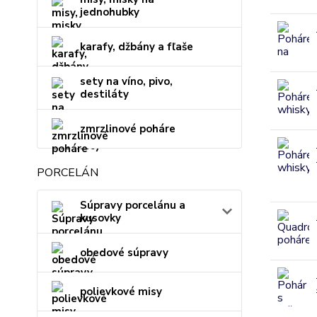
jednohubky
karafy, džbány a fľaše
sety na víno, pivo,
destiláty
zmrzlinové poháre
PORCELÁN
Súpravy porcelánu a
kusovky
obedové súpravy
polievkové misy