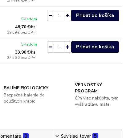
40,00 €
bez DPH
Pridať do košíka
Skladom
48,70 €
/
ks
39,59 €
bez DPH
Skladom
Pridať do košíka
33,90 €
/
ks
27,56 €
bez DPH
VERNOSTNÝ
BALÍME EKOLOGICKY
PROGRAM
Bezpečné balenie do
Čím viac nakúpite, tým
použitých krabíc
vyššiu zľavu máte
omentáre
0
Súvisiaci tovar
5