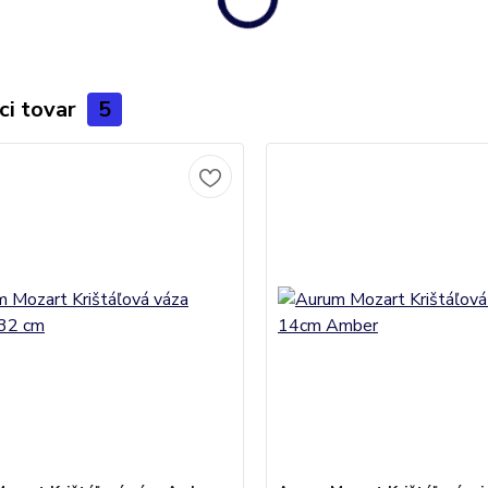
ci tovar
5