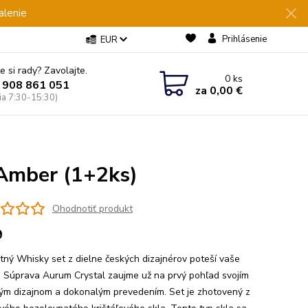
alenie
Prihlásenie
EUR
e si rady? Zavolajte.
0
ks
 908 861 051
za
0,00 €
Pia 7:30-15:30)
Amber (1+2ks)
Ohodnotiť produkt
9
tný Whisky set z dielne českých dizajnérov poteší vaše
. Súprava Aurum Crystal zaujme už na prvý pohľad svojím
ým dizajnom a dokonalým prevedením. Set je zhotovený z