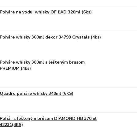
Poháre na vodu, whisky OF ĽAD 320ml (6ks)
Poháre whisky 300ml dekor 34799 Crystals (4ks)
Poháre whisky 380ml s lešteným brusom
PREMIUM (4ks)
Quadro poháre whisky 340ml (6KS)
Pohár s lešteným brúsom DIAMOND HB 370ml
42231(4KS)