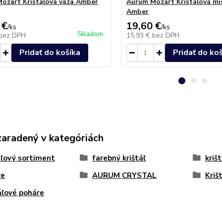
ozart Krištáľová váza Amber
Aurum Mozart Krištáľová mi
Amber
 €
19,60 €
/
ks
/
ks
Skladom
bez DPH
15,93 €
bez DPH
Pridať do košíka
Pridať do ko
zaradený v kategóriách
áľový sortiment
farebný krištáľ
kriš
re
AURUM CRYSTAL
Kriš
áľové poháre