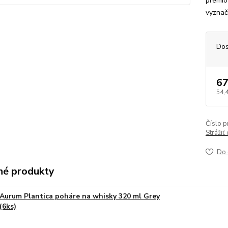
prémio
vyznač
Dos
67
54,
Číslo p
Strážiť
Do 
é produkty
Aurum Plantica poháre na whisky 320 ml Grey
(6ks)