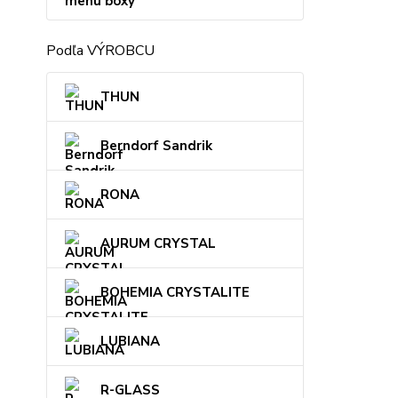
menu boxy
Podľa VÝROBCU
THUN
Berndorf Sandrik
RONA
AURUM CRYSTAL
BOHEMIA CRYSTALITE
LUBIANA
R-GLASS