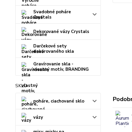
Svadobné poháre
Crystals
Dekorované vázy Crystals
Darčekové sety
dekorovaného skla
Gravírovanie skla -
vlastný motív, BRANDING
SKLO
Podobn
poháre, ciachované sklo
vázy
misy, misky na