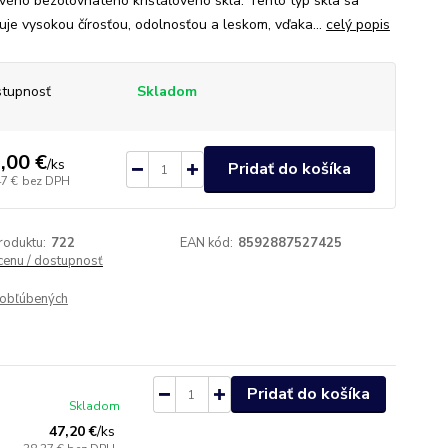
vého bezolovnatého krištáľového skla. Tento typ skla sa
uje vysokou čírosťou, odolnosťou a leskom, vďaka...
celý popis
tupnosť
Skladom
,00 €
/
ks
Pridať do košíka
47 €
bez DPH
roduktu:
722
EAN kód:
8592887527425
 cenu / dostupnosť
obľúbených
Pridať do košíka
Skladom
47,20 €
/
ks