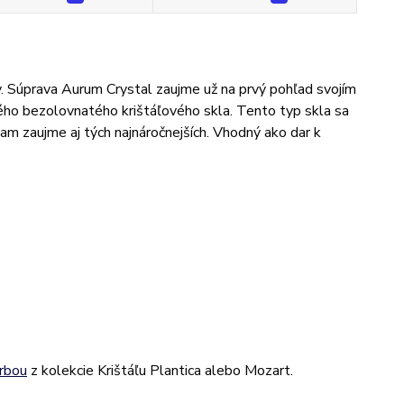
. Súprava Aurum Crystal zaujme už na prvý pohľad svojím
ho bezolovnatého krištáľového skla. Tento typ skla sa
m zaujme aj tých najnáročnejších. Vhodný ako dar k
arbou
z kolekcie Krištáľu Plantica alebo Mozart.