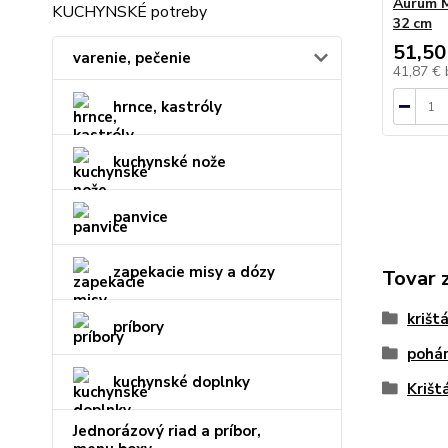
Aurum M
KUCHYNSKÉ potreby
32 cm
51,50
varenie, pečenie
41,87 €
hrnce, kastróly
kuchynské nože
panvice
zapekacie misy a dózy
Tovar 
krišt
príbory
pohá
kuchynské doplnky
Krišt
Jednorázový riad a príbor,