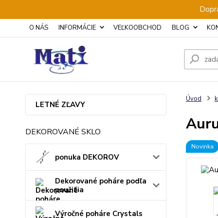
Dopra
O NÁS
INFORMÁCIE
VEĽKOOBCHOD
BLOG
KO
Úvod
k
LETNÉ ZĽAVY
Auru
DEKOROVANÉ SKLO
Novinka
ponuka DEKOROV
Dekorované poháre podľa
použitia
Výročné poháre Crystals