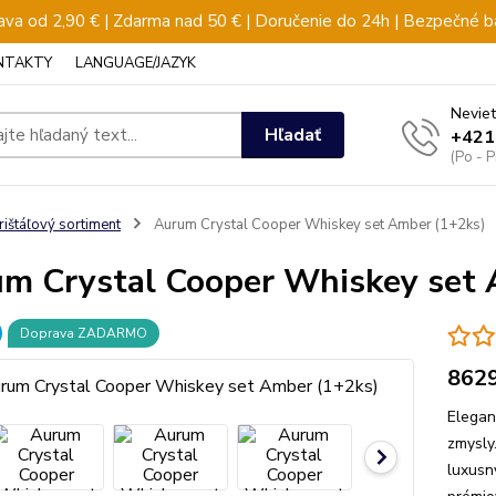
va od 2,90 € | Zdarma nad 50 € | Doručenie do 24h | Bezpečné b
NTAKTY
LANGUAGE/JAZYK
Neviet
Hľadať
+421
(Po - 
rištáľový sortiment
Aurum Crystal Cooper Whiskey set Amber (1+2ks)
m Crystal Cooper Whiskey set 
Doprava ZADARMO
862
Elegan
zmysly
luxusn