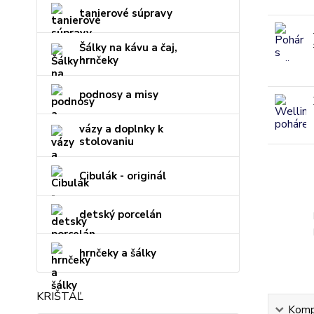
tanierové súpravy
Šálky na kávu a čaj,
hrnčeky
podnosy a misy
vázy a doplnky k
stolovaniu
Cibulák - originál
detský porcelán
hrnčeky a šálky
KRIŠTÁĽ
Kompl