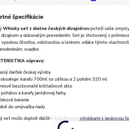
tné špecifikácie
ný
Whisky set z dielne českých dizajnérov
poteší vaše zmysly
 dizajnom a dokonalým prevedením. Set je zhotovený z prémiové
 vysokou čírosťou, odolnosťou a leskom, vďaka týmto vlastnostia
narodeninám, svadbe.
ERISTIKA súpravy:
usný darček českej výroby
 obsahuje: karafu 700ml so zátkou a 2 poháre 320 ml
miové bezolovnaté krištalínové sklo
 pohárov a karafy jantárovej farby
čekové balenie
dné do umývačka riadu
ý set možo doplniť ďalšími
krištáľovými výrobkami s janárovou f