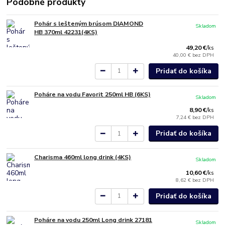
Podobné produkty
Pohár s lešteným brúsom DIAMOND
Skladom
HB 370ml 42231(4KS)
49,20 €
/
ks
40,00 €
bez DPH
Pridať do košíka
Poháre na vodu Favorit 250ml HB (6KS)
Skladom
8,90 €
/
ks
7,24 €
bez DPH
Pridať do košíka
Charisma 460ml long drink (4KS)
Skladom
10,60 €
/
ks
8,62 €
bez DPH
Pridať do košíka
Poháre na vodu 250ml Long drink 27181
Skladom