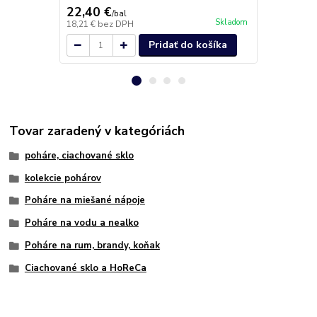
22,40 €
18,80 €
/
bal
/
k
Skladom
18,21 €
bez DPH
15,28 €
bez 
Pridať do košíka
Tovar zaradený v kategóriách
poháre, ciachované sklo
kolekcie pohárov
Poháre na miešané nápoje
Poháre na vodu a nealko
Poháre na rum, brandy, koňak
Ciachované sklo a HoReCa