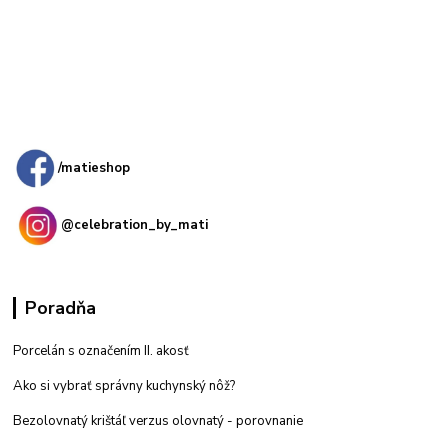
Kamenná
predajňa: Priemyselná 2, 949 01 Nitra
/matieshop
@celebration_by_mati
Poradňa
Porcelán s označením II. akosť
Ako si vybrať správny kuchynský nôž?
Bezolovnatý krištáľ verzus olovnatý -
porovnanie