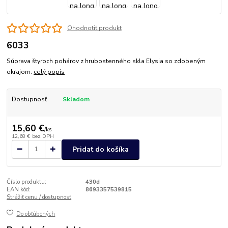
Ohodnotiť produkt
6033
Súprava štyroch pohárov z hrubostenného skla Elysia so zdobeným
okrajom.
celý popis
Dostupnosť
Skladom
15,60 €
/
ks
12,68 €
bez DPH
Pridať do košíka
Číslo produktu:
430d
EAN kód:
8693357539815
Strážiť cenu / dostupnosť
Do obľúbených