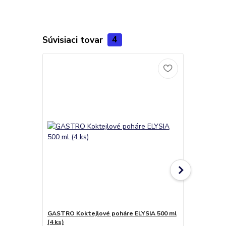
Súvisiaci tovar
4
GASTRO Koktejlové poháre ELYSIA 500 ml
Poháre City 
(4 ks)