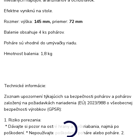
miešaných nápojov, aranžmánov a ochutnávok.
Efektne vyniknú na stole.
Rozmer: výška:
145 mm,
priemer:
72 mm
Balenie obsahuje 4 ks pohárov.
Poháre sú vhodné do umývačky riadu.
Hmotnosť balenia: 1,8 kg
Technické informácie:
Zoznam upozornení týkajúcich sa bezpečnosti pohárov a pohárov
založený na požiadavkách nariadenia (EÚ) 2023/988 o všeobecnej
bezpečnosti výrobkov (GPSR):
1. Riziko porezania:
* Dávajte si pozor na ostré hrany a poškriabania, najmä po
poškodení. * Nepoužívajte poškodené poháre alebo poháre. 2.