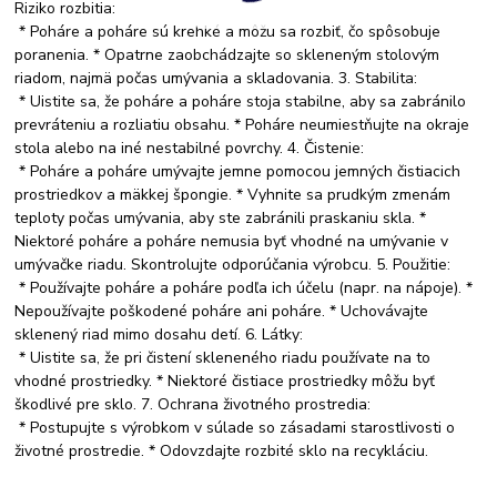
Riziko rozbitia:
* Poháre a poháre sú krehké a môžu sa rozbiť, čo spôsobuje
poranenia. * Opatrne zaobchádzajte so skleneným stolovým
riadom, najmä počas umývania a skladovania. 3. Stabilita:
* Uistite sa, že poháre a poháre stoja stabilne, aby sa zabránilo
prevráteniu a rozliatiu obsahu. * Poháre neumiestňujte na okraje
stola alebo na iné nestabilné povrchy. 4. Čistenie:
* Poháre a poháre umývajte jemne pomocou jemných čistiacich
prostriedkov a mäkkej špongie. * Vyhnite sa prudkým zmenám
teploty počas umývania, aby ste zabránili praskaniu skla. *
Niektoré poháre a poháre nemusia byť vhodné na umývanie v
umývačke riadu. Skontrolujte odporúčania výrobcu. 5. Použitie:
* Používajte poháre a poháre podľa ich účelu (napr. na nápoje). *
Nepoužívajte poškodené poháre ani poháre. * Uchovávajte
sklenený riad mimo dosahu detí. 6. Látky:
* Uistite sa, že pri čistení skleneného riadu používate na to
vhodné prostriedky. * Niektoré čistiace prostriedky môžu byť
škodlivé pre sklo. 7. Ochrana životného prostredia:
* Postupujte s výrobkom v súlade so zásadami starostlivosti o
životné prostredie. * Odovzdajte rozbité sklo na recykláciu.