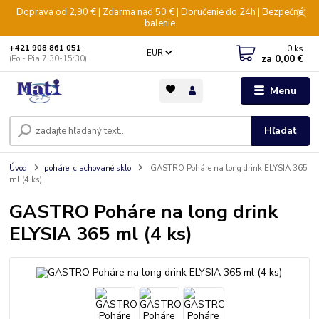
Doprava od 2,90 € | Zdarma nad 50 € | Doručenie do 24h | Bezpečné
balenie
0
ks
+421 908 861 051
EUR
za
0,00 €
(Po - Pia 7:30-15:30)
Menu
Hľadať
Úvod
poháre, ciachované sklo
GASTRO Poháre na long drink ELYSIA 365
ml (4 ks)
GASTRO Poháre na long drink
ELYSIA 365 ml (4 ks)