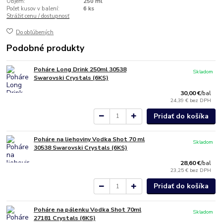
Objem:
250 ml
Počet kusov v balení:
6 ks
Strážiť cenu / dostupnosť
Do obľúbených
Podobné produkty
Poháre Long Drink 250ml 30538
Skladom
Swarovski Crystals (6KS)
30,00 €
/
bal
24,39 €
bez DPH
Pridať do košíka
Poháre na liehoviny Vodka Shot 70 ml
Skladom
30538 Swarovski Crystals (6KS)
28,60 €
/
bal
23,25 €
bez DPH
Pridať do košíka
Poháre na pálenku Vodka Shot 70ml
Skladom
27181 Crystals (6KS)