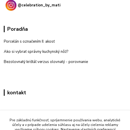
@celebration_by_mati
Poradňa
Porcelán s označením II. akosť
Ako si vybrať správny kuchynský nôž?
Bezolovnatý krištáľ verzus olovnatý -
porovnanie
kontakt
Zákaznícka podpora eshop mati
+421 908 861 051
Pre základnú funkčnosť, spríjemnenie používania webu, analytické
účely a v prípade udelenia súhlasu aj na účely cielenia reklamy
(Po - Pia 7:30-15:30)
využívame súbory cookies. Nastavenie vlastných preferencií