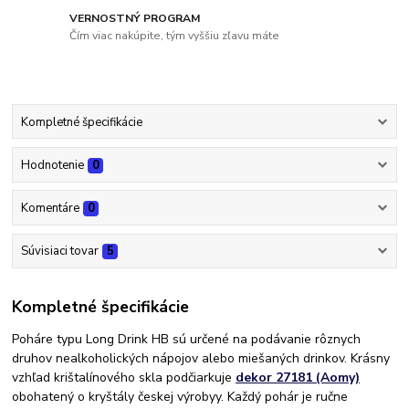
VERNOSTNÝ PROGRAM
Čím viac nakúpite, tým vyššiu zľavu máte
Kompletné špecifikácie
Hodnotenie
0
Komentáre
0
Súvisiaci tovar
5
Kompletné špecifikácie
Poháre typu Long Drink HB sú určené na podávanie rôznych
druhov nealkoholických nápojov alebo miešaných drinkov. Krásny
vzhľad krištalínového skla podčiarkuje
dekor 27181 (Aomy)
obohatený o kryštály českej výrobyy. Každý pohár je ručne