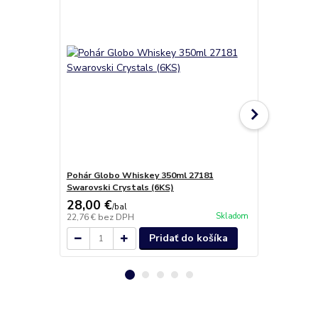
Pohár Globo Whiskey 350ml 27181
Poháre na ví
Swarovski Crystals (6KS)
28,00 €
19,90 €
/
bal
/
b
Skladom
22,76 €
bez DPH
16,18 €
bez 
Pridať do košíka