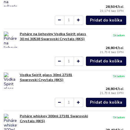
28,50 €
/
bal
23,17 €
bez DPH
Pridať do košíka
Poháre na liehoviny Vodka Spirit glass
Skladom
30 ml 30538 Swarovski Crystals (6KS)
26,80 €
/
bal
21,79 €
bez DPH
Pridať do košíka
Vodka Spirit glass 30ml 27181
Skladom
Swarovski Crystals (6KS)
26,80 €
/
bal
21,79 €
bez DPH
Pridať do košíka
Poháre whiskey 300ml 27181 Swarovski
Skladom
Crystals (6KS)
29,40 €