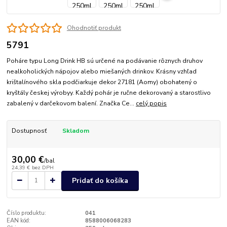
Ohodnotiť produkt
5791
Poháre typu Long Drink HB sú určené na podávanie rôznych druhov
nealkoholických nápojov alebo miešaných drinkov. Krásny vzhľad
krištalínového skla podčiarkuje dekor 27181 (Aomy) obohatený o
kryštály českej výrobyy. Každý pohár je ručne dekorovaný a starostlivo
zabalený v darčekovom balení. Značka Ce...
celý popis
Dostupnosť
Skladom
30,00 €
/
bal
24,39 €
bez DPH
Pridať do košíka
Číslo produktu:
041
EAN kód:
8588006068283