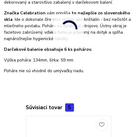
dekorovaný a starostlivo zabalený v darčekovom balení.
Značka Celebration
vám prináša
to najlepšie zo slovenského
skla
. Ide o dokonale číre sklo známe ako krištalín - bez nečistôt a
mliečneho povlaku. Poháre sú vyrábané strojovo. Ústny okraj je
fazetovo zabrúsený, vďaka čomu je príjemný na dotyk a spľňa
najnáročnejšie hygienické nároky.
Darčekové balenie obsahuje 6 ks pohárov.
Výška pohára: 134mm, šírka: 59 mm
Poháre nie sú vhodné do umývačky riadu.
Súvisiaci tovar
5