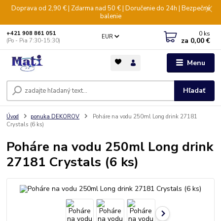
Doprava od 2,90 € | Zdarma nad 50 € | Doručenie do 24h | Bezpečné
balenie
0
ks
+421 908 861 051
EUR
za
0,00 €
(Po - Pia 7:30-15:30)
Menu
Hľadať
Úvod
ponuka DEKOROV
Poháre na vodu 250ml Long drink 27181
Crystals (6 ks)
Poháre na vodu 250ml Long drink
27181 Crystals (6 ks)