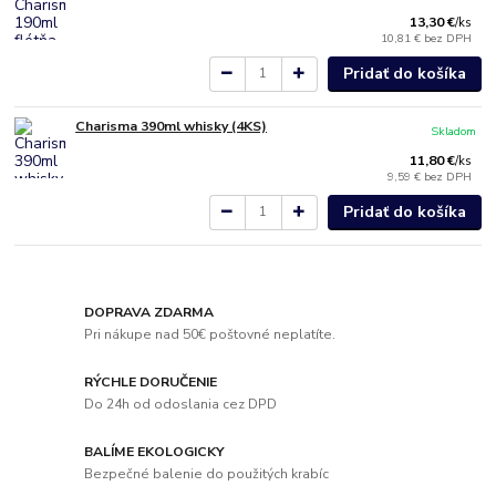
13,30 €
/
ks
10,81 €
bez DPH
Pridať do košíka
Charisma 390ml whisky (4KS)
Skladom
11,80 €
/
ks
9,59 €
bez DPH
Pridať do košíka
DOPRAVA ZDARMA
Pri nákupe nad 50€ poštovné neplatíte.
RÝCHLE DORUČENIE
Do 24h od odoslania cez DPD
BALÍME EKOLOGICKY
Bezpečné balenie do použitých krabíc