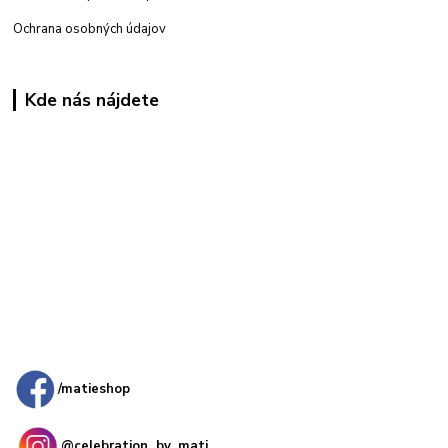
Ochrana osobných údajov
Kde nás nájdete
Kamenná
predajňa: Priemyselná 2, 949 01 Nitra
/matieshop
@celebration_by_mati