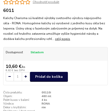
Ohodnotiť produkt
6011
Kalichy Charisma sú kvalitné výrobky svetového výrobcu nápojového
skla - RONA. Homogénne kalichy sú vyrobené z jedného kusu skla bez
lepenia. Ústny okraj s fazetovým zabrúsením je príjemný na dotyk. Na
rozdiel od hrubého zatavenia umožňuje vyššie hygienické nároky a
dodáva kalichu profesionálny vzhľ...
celý popis
Dostupnosť
Skladom
10,60 €
/
ks
8,62 €
bez DPH
Pridať do košíka
Číslo produktu:
00110i
Objem:
460 ml
Počet kusov v balení:
4 ks
Výrobca:
RONA
Dekor s kryštálmi:
nie