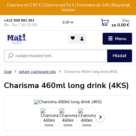
Doprava od 2,90 € | Zdarma nad 50 € | Doručenie do 24h | Bezpečné
balenie
0
ks
+421 908 861 051
EUR
za
0,00 €
(Po - Pia 7:30-15:30)
Menu
Hľadať
Úvod
poháre, ciachované sklo
Charisma 460ml long drink (4KS)
Charisma 460ml long drink (4KS)