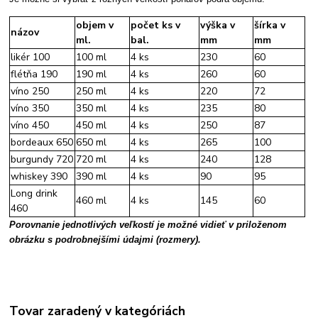
objem v
počet ks v
výška v
šírka v
názov
ml.
bal.
mm
mm
likér 100
100 ml
4 ks
230
60
flétňa 190
190 ml
4 ks
260
60
víno 250
250 ml
4 ks
220
72
víno 350
350 ml
4 ks
235
80
víno 450
450 ml
4 ks
250
87
bordeaux 650
650 ml
4 ks
265
100
burgundy 720
720 ml
4 ks
240
128
whiskey 390
390 ml
4 ks
90
95
Long drink
460 ml
4 ks
145
60
460
Porovnanie jednotlivých veľkostí je možné vidieť v priloženom
obrázku s podrobnejšími údajmi (rozmery).
Tovar zaradený v kategóriách