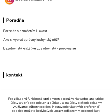
Poradňa
Porcelán s označením II. akosť
Ako si vybrať správny kuchynský nôž?
Bezolovnatý krištáľ verzus olovnatý -
porovnanie
kontakt
Zákaznícka podpora eshop mati
+421 908 861 051
Pre základnú funkčnosť, spríjemnenie používania webu, analytické
účely a v prípade udelenia súhlasu aj na účely cielenia reklamy
(Po - Pia 7:30-15:30)
využívame súbory cookies. Nastavenie vlastných preferencií
cookies môžete kedykoľvek upraviť odkazom v spodnej časti