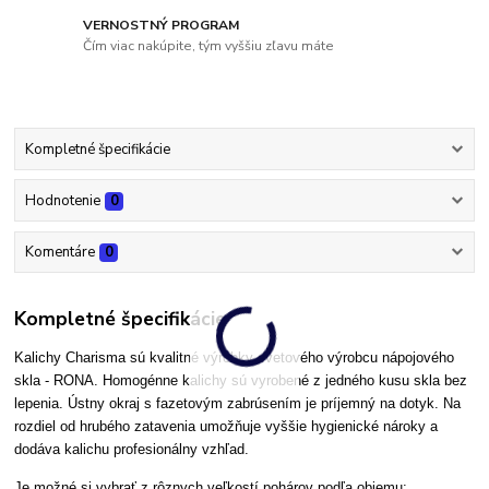
VERNOSTNÝ PROGRAM
Čím viac nakúpite, tým vyššiu zľavu máte
Kompletné špecifikácie
Hodnotenie
0
Komentáre
0
Kompletné špecifikácie
Kalichy Charisma sú kvalitné výrobky svetového výrobcu nápojového
skla - RONA. Homogénne kalichy sú vyrobené z jedného kusu skla bez
lepenia. Ústny okraj s fazetovým zabrúsením je príjemný na dotyk. Na
rozdiel od hrubého zatavenia umožňuje vyššie hygienické nároky a
dodáva kalichu profesionálny vzhľad.
Je možné si vybrať z rôznych veľkostí pohárov podľa objemu: