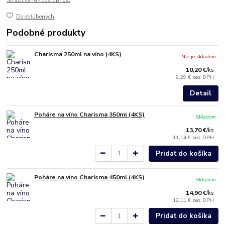
Strážiť cenu / dostupnosť
Do obľúbených
Podobné produkty
Charisma 250ml na víno (4KS)
Nie je skladom
10,20 €
/
ks
8,29 €
bez DPH
Detail
Poháre na víno Charisma 350ml (4KS)
Skladom
13,70 €
/
ks
11,14 €
bez DPH
Pridať do košíka
Poháre na víno Charisma 450ml (4KS)
Skladom
14,90 €
/
ks
12,11 €
bez DPH
Pridať do košíka